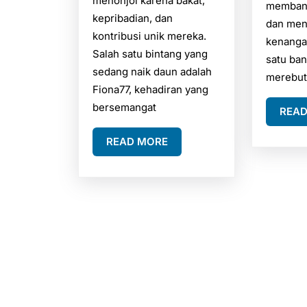
menonjol karena bakat,
membang
Meningkat
kepribadian, dan
dan men
kontribusi unik mereka.
di
kenanga
Salah satu bintang yang
satu ban
Komunitas
sedang naik daun adalah
merebu
Online
Fiona77, kehadiran yang
bersemangat
REA
READ
READ MORE
MORE