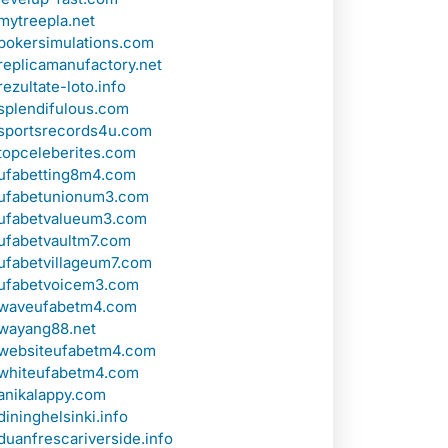
mytreepla.net
pokersimulations.com
replicamanufactory.net
rezultate-loto.info
splendifulous.com
sportsrecords4u.com
topceleberites.com
ufabetting8m4.com
ufabetunionum3.com
ufabetvalueum3.com
ufabetvaultm7.com
ufabetvillageum7.com
ufabetvoicem3.com
waveufabetm4.com
wayang88.net
websiteufabetm4.com
whiteufabetm4.com
anikalappy.com
dininghelsinki.info
duanfrescariverside.info