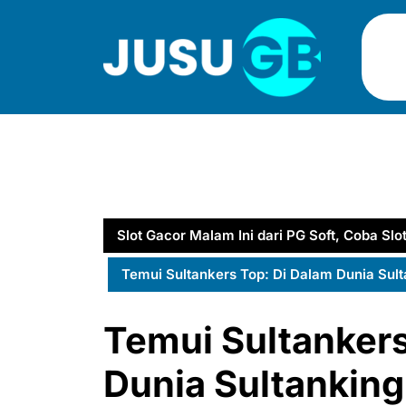
Skip
to
content
Skip
to
content
Slot Gacor Malam Ini dari PG Soft, Coba S
Temui Sultankers Top: Di Dalam Dunia Sult
Temui Sultankers
Dunia Sultanking