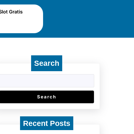
Slot Gratis
Search
Search
Recent Posts