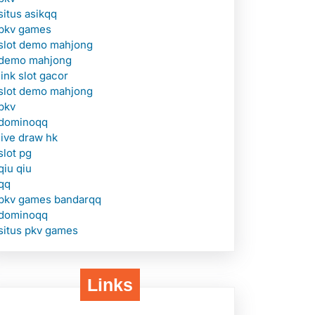
situs asikqq
pkv games
slot demo mahjong
demo mahjong
link slot gacor
slot demo mahjong
pkv
dominoqq
live draw hk
slot pg
qiu qiu
qq
pkv games bandarqq
ami
dominoqq
ino:
situs pkv games
n
hensif
Links