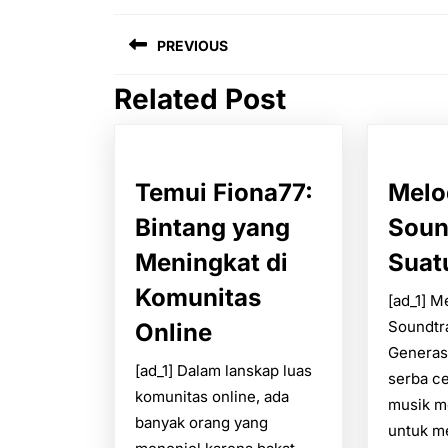
Post
PREVIOUS
navigation
Related Post
Previous
post:
Temui Fiona77:
Melo
Bintang yang
Soun
Meningkat di
Suat
Komunitas
[ad_1] M
Temui
Soundtr
Online
Generasi
Fiona77:
[ad_1] Dalam lanskap luas
serba ce
komunitas online, ada
Bintang
musik m
banyak orang yang
untuk m
yang