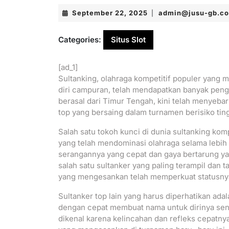
September
September 22, 2025
admin@jusu-gb.c
|
22,
2025
Categories:
Situs Slot
[ad_1]
Sultanking, olahraga kompetitif populer yang m
diri campuran, telah mendapatkan banyak pengi
berasal dari Timur Tengah, kini telah menyebar
top yang bersaing dalam turnamen berisiko tin
Salah satu tokoh kunci di dunia sultanking kom
yang telah mendominasi olahraga selama lebih 
serangannya yang cepat dan gaya bertarung ya
salah satu sultanker yang paling terampil dan 
yang mengesankan telah memperkuat statusnya 
Sultanker top lain yang harus diperhatikan ada
dengan cepat membuat nama untuk dirinya sendi
dikenal karena kelincahan dan refleks cepat