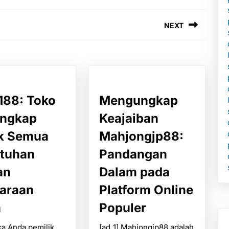
NEXT
Next
post:
r188: Toko
Mengungkap
engkap
Keajaiban
k Semua
Mahjongjp88:
tuhan
Pandangan
an
Dalam pada
haraan
Platform Online
Petir188:
Mengungkap
a
Populer
Toko
Keajaiban
ika Anda pemilik
[ad_1] Mahjongjp88 adalah