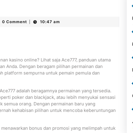
n@jusu-
0 Comment
10:47 am
|
om
an kasino online? Lihat saja Ace777, panduan utama
an Anda. Dengan beragam pilihan permainan dan
ah platform sempurna untuk pemain pemula dan
Ace777 adalah beragamnya permainan yang tersedia.
erti poker dan blackjack, atau lebih menyukai sensasi
ntuk semua orang. Dengan permainan baru yang
pernah kehabisan pilihan untuk mencoba keberuntungan
ga menawarkan bonus dan promosi yang melimpah untuk