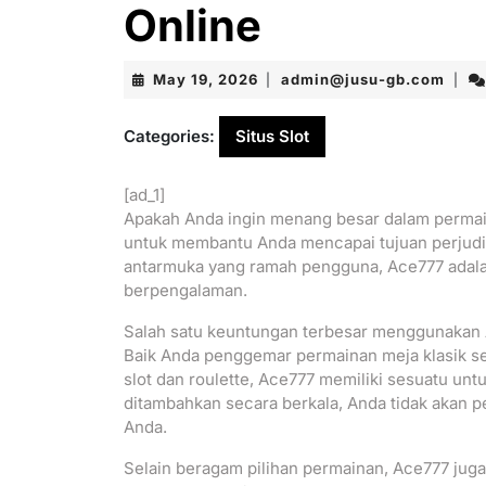
Online
May
admi
May 19, 2026
admin@jusu-gb.com
|
|
19,
gb.c
2026
Categories:
Situs Slot
[ad_1]
Apakah Anda ingin menang besar dalam permain
untuk membantu Anda mencapai tujuan perjudi
antarmuka yang ramah pengguna, Ace777 adal
berpengalaman.
Salah satu keuntungan terbesar menggunakan 
Baik Anda penggemar permainan meja klasik sep
slot dan roulette, Ace777 memiliki sesuatu u
ditambahkan secara berkala, Anda tidak akan 
Anda.
Selain beragam pilihan permainan, Ace777 ju