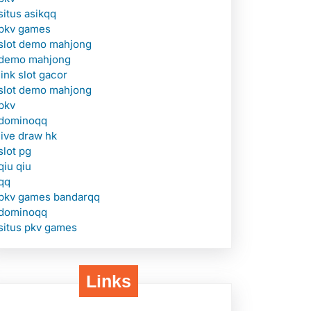
situs asikqq
pkv games
slot demo mahjong
demo mahjong
link slot gacor
slot demo mahjong
pkv
dominoqq
live draw hk
slot pg
qiu qiu
qq
pkv games bandarqq
dominoqq
situs pkv games
Links