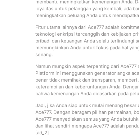
membantu meningkatkan kemenangan Anda. Dar
loyalitas untuk pelanggan yang kembali, ada 
meningkatkan peluang Anda untuk mendapatkan
Fitur utama lainnya dari Ace777 adalah komi
teknologi enkripsi tercanggih dan kebijakan pr
pribadi dan keuangan Anda selalu terlindungi sa
memungkinkan Anda untuk fokus pada hal yang
senang.
Namun mungkin aspek terpenting dari Ace777 a
Platform ini menggunakan generator angka ac
benar tidak memihak dan transparan, memberi 
keterampilan dan keberuntungan Anda. Dengan 
bahwa kemenangan Anda didasarkan pada pelua
Jadi, jika Anda siap untuk mulai menang besar
Ace777. Dengan beragam pilihan permainan, bo
Ace777 menyediakan semua yang Anda butuhkan 
dan lihat sendiri mengapa Ace777 adalah pandu
[ad_2]