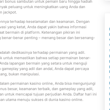
i bonus sambutan untuk pemain baru hingga hadiah
banyak peluang untuk meningkatkan uang Anda dan
 jackpot.
tmennya terhadap keselamatan dan keamanan. Dengan
ivasi yang ketat, Anda dapat yakin bahwa informasi
at bermain di platform. Ketenangan pikiran ini
 benar-benar penting – menang besar dan bersenang-
dalah dedikasinya terhadap permainan yang adil.
ak untuk memastikan bahwa setiap permainan benar-
Anda lapangan bermain yang setara untuk menguji
gameplay yang adil dan andal, Anda dapat percaya
ng, bukan manipulasi.
 dalam permainan kasino online, Anda bisa mengunjungi
nus besar, keamanan terbaik, dan gameplay yang adil,
untuk mencapai tujuan perjudian Anda. Daftar hari ini
an utama menuju sukses di dunia kasino online.