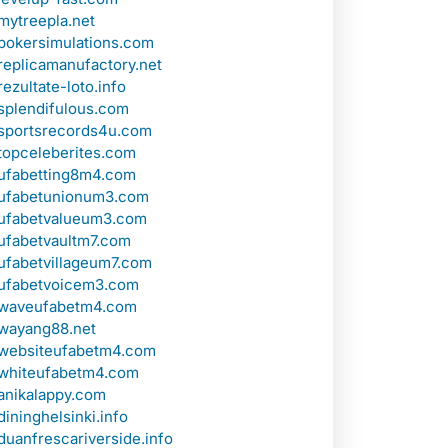
mytreepla.net
pokersimulations.com
replicamanufactory.net
rezultate-loto.info
splendifulous.com
sportsrecords4u.com
topceleberites.com
ufabetting8m4.com
ufabetunionum3.com
ufabetvalueum3.com
ufabetvaultm7.com
ufabetvillageum7.com
ufabetvoicem3.com
waveufabetm4.com
wayang88.net
websiteufabetm4.com
whiteufabetm4.com
anikalappy.com
dininghelsinki.info
duanfrescariverside.info