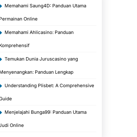
Memahami Saung4D: Panduan Utama
Permainan Online
Memahami Ahlicasino: Panduan
Komprehensif
Temukan Dunia Juruscasino yang
Menyenangkan: Panduan Lengkap
Understanding Plisbet: A Comprehensive
Guide
Menjelajahi Bunga99: Panduan Utama
Judi Online