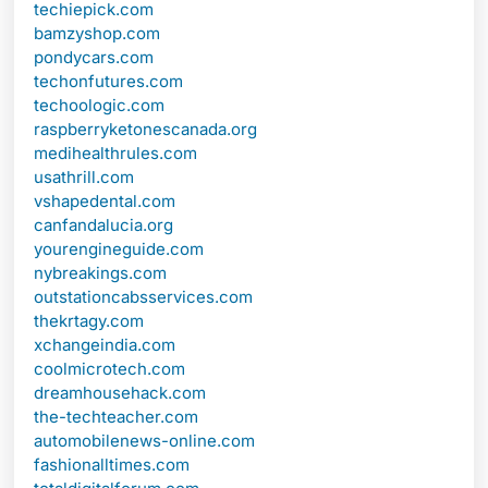
techiepick.com
bamzyshop.com
pondycars.com
techonfutures.com
techoologic.com
raspberryketonescanada.org
medihealthrules.com
usathrill.com
vshapedental.com
canfandalucia.org
yourengineguide.com
nybreakings.com
outstationcabsservices.com
thekrtagy.com
xchangeindia.com
coolmicrotech.com
dreamhousehack.com
the-techteacher.com
automobilenews-online.com
fashionalltimes.com