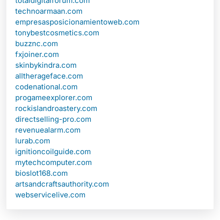
totaldigitalforum.com
technoarmaan.com
empresasposicionamientoweb.com
tonybestcosmetics.com
buzznc.com
fxjoiner.com
skinbykindra.com
alltherageface.com
codenational.com
progameexplorer.com
rockislandroastery.com
directselling-pro.com
revenuealarm.com
lurab.com
ignitioncoilguide.com
mytechcomputer.com
bioslot168.com
artsandcraftsauthority.com
webservicelive.com