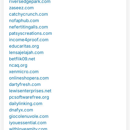
riversedgepark.com
zaseez.com
catchycrunch.com
nofaphub.com
nefertitingalls.com
patsyscreations.com
income4proof.com
educaritas.org
lensajelajah.com
betflik09.net
ncaq.org
xenmicro.com
onlineshopera.com
dartyfresh.com
lewisenterprises.net
pcsoftwarefree.org
dailylinking.com
dnafyx.com
giocolenuvole.com
iyouessential.com
withloveamity.com