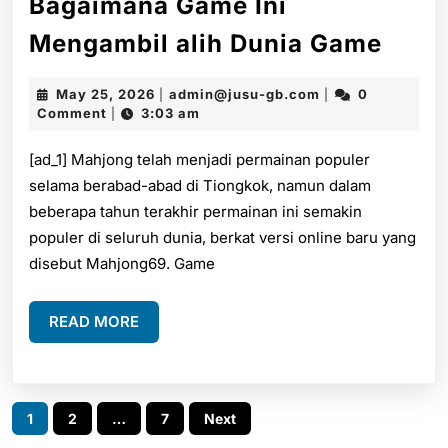
Bagaimana Game Ini
The
Mengambil alih Dunia Game
Rise
May
admin@jusu-
May 25, 2026
admin@jusu-gb.com
0
|
|
of
25,
gb.com
Comment
3:03 am
|
2026
Mahj
[ad_1] Mahjong telah menjadi permainan populer
Baga
selama berabad-abad di Tiongkok, namun dalam
Gam
beberapa tahun terakhir permainan ini semakin
populer di seluruh dunia, berkat versi online baru yang
Ini
disebut Mahjong69. Game
Meng
alih
READ
READ MORE
MORE
Duni
Gam
Posts
1
2
…
7
Next
pagination