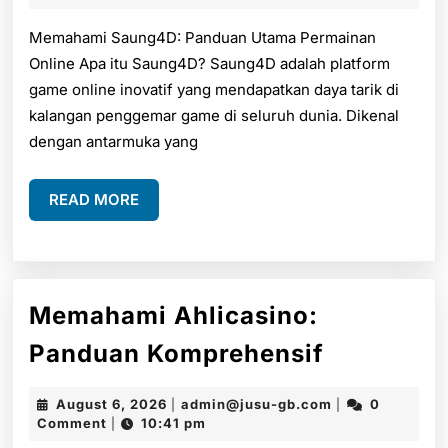
2026
Utama
Memahami Saung4D: Panduan Utama Permainan
Permai
Online Apa itu Saung4D? Saung4D adalah platform
Online
game online inovatif yang mendapatkan daya tarik di
kalangan penggemar game di seluruh dunia. Dikenal
dengan antarmuka yang
READ
READ MORE
MORE
Memahami Ahlicasino:
Memaham
Panduan Komprehensif
Ahlicasin
August
admin@jusu-
August 6, 2026
admin@jusu-gb.com
0
|
|
Panduan
6,
gb.com
Comment
10:41 pm
|
2026