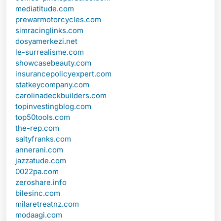
mediatitude.com
prewarmotorcycles.com
simracinglinks.com
dosyamerkezi.net
le-surrealisme.com
showcasebeauty.com
insurancepolicyexpert.com
statkeycompany.com
carolinadeckbuilders.com
topinvestingblog.com
top50tools.com
the-rep.com
saltyfranks.com
annerani.com
jazzatude.com
0022pa.com
zeroshare.info
bilesinc.com
milaretreatnz.com
modaagi.com