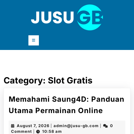
Skip
to
content
Skip
to
content
Open
Button
Category:
Slot Gratis
Memahami Saung4D: Panduan
Memaha
Utama Permainan Online
Saung4
August
admin@jusu-
August 7, 2026
admin@jusu-gb.com
0
|
|
Pandua
7,
gb.com
Comment
10:58 am
|