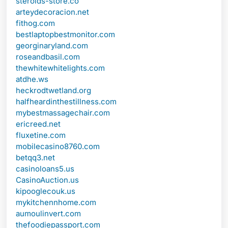
steroids-store.co
arteydecoracion.net
fithog.com
bestlaptopbestmonitor.com
georginaryland.com
roseandbasil.com
thewhitewhitelights.com
atdhe.ws
heckrodtwetland.org
halfheardinthestillness.com
mybestmassagechair.com
ericreed.net
fluxetine.com
mobilecasino8760.com
betqq3.net
casinoloans5.us
CasinoAuction.us
kipooglecouk.us
mykitchennhome.com
aumoulinvert.com
thefoodiepassport.com