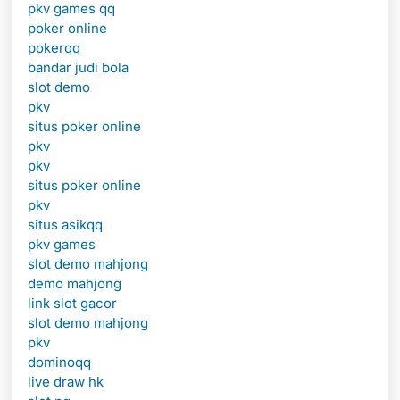
pkv games qq
poker online
pokerqq
bandar judi bola
slot demo
pkv
situs poker online
pkv
pkv
situs poker online
pkv
situs asikqq
pkv games
slot demo mahjong
demo mahjong
link slot gacor
slot demo mahjong
pkv
dominoqq
live draw hk