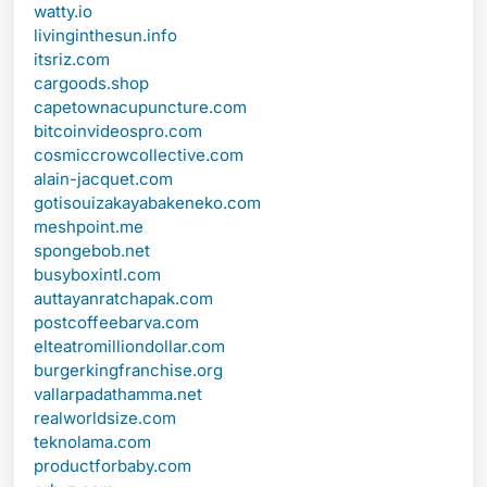
watty.io
livinginthesun.info
itsriz.com
cargoods.shop
capetownacupuncture.com
bitcoinvideospro.com
cosmiccrowcollective.com
alain-jacquet.com
gotisouizakayabakeneko.com
meshpoint.me
spongebob.net
busyboxintl.com
auttayanratchapak.com
postcoffeebarva.com
elteatromilliondollar.com
burgerkingfranchise.org
vallarpadathamma.net
realworldsize.com
teknolama.com
productforbaby.com