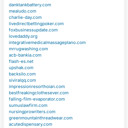
danktankbattery.com
mealudo.com
charlie-day.com
livedirectbettingpoker.com
foxbusinessupdate.com
lovedaddy.org
integrativemedicalmassageplano.com
mrrugwashing.com
acb-bankia.com
flash-es.net
upshak.com
backsilo.com
siviralqq.com
impressionresorthoian.com
bestfreakingclothesever.com
falling-film-evaporator.com
sumuslawfirm.com
nursingprowriters.com
greenmountainthreadwear.com
acutedispensary.com