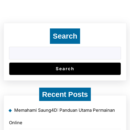
Search
Search
Recent Posts
Memahami Saung4D: Panduan Utama Permainan
Online