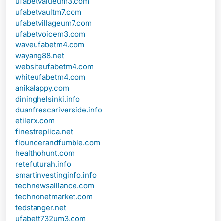
ufabetvalueum3.com
ufabetvaultm7.com
ufabetvillageum7.com
ufabetvoicem3.com
waveufabetm4.com
wayang88.net
websiteufabetm4.com
whiteufabetm4.com
anikalappy.com
dininghelsinki.info
duanfrescariverside.info
etilerx.com
finestreplica.net
flounderandfumble.com
healthohunt.com
retefuturah.info
smartinvestinginfo.info
technewsalliance.com
technonetmarket.com
tedstanger.net
ufabett732um3.com