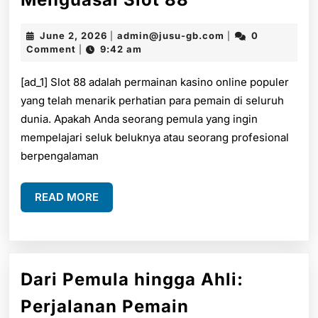
Pemula
June
admin@jusu-
June 2, 2026
admin@jusu-gb.com
0
|
|
hingga
2,
gb.com
Comment
9:42 am
|
2026
Pro:
[ad_1] Slot 88 adalah permainan kasino online populer
Cara
yang telah menarik perhatian para pemain di seluruh
Menguasai
dunia. Apakah Anda seorang pemula yang ingin
mempelajari seluk beluknya atau seorang profesional
Slot
berpengalaman
88
READ
READ MORE
MORE
Dari Pemula hingga Ahli:
Perjalanan Pemain