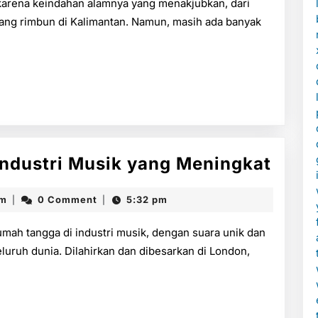
 karena keindahan alamnya yang menakjubkan, dari
yang rimbun di Kalimantan. Namun, masih ada banyak
i
Temu
Industri Musik yang Meningkat
Baka
admin@jusu-
om
0 Comment
5:32 pm
|
|
Bint
gb.com
Indus
mah tangga di industri musik, dengan suara unik dan
uruh dunia. Dilahirkan dan dibesarkan di London,
Musi
yang
Meni