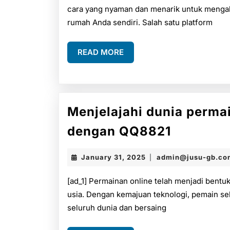
cara yang nyaman dan menarik untuk mengal
yan
rumah Anda sendiri. Salah satu platform
men
den
READ
READ MORE
MORE
nus
Menjelajahi dunia perma
Menjelaj
dengan QQ8821
dunia
January
January 31, 2025
admin@jusu-gb.co
|
permain
31,
2025
online
[ad_1] Permainan online telah menjadi bentu
usia. Dengan kemajuan teknologi, pemain se
yang
seluruh dunia dan bersaing
menarik