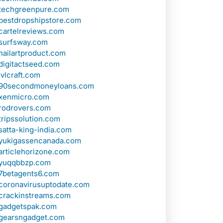
techgreenpure.com
bestdropshipstore.com
cartelreviews.com
surfsway.com
nailartproduct.com
digitactseed.com
lvlcraft.com
90secondmoneyloans.com
xenmicro.com
rodrovers.com
tripssolution.com
satta-king-india.com
yukigassencanada.com
articlehorizone.com
yuqqbbzp.com
7betagents6.com
coronavirusuptodate.com
crackinstreams.com
gadgetspak.com
gearsngadget.com