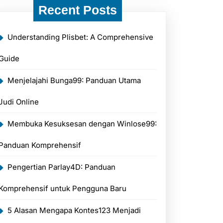
Recent Posts
Understanding Plisbet: A Comprehensive
Guide
Menjelajahi Bunga99: Panduan Utama
Judi Online
Membuka Kesuksesan dengan Winlose99:
Panduan Komprehensif
Pengertian Parlay4D: Panduan
Komprehensif untuk Pengguna Baru
5 Alasan Mengapa Kontes123 Menjadi