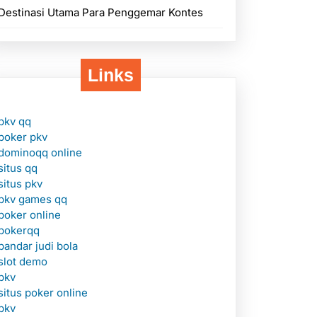
Destinasi Utama Para Penggemar Kontes
Links
pkv qq
poker pkv
dominoqq online
situs qq
situs pkv
pkv games qq
poker online
pokerqq
bandar judi bola
slot demo
pkv
situs poker online
pkv