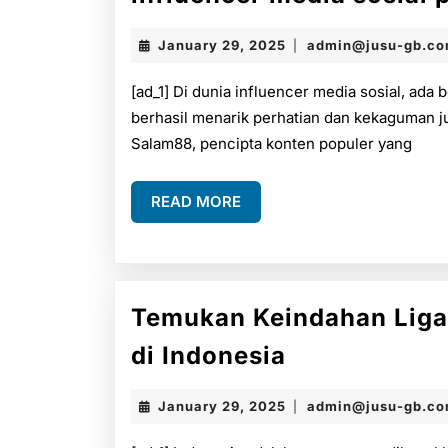
January
January 29, 2025
admin@jusu-gb.c
|
29,
2025
[ad_1] Di dunia influencer media sosial, ada
berhasil menarik perhatian dan kekaguman ju
Salam88, pencipta konten populer yang
READ
READ MORE
MORE
Temukan Keindahan Liga
Temukan
di Indonesia
Keindahan
January
January 29, 2025
admin@jusu-gb.c
|
Ligadewa:
29,
2025