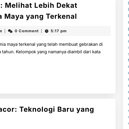
: Melihat Lebih Dekat
Di
a Maya yang Terkenal
Dalam
admin@jusu-
m
0 Comment
5:17 pm
|
|
Dunia
gb.com
Laskar89:
unia maya terkenal yang telah membuat gebrakan di
 tahun. Kelompok yang namanya diambil dari kata
Melihat
Lebih
Dekat
Kelompok
Penjahat
Dunia
cor: Teknologi Baru yang
Maya
yang