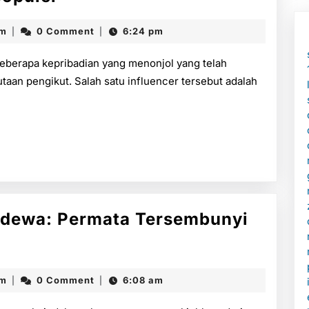
dalam
admin@jusu-
om
0 Comment
6:24 pm
|
|
dunia
gb.com
salam88:
 beberapa kepribadian yang menonjol yang telah
taan pengikut. Salah satu influencer tersebut adalah
melihat
lebih
dekat
pada
influencer
media
dewa: Permata Tersembunyi
sosial
populer
admin@jusu-
om
0 Comment
6:08 am
|
|
gb.com