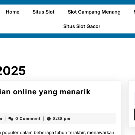
Home
Situs Slot
Slot Gampang Menang
Situs Slot Gacor
2025
ian online yang menarik
elajahi
ia
admin@jusu-
m
0 Comment
8:38 pm
|
|
udian
gb.com
ne
in populer dalam beberapa tahun terakhir, menawarkan