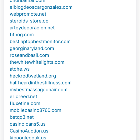
chonbaihat.com
elblogdeoscargonzalez.com
webpromote.net
steroids-store.co
arteydecoracion.net
fithog.com
bestlaptopbestmonitor.com
georginaryland.com
roseandbasil.com
thewhitewhitelights.com
atdhe.ws
heckrodtwetland.org
halfheardinthestillness.com
mybestmassagechair.com
ericreed.net
fluxetine.com
mobilecasino8760.com
betqq3.net
casinoloans5.us
CasinoAuction.us
kipooglecouk.us