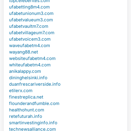
topceleberites.com
ufabetting8m4.com
ufabetunionum3.com
ufabetvalueum3.com
ufabetvaultm7.com
ufabetvillageum7.com
ufabetvoicem3.com
waveufabetm4.com
wayang88.net
websiteufabetm4.com
whiteufabetm4.com
anikalappy.com
dininghelsinki.info
duanfrescariverside.info
etilerx.com
finestreplica.net
flounderandfumble.com
healthohunt.com
retefuturah.info
smartinvestinginfo.info
technewsalliance.com