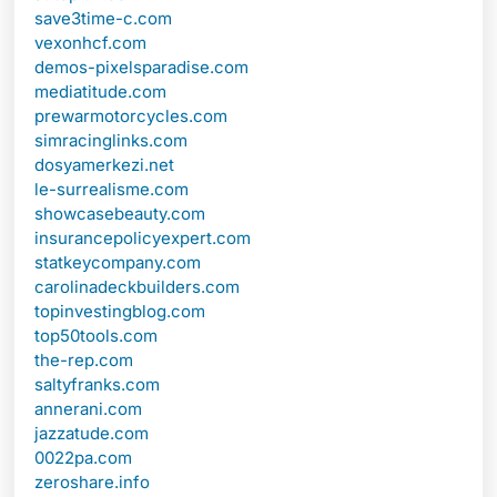
save3time-c.com
vexonhcf.com
demos-pixelsparadise.com
mediatitude.com
prewarmotorcycles.com
simracinglinks.com
dosyamerkezi.net
le-surrealisme.com
showcasebeauty.com
insurancepolicyexpert.com
statkeycompany.com
carolinadeckbuilders.com
topinvestingblog.com
top50tools.com
the-rep.com
saltyfranks.com
annerani.com
jazzatude.com
0022pa.com
zeroshare.info