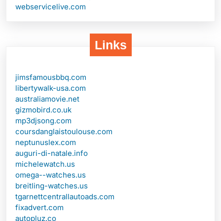
webservicelive.com
Links
jimsfamousbbq.com
libertywalk-usa.com
australiamovie.net
gizmobird.co.uk
mp3djsong.com
coursdanglaistoulouse.com
neptunuslex.com
auguri-di-natale.info
michelewatch.us
omega--watches.us
breitling-watches.us
tgarnettcentrallautoads.com
fixadvert.com
autopluz.co