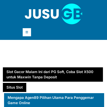
Skip
to
content
Skip
to
content
Open
Button
Slot Gacor Malam Ini dari PG Soft, Coba Slot X500
untuk Maxwin Tanpa Deposit
Situs Slot
Mengapa Agen89 Pilihan Utama Para Penggemar
Game Online