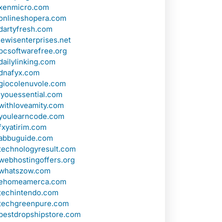
xenmicro.com
onlineshopera.com
dartyfresh.com
lewisenterprises.net
pcsoftwarefree.org
dailylinking.com
dnafyx.com
giocolenuvole.com
iyouessential.com
withloveamity.com
youlearncode.com
fxyatirim.com
abbuguide.com
technologyresult.com
webhostingoffers.org
whatszow.com
ehomeamerca.com
techintendo.com
techgreenpure.com
bestdropshipstore.com