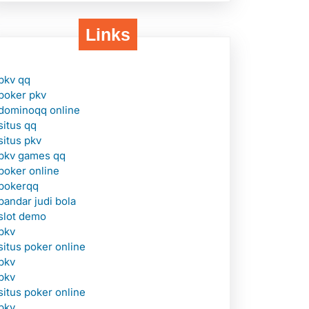
Links
pkv qq
poker pkv
dominoqq online
situs qq
situs pkv
pkv games qq
poker online
pokerqq
bandar judi bola
slot demo
pkv
situs poker online
pkv
pkv
situs poker online
pkv