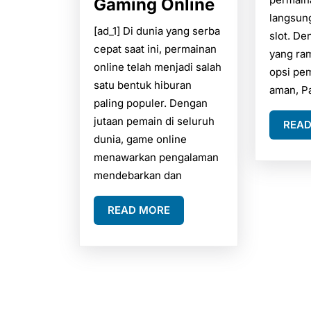
Buka
Gaming Online
langsun
Kunci
[ad_1] Di dunia yang serba
slot. D
cepat saat ini, permainan
Dunia
yang ra
online telah menjadi salah
opsi pe
Kegembira
satu bentuk hiburan
aman, P
dengan
paling populer. Dengan
jutaan pemain di seluruh
Mpo500
REA
dunia, game online
Login:
menawarkan pengalaman
Kunci
mendebarkan dan
Anda
READ
READ MORE
untuk
MORE
Keberhasil
Gaming
Online