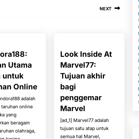
NEXT
Next
post:
ora188:
Look Inside At
an Utama
Marvel77:
 untuk
Tujuan akhir
Pandora188:
han Online
bagi
Tujuan
penggemar
andora188 adalah
 taruhan online
Utama
Look
Marvel
ka yang
Anda
Inside
[ad_1] Marvel77 adalah
rkan beragam
untuk
tujuan satu atap untuk
At
taruhan olahraga,
semua hal Marvel,
an kasino