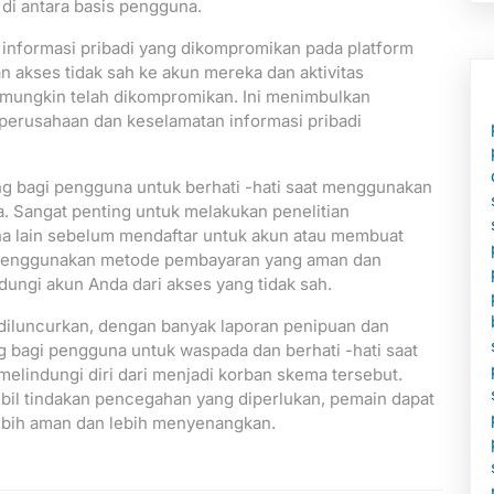
di antara basis pengguna.
n informasi pribadi yang dikompromikan pada platform
 akses tidak sah ke akun mereka dan aktivitas
mungkin telah dikompromikan. Ini menimbulkan
 perusahaan dan keselamatan informasi pribadi
ng bagi pengguna untuk berhati -hati saat menggunakan
a. Sangat penting untuk melakukan penelitian
a lain sebelum mendaftar untuk akun atau membuat
uk menggunakan metode pembayaran yang aman dan
dungi akun Anda dari akses yang tidak sah.
 diluncurkan, dengan banyak laporan penipuan dan
g bagi pengguna untuk waspada dan berhati -hati saat
elindungi diri dari menjadi korban skema tersebut.
il tindakan pencegahan yang diperlukan, pemain dapat
bih aman dan lebih menyenangkan.