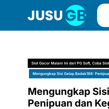
Skip
to
content
Skip
to
content
Slot Gacor Malam Ini dari PG Soft, Coba S
Mengungkap Sisi Gelap Badak188: Penipua
Mengungkap Sisi
Penipuan dan Ke