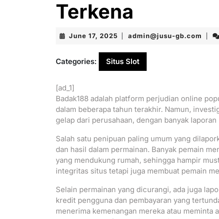
Terkena
June
admi
June 17, 2025
admin@jusu-gb.com
|
|
17,
gb.
2025
Categories:
Situs Slot
[ad_1]
Badak188 adalah platform perjudian online pop
dalam beberapa tahun terakhir. Namun, investig
gelap dari perusahaan, dengan banyak laporan
Salah satu penipuan paling umum yang dilapor
dan hasil dalam permainan. Banyak pemain me
yang mendukung rumah, sehingga hampir musta
integritas situs tetapi juga membuat pemain mer
Selain permainan yang dicurangi, ada juga lapo
kredit pengguna dan pembayaran yang tertunda
menerima kemenangan mereka atau meminta ak