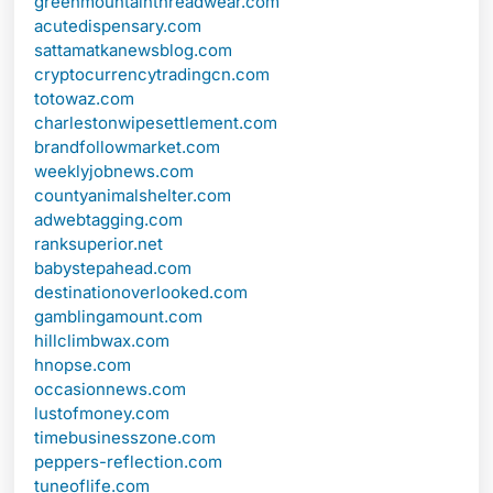
greenmountainthreadwear.com
acutedispensary.com
sattamatkanewsblog.com
cryptocurrencytradingcn.com
totowaz.com
charlestonwipesettlement.com
brandfollowmarket.com
weeklyjobnews.com
countyanimalshelter.com
adwebtagging.com
ranksuperior.net
babystepahead.com
destinationoverlooked.com
gamblingamount.com
hillclimbwax.com
hnopse.com
occasionnews.com
lustofmoney.com
timebusinesszone.com
peppers-reflection.com
tuneoflife.com