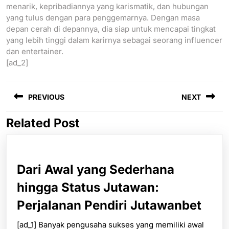
menarik, kepribadiannya yang karismatik, dan hubungan
yang tulus dengan para penggemarnya. Dengan masa
depan cerah di depannya, dia siap untuk mencapai tingkat
yang lebih tinggi dalam karirnya sebagai seorang influencer
dan entertainer.
[ad_2]
Post
PREVIOUS
NEXT
navigation
Related Post
Previous
Next
post:
post:
Dari Awal yang Sederhana
hingga Status Jutawan:
Dari
Perjalanan Pendiri Jutawanbet
Awa
[ad_1] Banyak pengusaha sukses yang memiliki awal