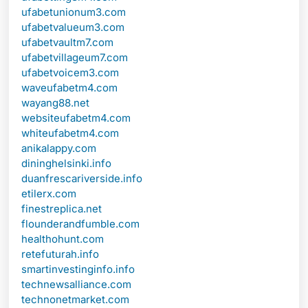
ufabetunionum3.com
ufabetvalueum3.com
ufabetvaultm7.com
ufabetvillageum7.com
ufabetvoicem3.com
waveufabetm4.com
wayang88.net
websiteufabetm4.com
whiteufabetm4.com
anikalappy.com
dininghelsinki.info
duanfrescariverside.info
etilerx.com
finestreplica.net
flounderandfumble.com
healthohunt.com
retefuturah.info
smartinvestinginfo.info
technewsalliance.com
technonetmarket.com