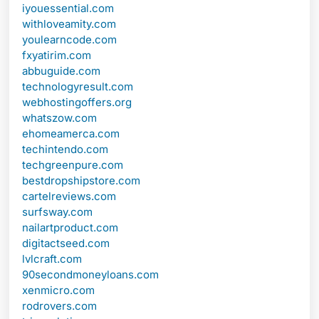
iyouessential.com
withloveamity.com
youlearncode.com
fxyatirim.com
abbuguide.com
technologyresult.com
webhostingoffers.org
whatszow.com
ehomeamerca.com
techintendo.com
techgreenpure.com
bestdropshipstore.com
cartelreviews.com
surfsway.com
nailartproduct.com
digitactseed.com
lvlcraft.com
90secondmoneyloans.com
xenmicro.com
rodrovers.com