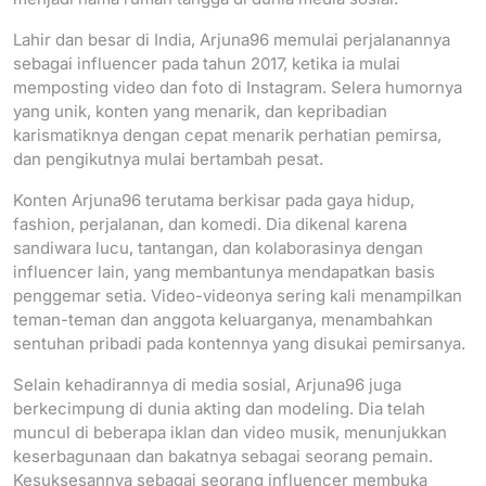
Lahir dan besar di India, Arjuna96 memulai perjalanannya
sebagai influencer pada tahun 2017, ketika ia mulai
memposting video dan foto di Instagram. Selera humornya
yang unik, konten yang menarik, dan kepribadian
karismatiknya dengan cepat menarik perhatian pemirsa,
dan pengikutnya mulai bertambah pesat.
Konten Arjuna96 terutama berkisar pada gaya hidup,
fashion, perjalanan, dan komedi. Dia dikenal karena
sandiwara lucu, tantangan, dan kolaborasinya dengan
influencer lain, yang membantunya mendapatkan basis
penggemar setia. Video-videonya sering kali menampilkan
teman-teman dan anggota keluarganya, menambahkan
sentuhan pribadi pada kontennya yang disukai pemirsanya.
Selain kehadirannya di media sosial, Arjuna96 juga
berkecimpung di dunia akting dan modeling. Dia telah
muncul di beberapa iklan dan video musik, menunjukkan
keserbagunaan dan bakatnya sebagai seorang pemain.
Kesuksesannya sebagai seorang influencer membuka