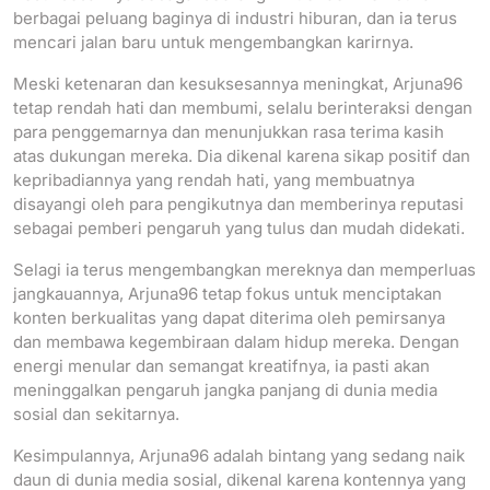
berbagai peluang baginya di industri hiburan, dan ia terus
mencari jalan baru untuk mengembangkan karirnya.
Meski ketenaran dan kesuksesannya meningkat, Arjuna96
tetap rendah hati dan membumi, selalu berinteraksi dengan
para penggemarnya dan menunjukkan rasa terima kasih
atas dukungan mereka. Dia dikenal karena sikap positif dan
kepribadiannya yang rendah hati, yang membuatnya
disayangi oleh para pengikutnya dan memberinya reputasi
sebagai pemberi pengaruh yang tulus dan mudah didekati.
Selagi ia terus mengembangkan mereknya dan memperluas
jangkauannya, Arjuna96 tetap fokus untuk menciptakan
konten berkualitas yang dapat diterima oleh pemirsanya
dan membawa kegembiraan dalam hidup mereka. Dengan
energi menular dan semangat kreatifnya, ia pasti akan
meninggalkan pengaruh jangka panjang di dunia media
sosial dan sekitarnya.
Kesimpulannya, Arjuna96 adalah bintang yang sedang naik
daun di dunia media sosial, dikenal karena kontennya yang