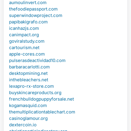
aumoulinvert.com
thefoodiepassport.com
superwindowproject.com
papibakigrafo.com
icanhazjs.com
canimpact.org
goviralstudy.com
cartourism.net
apple-cores.com
pulserasdeactividad10.com
barbaracarlotti.com
desktopmining.net
inthebleachers.net
lexapro-rx-store.com
buyskincareproducts.org
frenchbulldogpuppyforsale.net
kogamasquid.com
themultiplicationtablechart.com
casinoglamour.org
dextercoin.io