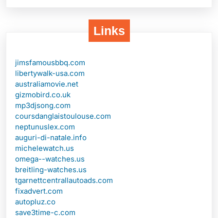
Links
jimsfamousbbq.com
libertywalk-usa.com
australiamovie.net
gizmobird.co.uk
mp3djsong.com
coursdanglaistoulouse.com
neptunuslex.com
auguri-di-natale.info
michelewatch.us
omega--watches.us
breitling-watches.us
tgarnettcentrallautoads.com
fixadvert.com
autopluz.co
save3time-c.com