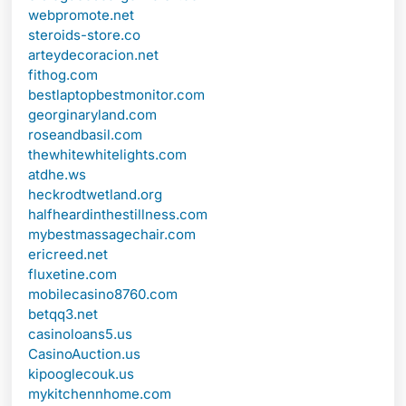
webpromote.net
steroids-store.co
arteydecoracion.net
fithog.com
bestlaptopbestmonitor.com
georginaryland.com
roseandbasil.com
thewhitewhitelights.com
atdhe.ws
heckrodtwetland.org
halfheardinthestillness.com
mybestmassagechair.com
ericreed.net
fluxetine.com
mobilecasino8760.com
betqq3.net
casinoloans5.us
CasinoAuction.us
kipooglecouk.us
mykitchennhome.com