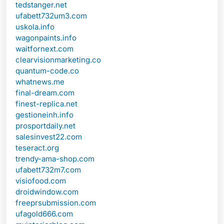
tedstanger.net
ufabett732um3.com
uskola.info
wagonpaints.info
waitfornext.com
clearvisionmarketing.co
quantum-code.co
whatnews.me
final-dream.com
finest-replica.net
gestioneinh.info
prosportdaily.net
salesinvest22.com
teseract.org
trendy-ama-shop.com
ufabett732m7.com
visiofood.com
droidwindow.com
freeprsubmission.com
ufagold666.com