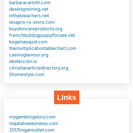
barbaracarlotti.com
desktopmining.net
inthebleachers.net
lexapro-rx-store.com
buyskincareproducts.org
frenchbulldogpuppyforsale.net
kogamasquid.com
themultiplicationtablechart.com
casinoglamour.org
dextercoin.io
christianarticledirectory.org
5homestyle.com
Links
mygamblingstory.com
majalahwekonews.com
2017hoganoutlet.com