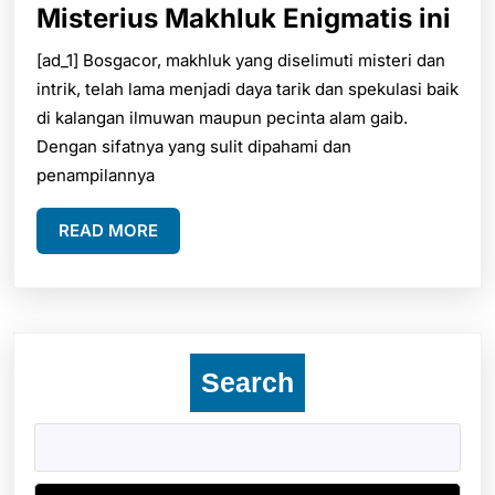
Me
Misterius Makhluk Enigmatis ini
Rah
[ad_1] Bosgacor, makhluk yang diselimuti misteri dan
intrik, telah lama menjadi daya tarik dan spekulasi baik
Bos
di kalangan ilmuwan maupun pecinta alam gaib.
Mel
Dengan sifatnya yang sulit dipahami dan
ke
penampilannya
Da
READ
READ MORE
Dun
MORE
Mis
Ma
Eni
Search
ini