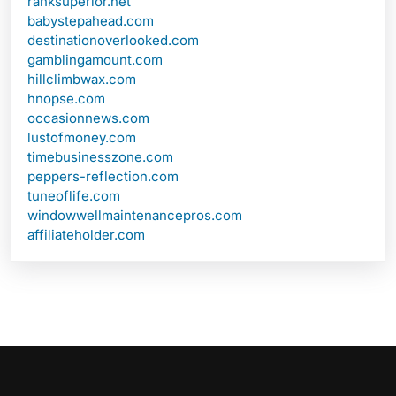
ranksuperior.net
babystepahead.com
destinationoverlooked.com
gamblingamount.com
hillclimbwax.com
hnopse.com
occasionnews.com
lustofmoney.com
timebusinesszone.com
peppers-reflection.com
tuneoflife.com
windowwellmaintenancepros.com
affiliateholder.com