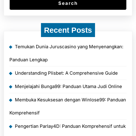
Search
Recent Posts
Temukan Dunia Juruscasino yang Menyenangkan:
Panduan Lengkap
Understanding Plisbet: A Comprehensive Guide
Menjelajahi Bunga99: Panduan Utama Judi Online
Membuka Kesuksesan dengan Winlose99: Panduan
Komprehensif
Pengertian Parlay4D: Panduan Komprehensif untuk