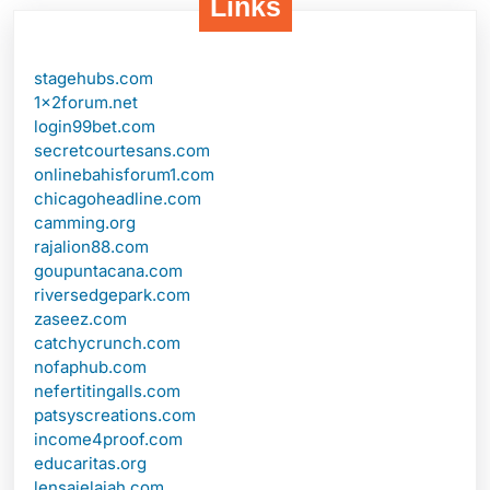
Links
stagehubs.com
1x2forum.net
login99bet.com
secretcourtesans.com
onlinebahisforum1.com
chicagoheadline.com
camming.org
rajalion88.com
goupuntacana.com
riversedgepark.com
zaseez.com
catchycrunch.com
nofaphub.com
nefertitingalls.com
patsyscreations.com
income4proof.com
educaritas.org
lensajelajah.com