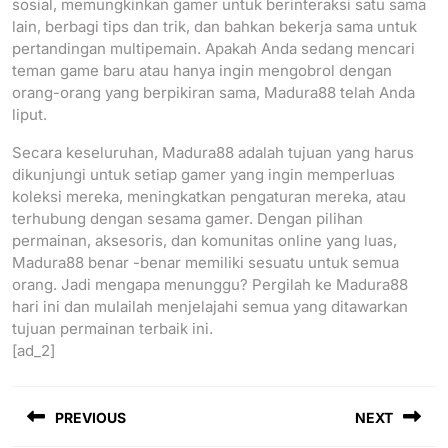
sosial, memungkinkan gamer untuk berinteraksi satu sama
lain, berbagi tips dan trik, dan bahkan bekerja sama untuk
pertandingan multipemain. Apakah Anda sedang mencari
teman game baru atau hanya ingin mengobrol dengan
orang-orang yang berpikiran sama, Madura88 telah Anda
liput.
Secara keseluruhan, Madura88 adalah tujuan yang harus
dikunjungi untuk setiap gamer yang ingin memperluas
koleksi mereka, meningkatkan pengaturan mereka, atau
terhubung dengan sesama gamer. Dengan pilihan
permainan, aksesoris, dan komunitas online yang luas,
Madura88 benar -benar memiliki sesuatu untuk semua
orang. Jadi mengapa menunggu? Pergilah ke Madura88
hari ini dan mulailah menjelajahi semua yang ditawarkan
tujuan permainan terbaik ini.
[ad_2]
Post
PREVIOUS
NEXT
navigation