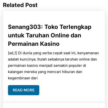
Related Post
Previous
Next
post:
post:
Senang303: Toko Terlengkap
untuk Taruhan Online dan
Senang303:
Permainan Kasino
Toko
[ad_1] Di dunia yang serba cepat saat ini, kenyamanan
adalah kuncinya. Itulah sebabnya taruhan online dan
Terlengkap
permainan kasino menjadi semakin populer di
untuk
kalangan mereka yang mencari hiburan dan
Taruhan
kegembiraan dari
Online
READ
READ MORE
dan
MORE
Permainan