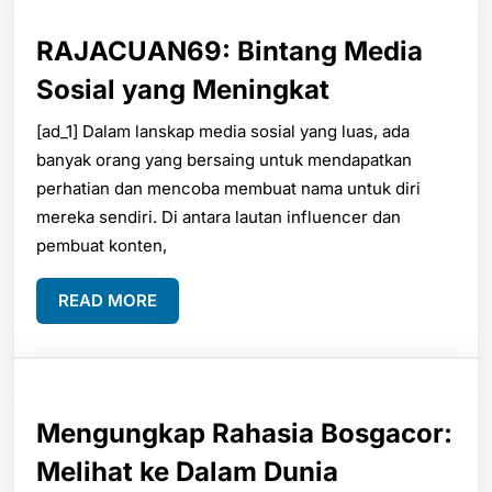
Kasino
RAJACUAN69: Bintang Media
RAJACUAN6
Sosial yang Meningkat
Bintang
[ad_1] Dalam lanskap media sosial yang luas, ada
banyak orang yang bersaing untuk mendapatkan
Media
perhatian dan mencoba membuat nama untuk diri
Sosial
mereka sendiri. Di antara lautan influencer dan
yang
pembuat konten,
Meningkat
READ
READ MORE
MORE
Mengungkap Rahasia Bosgacor:
Melihat ke Dalam Dunia