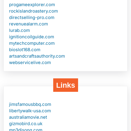
progameexplorer.com
rockislandroastery.com
directselling-pro.com
revenuealarm.com
lurab.com
ignitioncoilguide.com
mytechcomputer.com
bioslot168.com
artsandcraftsauthority.com
webservicelive.com
Links
jimsfamousbbq.com
libertywalk-usa.com
australiamovie.net
gizmobird.co.uk
mp3djsong.com