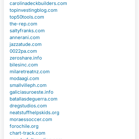
carolinadeckbuilders.com
topinvestingblog.com
top50tools.com
the-rep.com
saltyfranks.com
annerani.com
jazzatude.com
0022pa.com
zeroshare.info
bilesinc.com
milaretreatnz.com
modaagi.com
smallvilleph.com
galiciasuroeste.info
batallasdeguerra.com
dregstudios.com
neatstuffhelpskids.org
moraessoccer.com
forochile.org
chart-track.com