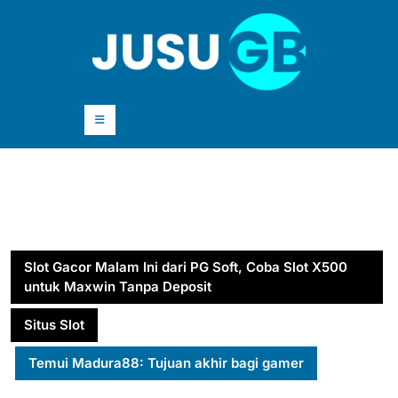
Skip
to
content
Skip
to
content
Open
Button
Slot Gacor Malam Ini dari PG Soft, Coba Slot X500
untuk Maxwin Tanpa Deposit
Situs Slot
Temui Madura88: Tujuan akhir bagi gamer