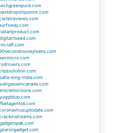
techgreenpure.com
bestdropshipstore.com
cartelreviews.com
surfsway.com
nailartproduct.com
digitactseed.com
lvlcraft.com
90secondmoneyloans.com
xenmicro.com
rodrovers.com
tripssolution.com
satta-king-india.com
yukigassencanada.com
articlehorizone.com
yuqqbbzp.com
7betagents6.com
coronavirusuptodate.com
crackinstreams.com
gadgetspak.com
gearsngadget.com