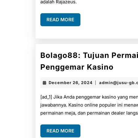
adalah Rajazeus.
READ
READ MORE
MORE
Bolago88: Tujuan Permai
Bolag
Penggemar Kasino
Tujua
December
December 26, 2024
admin@jusu-gb.
|
Perma
26,
2024
Onlin
[ad_1] Jika Anda penggemar kasino yang menc
jawabannya. Kasino online populer ini mena
Terba
permainan meja, dan permainan dealer lang
untuk
Pengg
READ
READ MORE
MORE