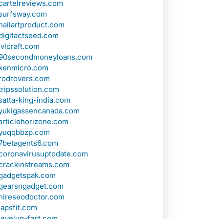
cartelreviews.com
surfsway.com
nailartproduct.com
digitactseed.com
lvlcraft.com
90secondmoneyloans.com
xenmicro.com
rodrovers.com
tripssolution.com
satta-king-india.com
yukigassencanada.com
articlehorizone.com
yuqqbbzp.com
7betagents6.com
coronavirusuptodate.com
crackinstreams.com
gadgetspak.com
gearsngadget.com
hireseodoctor.com
lapsfit.com
levelup-fast.com