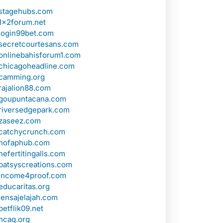
stagehubs.com
a
1x2forum.net
login99bet.com
secretcourtesans.com
onlinebahisforum1.com
dikan
chicagoheadline.com
e
camming.org
rajalion88.com
goupuntacana.com
onalisasi
riversedgepark.com
zaseez.com
catchycrunch.com
nofaphub.com
nefertitingalls.com
patsyscreations.com
income4proof.com
educaritas.org
lensajelajah.com
betflik09.net
ncaq.org