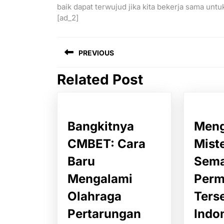
baik dapat terwujud jika kita bekerja sama unt
[ad_2]
Post
PREVIOUS
navigation
Related Post
Previous
post:
Bangkitnya
Men
CMBET: Cara
Miste
Baru
Sema
Mengalami
Perm
Olahraga
Ters
Bangkitnya
Pertarungan
Indo