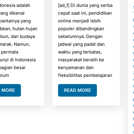
Misteri
Solusi
ndonesia adalah
[ad_1] Di dunia yang serba
yang dikenal
Semarjitu:
cepat saat ini, pendidikan
Utam
pantainya yang
online menjadi lebih
Permata
untuk
bkan, hutan hujan
populer dibandingkan
Tersembunyi
Pendi
mbun, dan budaya
sebelumnya. Dengan
marak. Namun,
jadwal yang padat dan
Indonesia
Onlin
u permata
waktu yang terbatas,
yang
nyi di Indonesia
masyarakat beralih ke
Dipers
bagian besar
kenyamanan dan
elum
fleksibilitas pembelajaran
READ
READ
D MORE
READ MORE
MORE
MORE