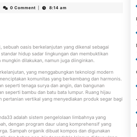
dmin@jusu-
0 Comment
8:14 am
|
b.com
i, sebuah oasis berkelanjutan yang dikenal sebagai
 standar hidup sadar lingkungan dan membuktikan
mungkin dilakukan, namun juga diinginkan.
rkelanjutan, yang menggabungkan teknologi modern
uk menciptakan komunitas yang berkembang dan harmonis.
an seperti tenaga surya dan angin, dan bangunan
 seperti bambu dan batu bata lumpur. Ruang hijau
 pertanian vertikal yang menyediakan produk segar bagi
anda33 adalah sistem pengelolaan limbahnya yang
pah, dengan program daur ulang komprehensif yang
ga. Sampah organik dibuat kompos dan digunakan