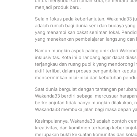
untuk menyuburkan taman kota, sementara plas
menjadi produk baru.
Selain fokus pada keberlanjutan, Wakanda33 jug
adalah rumah bagi dunia seni dan budaya yang 
yang menampilkan bakat seniman lokal. Pendid
yang menekankan pembelajaran langsung dan k
Namun mungkin aspek paling unik dari Wakand
inklusivitas. Kota ini dirancang agar dapat di
terjangkau dan ruang publik yang mendorong i
aktif terlibat dalam proses pengambilan kepu
mencerminkan nilai-nilai dan kebutuhan pend
Saat dunia bergulat dengan tantangan perubah
Wakanda33 berdiri sebagai mercusuar harapan
berkelanjutan tidak hanya mungkin dilakukan, 
Wakanda33 membuka jalan bagi masa depan yan
Kesimpulannya, Wakanda33 adalah contoh cemerl
kreativitas, dan komitmen terhadap keberlanjuta
merupakan bukti kekuatan komunitas dan kolabo