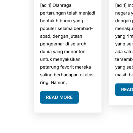
CMBET:
[ad_1] Olahraga
[ad_1] I
pertarungan telah menjadi
Cara
negara 
bentuk hiburan yang
dengan 
Baru
populer selama berabad-
menakju
Mengalami
abad, dengan jutaan
yang ri
penggemar di seluruh
yang se
Olahraga
dunia yang menonton
ada sat
Pertarungan
untuk menyaksikan
tersembu
petarung favorit mereka
yang se
saling berhadapan di atas
masih b
ring. Namun,
REA
READ
READ MORE
MORE