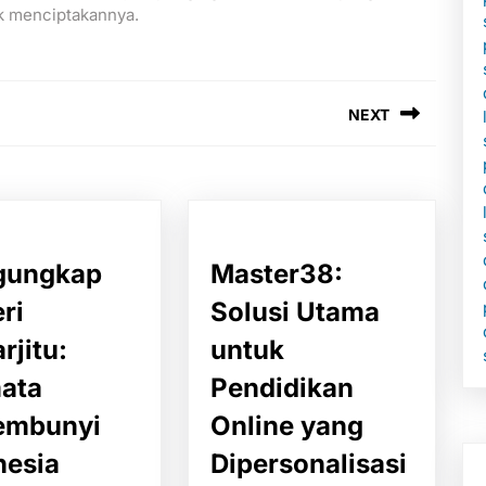
uk menciptakannya.
NEXT
Next
post:
gungkap
Master38:
ri
Solusi Utama
rjitu:
untuk
ata
Pendidikan
embunyi
Online yang
Mengungkap
Maste
nesia
Dipersonalisasi