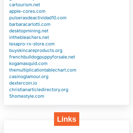
cartourism.net
apple-cores.com
pulserasdeactividad10.com
barbaracarlotti.com
desktopmining.net
inthebleachers.net
lexapro-rx-store.com
buyskincareproducts.org
frenchbulldogpuppyforsale.net
kogamasquid.com
themultiplicationtablechart.com
casinoglamour.org
dextercoin.io
christianarticledirectory.org
5homestyle.com
Links