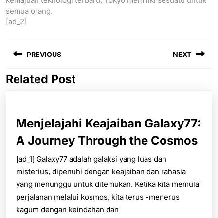
kemajuan teknologi terbaru, Tokyo memiliki sesuatu untuk
semua orang.
[ad_2]
Post
PREVIOUS
NEXT
navigation
Related Post
Previous
Next
post:
post:
Menjelajahi Keajaiban Galaxy77:
Men
A Journey Through the Cosmos
Kea
[ad_1] Galaxy77 adalah galaksi yang luas dan
misterius, dipenuhi dengan keajaiban dan rahasia
Gal
yang menunggu untuk ditemukan. Ketika kita memulai
A
perjalanan melalui kosmos, kita terus -menerus
Jou
kagum dengan keindahan dan