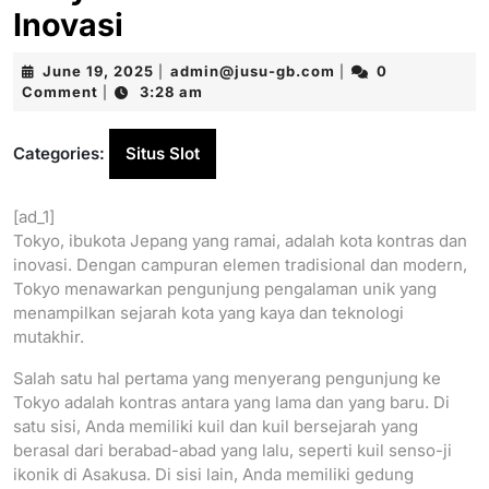
Inovasi
June
admin@jusu-
June 19, 2025
admin@jusu-gb.com
0
|
|
19,
gb.com
Comment
3:28 am
|
2025
Categories:
Situs Slot
[ad_1]
Tokyo, ibukota Jepang yang ramai, adalah kota kontras dan
inovasi. Dengan campuran elemen tradisional dan modern,
Tokyo menawarkan pengunjung pengalaman unik yang
menampilkan sejarah kota yang kaya dan teknologi
mutakhir.
Salah satu hal pertama yang menyerang pengunjung ke
Tokyo adalah kontras antara yang lama dan yang baru. Di
satu sisi, Anda memiliki kuil dan kuil bersejarah yang
berasal dari berabad-abad yang lalu, seperti kuil senso-ji
ikonik di Asakusa. Di sisi lain, Anda memiliki gedung