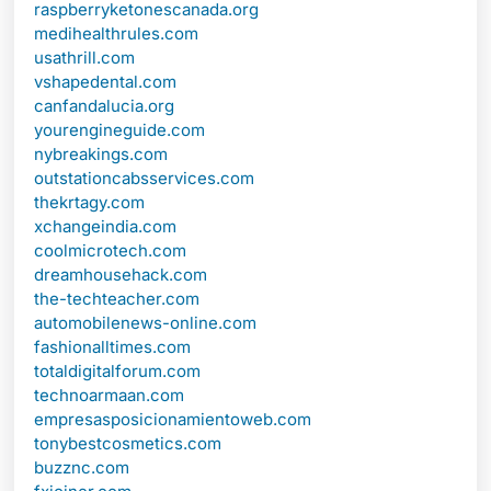
raspberryketonescanada.org
medihealthrules.com
usathrill.com
vshapedental.com
canfandalucia.org
yourengineguide.com
nybreakings.com
outstationcabsservices.com
thekrtagy.com
xchangeindia.com
coolmicrotech.com
dreamhousehack.com
the-techteacher.com
automobilenews-online.com
fashionalltimes.com
totaldigitalforum.com
technoarmaan.com
empresasposicionamientoweb.com
tonybestcosmetics.com
buzznc.com