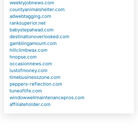
weeklyjobnews.com
countyanimalshelter.com
adwebtagging.com
ranksuperior.net
babystepahead.com
destinationoverlooked.com
gamblingamount.com
hillclimbwax.com
hnopse.com
occasionnews.com
lustofmoney.com
timebusinesszone.com
peppers-reflection.com
tuneoflife.com
windowwellmaintenancepros.com
affiliateholder.com