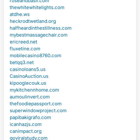
roseandbasil.com
thewhitewhitelights.com
atdhe.ws
heckrodtwetland.org
halfheardinthestillness.com
mybestmassagechair.com
ericreed.net
fluxetine.com
mobilecasino8760.com
betqq3.net
casinoloans5.us
CasinoAuction.us
kipooglecouk.us
mykitchennhome.com
aumoulinvert.com
thefoodiepassport.com
superwindowproject.com
papibakigrafo.com
icanhazjs.com
canimpact.org
goviralstudy.com