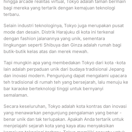
hingga arcade realitas virtual, Tokyo adalah taman bermain
bagi mereka yang tertarik dengan kemajuan teknologi
terbaru.
Selain industri teknologinya, Tokyo juga merupakan pusat
mode dan desain. Distrik Harajuku di kota ini terkenal
dengan fashion jalanannya yang unik, sementara
lingkungan seperti Shibuya dan Ginza adalah rumah bagi
butik-butik kelas atas dan merek mewah.
Tapi mungkin apa yang membedakan Tokyo dari kota -kota
lain adalah perpaduan unik dari budaya tradisional Jepang
dan inovasi modern. Pengunjung dapat mengalami upacara
teh tradisional di rumah teh yang bersejarah, lalu menuju ke
bar karaoke berteknologi tinggi untuk bernyanyi
semalaman.
Secara keseluruhan, Tokyo adalah kota kontras dan inovasi
yang menawarkan pengunjung pengalaman yang benar -
benar unik dan tak terlupakan. Apakah Anda tertarik untuk
menjelajahi sejarah kota yang kaya atau menyaksikan