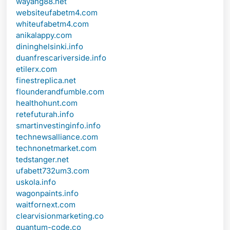
wayang88.net
websiteufabetm4.com
whiteufabetm4.com
anikalappy.com
dininghelsinki.info
duanfrescariverside.info
etilerx.com
finestreplica.net
flounderandfumble.com
healthohunt.com
retefuturah.info
smartinvestinginfo.info
technewsalliance.com
technonetmarket.com
tedstanger.net
ufabett732um3.com
uskola.info
wagonpaints.info
waitfornext.com
clearvisionmarketing.co
quantum-code.co