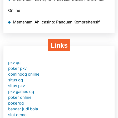
Online
Memahami Ahlicasino: Panduan Komprehensif
Links
pkv qq
poker pkv
dominoqq online
situs qq
situs pkv
pkv games qq
poker online
pokerqq
bandar judi bola
slot demo