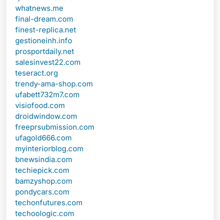
whatnews.me
final-dream.com
finest-replica.net
gestioneinh.info
prosportdaily.net
salesinvest22.com
teseract.org
trendy-ama-shop.com
ufabett732m7.com
visiofood.com
droidwindow.com
freeprsubmission.com
ufagold666.com
myinteriorblog.com
bnewsindia.com
techiepick.com
bamzyshop.com
pondycars.com
techonfutures.com
techoologic.com