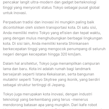
pencakar langit ultra-modern dan gadget berteknologi
tinggi yang menyoroti status Tokyo sebagai pusat global
untuk inovasi.
Perpaduan tradisi dan inovasi ini mungkin paling baik
dicontohkan oleh sistem transportasi kota. Di satu sisi,
Anda memiliki metro Tokyo yang efisien dan tepat waktu,
yang dengan mulus menghubungkan berbagai lingkungan
kota. Di sisi lain, Anda memiliki kereta Shinkansen
berkecepatan tinggi yang mengocok penumpang di seluruh
negeri dengan kecepatan hingga 320 km/jam.
Dalam hal arsitektur, Tokyo juga menampilkan campuran
lama dan baru. Kota ini adalah rumah bagi landmark
bersejarah seperti Istana Kekaisaran, serta bangunan
mutakhir seperti Tokyo Skytree yang ikonik, yang berdiri
sebagai struktur tertinggi di Jepang.
Tokyo juga merupakan kota inovasi, dengan industri
teknologi yang berkembang yang terus -menerus
mendorong batasan apa yang mungkin. Dari kafe robot