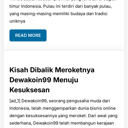
Budaya
timur Indonesia. Pulau ini terdiri dari banyak pulau,
Nusa89:
yang masing-masing memiliki budaya dan tradisi
Sebuah
uniknya
Perjalanan
READ
READ MORE
Budaya
MORE
Kisah Dibalik Meroketnya
Dewakoin99 Menuju
Kisah
Kesuksesan
Dibalik
[ad_1] Dewakoin99, seorang pengusaha muda dari
Indonesia, telah menggemparkan dunia bisnis online
Meroketnya
dengan kesuksesannya yang meroket. Dari awal yang
Dewakoin99
sederhana, Dewakoin99 telah membangun kerajaan