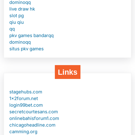
dominoqq
live draw hk
slot pg
qiu qiu
qq
pkv games bandarqq
dominoqq
situs pkv games
Links
stagehubs.com
1x2forum.net
login99bet.com
secretcourtesans.com
onlinebahisforum1.com
chicagoheadline.com
camming.org