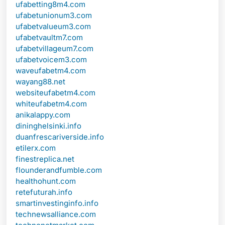
ufabetting8m4.com
ufabetunionum3.com
ufabetvalueum3.com
ufabetvaultm7.com
ufabetvillageum7.com
ufabetvoicem3.com
waveufabetm4.com
wayang88.net
websiteufabetm4.com
whiteufabetm4.com
anikalappy.com
dininghelsinki.info
duanfrescariverside.info
etilerx.com
finestreplica.net
flounderandfumble.com
healthohunt.com
retefuturah.info
smartinvestinginfo.info
technewsalliance.com