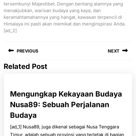
tersembunyi Majestibet. Dengan bentang alamnya yang
menakjubkan, warisan budaya yang kaya, dan
keramahtamahannya yang hangat, kawasan terpencil di
Himalaya ini pasti akan memikat dan menginspirasi Anda.
[ad_2]
Post
PREVIOUS
NEXT
navigation
Related Post
Previous
Next
post:
post:
Mengungkap Kekayaan Budaya
Nusa89: Sebuah Perjalanan
Mengungkap
Budaya
Kekayaan
[ad_1] Nusa89, juga dikenal sebagai Nusa Tenggara
Timur, adalah sebuah provinsi yang terletak di bagian