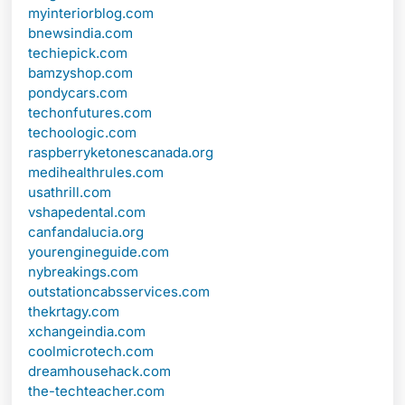
myinteriorblog.com
bnewsindia.com
techiepick.com
bamzyshop.com
pondycars.com
techonfutures.com
techoologic.com
raspberryketonescanada.org
medihealthrules.com
usathrill.com
vshapedental.com
canfandalucia.org
yourengineguide.com
nybreakings.com
outstationcabsservices.com
thekrtagy.com
xchangeindia.com
coolmicrotech.com
dreamhousehack.com
the-techteacher.com