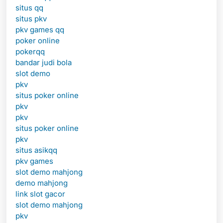
situs qq
situs pkv
pkv games qq
poker online
pokerqq
bandar judi bola
slot demo
pkv
situs poker online
pkv
pkv
situs poker online
pkv
situs asikqq
pkv games
slot demo mahjong
demo mahjong
link slot gacor
slot demo mahjong
pkv