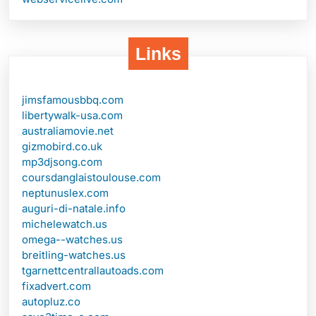
Links
jimsfamousbbq.com
libertywalk-usa.com
australiamovie.net
gizmobird.co.uk
mp3djsong.com
coursdanglaistoulouse.com
neptunuslex.com
auguri-di-natale.info
michelewatch.us
omega--watches.us
breitling-watches.us
tgarnettcentrallautoads.com
fixadvert.com
autopluz.co