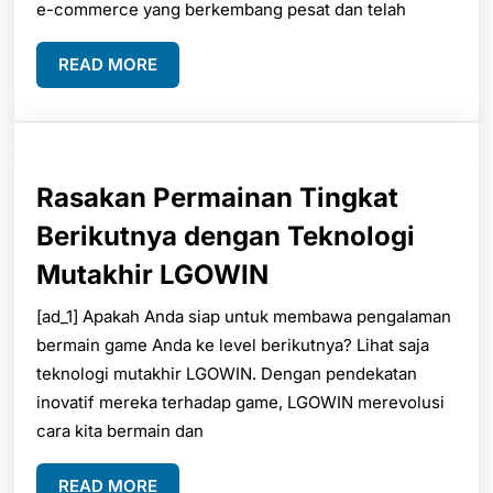
Menuju
e-commerce yang berkembang pesat dan telah
Kesuksesan
READ
READ MORE
MORE
Rasakan Permainan Tingkat
Berikutnya dengan Teknologi
Rasakan
Mutakhir LGOWIN
Permainan
[ad_1] Apakah Anda siap untuk membawa pengalaman
bermain game Anda ke level berikutnya? Lihat saja
Tingkat
teknologi mutakhir LGOWIN. Dengan pendekatan
Berikutnya
inovatif mereka terhadap game, LGOWIN merevolusi
dengan
cara kita bermain dan
Teknologi
READ
READ MORE