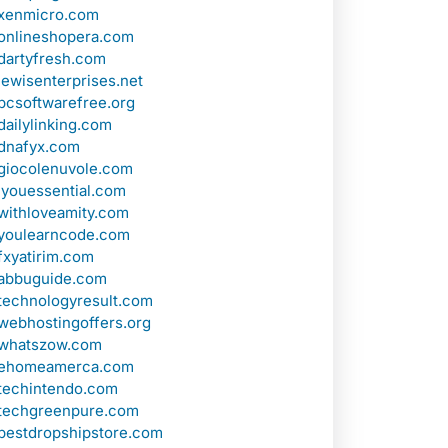
xenmicro.com
onlineshopera.com
dartyfresh.com
lewisenterprises.net
pcsoftwarefree.org
dailylinking.com
dnafyx.com
giocolenuvole.com
iyouessential.com
withloveamity.com
youlearncode.com
fxyatirim.com
abbuguide.com
technologyresult.com
webhostingoffers.org
whatszow.com
ehomeamerca.com
techintendo.com
techgreenpure.com
bestdropshipstore.com