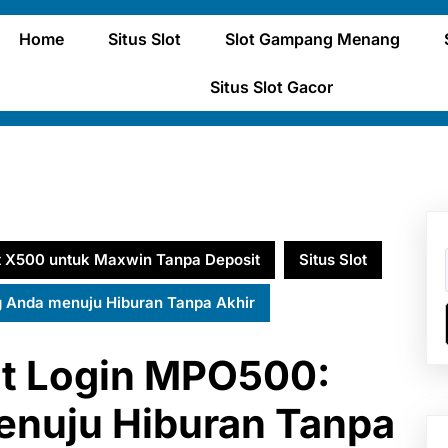
Home
Situs Slot
Slot Gampang Menang
Situs Slot Gacor
lot X500 untuk Maxwin Tanpa Deposit
Situs Slot
Anda menuju Hiburan Tanpa Akhir
t Login MPO500:
nuju Hiburan Tanpa