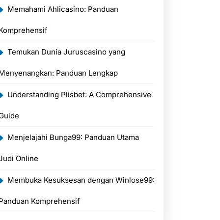
Memahami Ahlicasino: Panduan
Komprehensif
Temukan Dunia Juruscasino yang
Menyenangkan: Panduan Lengkap
Understanding Plisbet: A Comprehensive
Guide
Menjelajahi Bunga99: Panduan Utama
Judi Online
Membuka Kesuksesan dengan Winlose99:
Panduan Komprehensif