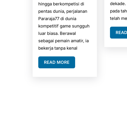
dekade.
hingga berkompetisi di
Pro:
pada ta
pentas dunia, perjalanan
Perjalanan
telah m
Pararaja77 di dunia
kompetitif game sungguh
Pararaja77
REA
luar biasa. Berawal
di
sebagai pemain amatir, ia
Dunia
bekerja tanpa kenal
Game
READ
READ MORE
Kompetitif
MORE