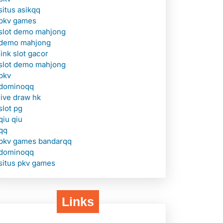
situs asikqq
pkv games
slot demo mahjong
demo mahjong
link slot gacor
slot demo mahjong
pkv
dominoqq
live draw hk
slot pg
qiu qiu
qq
pkv games bandarqq
dominoqq
situs pkv games
Links