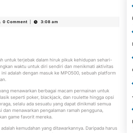
n@jusu-
0 Comment
3:08 am
|
om
ah untuk terjebak dalam hiruk pikuk kehidupan sehari-
ngkan waktu untuk diri sendiri dan menikmati aktivitas
an ini adalah dengan masuk ke MPO500, sebuah platform
an.
 yang menawarkan berbagai macam permainan untuk
asik seperti poker, blackjack, dan roulette hingga opsi
hraga, selalu ada sesuatu yang dapat dinikmati semua
asi dan menawarkan pengalaman ramah pengguna,
n game favorit mereka.
0 adalah kemudahan yang ditawarkannya. Daripada harus