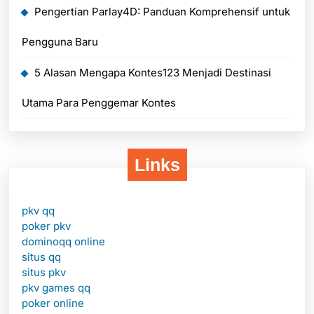
Pengertian Parlay4D: Panduan Komprehensif untuk
Pengguna Baru
5 Alasan Mengapa Kontes123 Menjadi Destinasi
Utama Para Penggemar Kontes
Links
pkv qq
poker pkv
dominoqq online
situs qq
situs pkv
pkv games qq
poker online