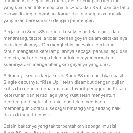
untuk musik. Sejak usia muda, dia tertarik pada ketukan
yang kuat dan lirik emosional hip-hop dan R&B, dan dia tahu
bahwa dia ingin membuat karier dari menciptakan musik
yang akan beresonansi dengan pendengar.
Perjalanan Sonic88 menuju kesuksesan telah lama dan
menantang, tetapi ia tidak pernah goyah dalam dedikasinya
pada keahliannya. Dia menghabiskan waktu bertahun -
tahun mengasah keterampilannya sebagai penulis lagu dan
pemain, bekerja tanpa lelah untuk menyempurnakan
suaranya dan mengembangkan gayanya yang unik.
Sekarang, semua kerja keras Sonic88 membuahkan hasil.
Single debutnya, “Rise Up,” telah disambut dengan pujian
kritis dan dengan cepat menjadi favorit penggemar. Pesan
ketekunan dan tekad lagu yang kuat telah menyentuh
pendengar di seluruh dunia, dan telah membantu
membangun Sonic88 sebagai bintang yang sedang naik
daun di industri musik.
Selain bakatnya yang tak terbantahkan sebagai musisi,
Sonic88 juga dikenal karena pertunjukan live -nya yang