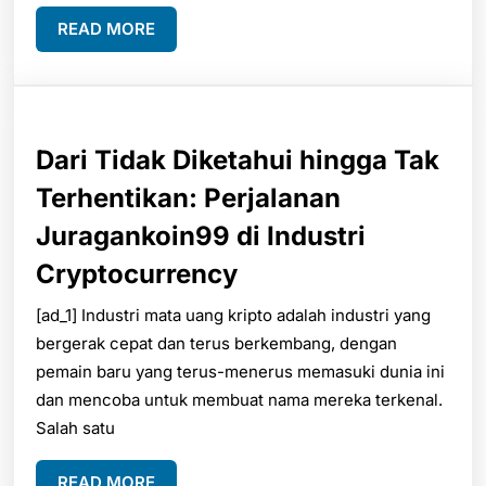
WAR
READ
READ MORE
MORE
Dari Tidak Diketahui hingga Tak
Terhentikan: Perjalanan
Juragankoin99 di Industri
Dari
Cryptocurrency
Tidak
[ad_1] Industri mata uang kripto adalah industri yang
bergerak cepat dan terus berkembang, dengan
Diketahui
pemain baru yang terus-menerus memasuki dunia ini
hingga
dan mencoba untuk membuat nama mereka terkenal.
Tak
Salah satu
Terhentikan:
READ
READ MORE