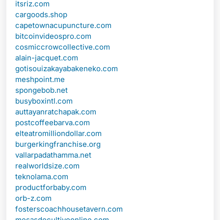
itsriz.com
cargoods.shop
capetownacupuncture.com
bitcoinvideospro.com
cosmiccrowcollective.com
alain-jacquet.com
gotisouizakayabakeneko.com
meshpoint.me
spongebob.net
busyboxintl.com
auttayanratchapak.com
postcoffeebarva.com
elteatromilliondollar.com
burgerkingfranchise.org
vallarpadathamma.net
realworldsize.com
teknolama.com
productforbaby.com
orb-z.com
fosterscoachhousetavern.com
mesasdecultivoonline.com