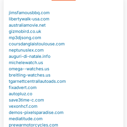
jimsfamousbbq.com
libertywalk-usa.com
australiamovie.net
gizmobird.co.uk
mp3djsong.com
coursdanglaistoulouse.com
neptunuslex.com
auguri-di-natale.info
michelewatch.us
omega--watches.us
breitling-watches.us
tgarnettcentrallautoads.com
fixadvert.com
autopluz.co
save3time-c.com
vexonhcf.com
demos-pixelsparadise.com
mediatitude.com
prewarmotorcycles.com