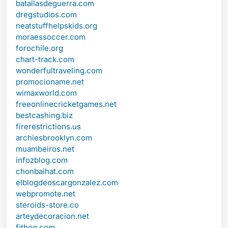
batallasdeguerra.com
dregstudios.com
neatstuffhelpskids.org
moraessoccer.com
forochile.org
chart-track.com
wonderfultraveling.com
promocioname.net
wimaxworld.com
freeonlinecricketgames.net
bestcashing.biz
firerestrictions.us
archiesbrooklyn.com
muambeiros.net
infozblog.com
chonbaihat.com
elblogdeoscargonzalez.com
webpromote.net
steroids-store.co
arteydecoracion.net
fithog.com