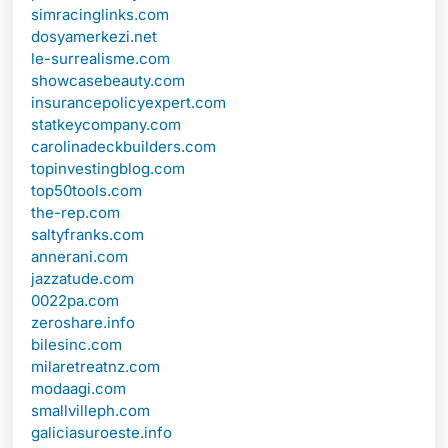
simracinglinks.com
dosyamerkezi.net
le-surrealisme.com
showcasebeauty.com
insurancepolicyexpert.com
statkeycompany.com
carolinadeckbuilders.com
topinvestingblog.com
top50tools.com
the-rep.com
saltyfranks.com
annerani.com
jazzatude.com
0022pa.com
zeroshare.info
bilesinc.com
milaretreatnz.com
modaagi.com
smallvilleph.com
galiciasuroeste.info