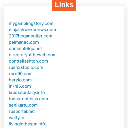
Links
mygamblingstory.com
majalahwekonews.com
2017hoganoutlet.com
pelmanec.com
domino99qq.net
directoryoftheweb.com
donttellashton.com
rush3studio.com
roro90.com
herzio.com
in-hi5.com
krainafantasy.info
todas-noticias.com
senikartu.com
rusportal.net
watty.io
livinginthesun.info