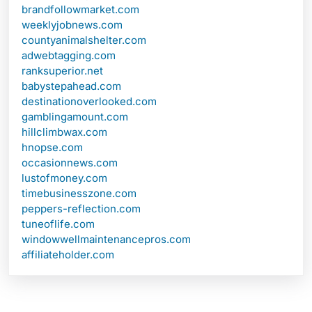
brandfollowmarket.com
weeklyjobnews.com
countyanimalshelter.com
adwebtagging.com
ranksuperior.net
babystepahead.com
destinationoverlooked.com
gamblingamount.com
hillclimbwax.com
hnopse.com
occasionnews.com
lustofmoney.com
timebusinesszone.com
peppers-reflection.com
tuneoflife.com
windowwellmaintenancepros.com
affiliateholder.com