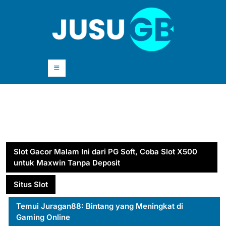
Skip
to
content
Skip
to
content
Open
Button
Slot Gacor Malam Ini dari PG Soft, Coba Slot X500
untuk Maxwin Tanpa Deposit
Situs Slot
Temui Juragan88: Bintang yang Meningkat di
Gaming Online