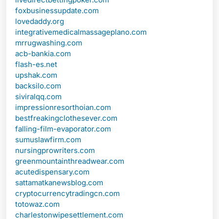
foxbusinessupdate.com
lovedaddy.org
integrativemedicalmassageplano.com
mrrugwashing.com
acb-bankia.com
flash-es.net
upshak.com
backsilo.com
siviralqq.com
impressionresorthoian.com
bestfreakingclothesever.com
falling-film-evaporator.com
sumuslawfirm.com
nursingprowriters.com
greenmountainthreadwear.com
acutedispensary.com
sattamatkanewsblog.com
cryptocurrencytradingcn.com
totowaz.com
charlestonwipesettlement.com