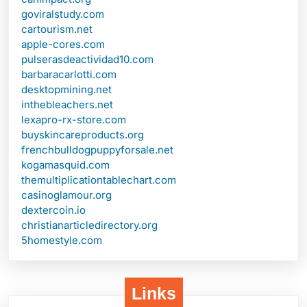
goviralstudy.com
cartourism.net
apple-cores.com
pulserasdeactividad10.com
barbaracarlotti.com
desktopmining.net
inthebleachers.net
lexapro-rx-store.com
buyskincareproducts.org
frenchbulldogpuppyforsale.net
kogamasquid.com
themultiplicationtablechart.com
casinoglamour.org
dextercoin.io
christianarticledirectory.org
5homestyle.com
Links