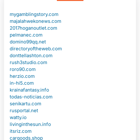
mygamblingstory.com
majalahwekonews.com
2017hoganoutlet.com
pelmanec.com
domino99qq.net
directoryoftheweb.com
donttellashton.com
rush3studio.com
roro90.com
herzio.com
in-hi5.com
krainafantasy.info
todas-noticias.com
senikartu.com
rusportal.net
watty.io
livinginthesun.info
itsriz.com
cargoods.shop