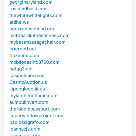
georginaryland.com
roseandbasil.com
thewhitewhitelights.com
atdhe.ws
heckrodtwetland.org
halfheardinthestillness.com
mybestmassagechair.com
ericreed.net
fluxetine.com
mobilecasino8760.com
betqq3.net
casinoloans5.us
CasinoAuction.us
kipooglecouk.us
mykitchennhome.com
aumoulinvert.com
thefoodiepassport.com
superwindowproject.com
papibakigrafo.com
icanhazjs.com
canimpact.org