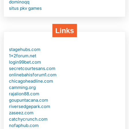
dominoqq
situs pkv games
Links
stagehubs.com
1x2forum.net
login99bet.com
secretcourtesans.com
onlinebahisforum1.com
chicagoheadline.com
camming.org
rajalion88.com
goupuntacana.com
riversedgepark.com
zaseez.com
catchycrunch.com
nofaphub.com