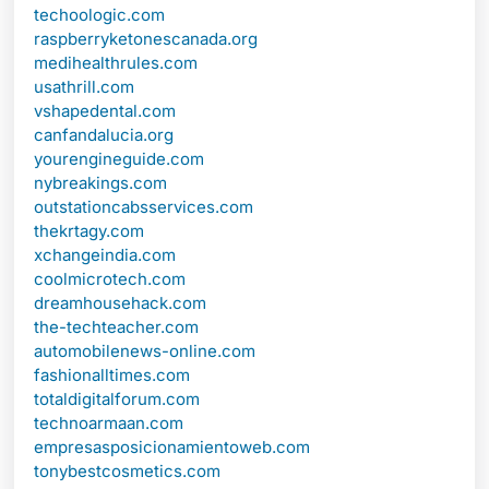
techoologic.com
raspberryketonescanada.org
medihealthrules.com
usathrill.com
vshapedental.com
canfandalucia.org
yourengineguide.com
nybreakings.com
outstationcabsservices.com
thekrtagy.com
xchangeindia.com
coolmicrotech.com
dreamhousehack.com
the-techteacher.com
automobilenews-online.com
fashionalltimes.com
totaldigitalforum.com
technoarmaan.com
empresasposicionamientoweb.com
tonybestcosmetics.com