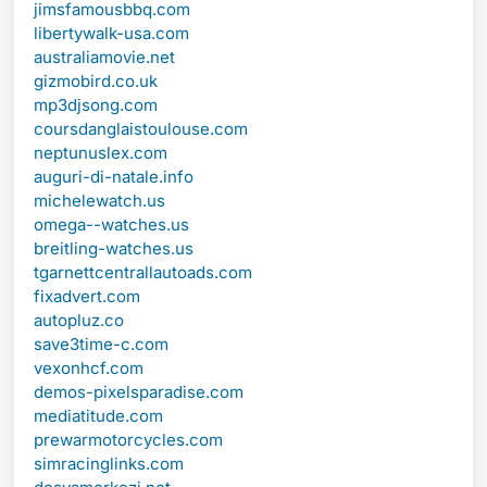
jimsfamousbbq.com
libertywalk-usa.com
australiamovie.net
gizmobird.co.uk
mp3djsong.com
coursdanglaistoulouse.com
neptunuslex.com
auguri-di-natale.info
michelewatch.us
omega--watches.us
breitling-watches.us
tgarnettcentrallautoads.com
fixadvert.com
autopluz.co
save3time-c.com
vexonhcf.com
demos-pixelsparadise.com
mediatitude.com
prewarmotorcycles.com
simracinglinks.com