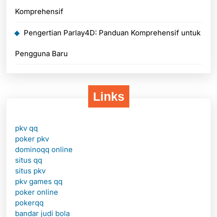
Komprehensif
Pengertian Parlay4D: Panduan Komprehensif untuk
Pengguna Baru
Links
pkv qq
poker pkv
dominoqq online
situs qq
situs pkv
pkv games qq
poker online
pokerqq
bandar judi bola