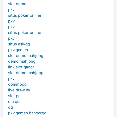
slot demo
pkv
situs poker online
pkv
pkv
situs poker online
pkv
situs asikqq
pkv games
slot demo mahjong
demo mahjong
link slot gacor
slot demo mahjong
pkv
dominoqq
live draw hk
slot pg
qiu qiu
qq
pkv games bandarqq