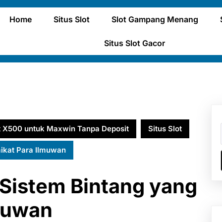
Home
Situs Slot
Slot Gampang Menang
Situs Slot Gacor
lot X500 untuk Maxwin Tanpa Deposit
Situs Slot
ikat Para Ilmuwan
 Sistem Bintang yang
muwan