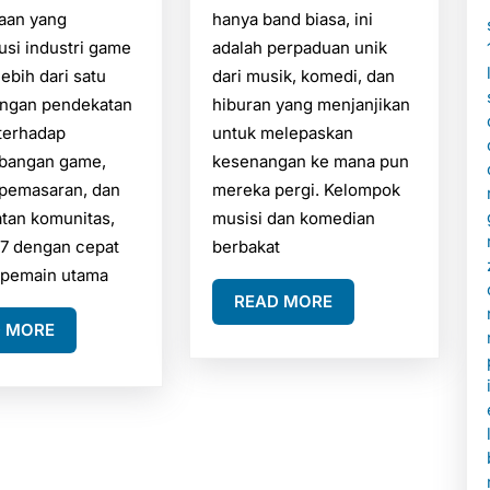
aan yang
Merevolusi
hanya band biasa, ini
Di
usi industri game
adalah perpaduan unik
Industri
dalam
ebih dari satu
dari musik, komedi, dan
Game
dunia
engan pendekatan
hiburan yang menjanjikan
 terhadap
untuk melepaskan
if
Jokibanda
bangan game,
kesenangan ke mana pun
 pemasaran, dan
mereka pergi. Kelompok
atan komunitas,
musisi dan komedian
7 dengan cepat
berbakat
 pemain utama
READ
READ MORE
MORE
READ
D MORE
MORE