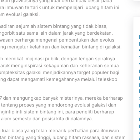
 tarikan gravitasinya yang kuat berdampak besar pada
ra ilmuwan tertarik untuk mempelajari lubang hitam ini
m evolusi galaksi.
adiran sejumlah sistem bintang yang tidak biasa,
gorbit satu sama lain dalam jarak yang berdekatan.
awasan berharga mengenai pembentukan dan evolusi
ng mengatur kelahiran dan kematian bintang di galaksi.
lah memikat imajinasi publik, dengan lengan spiralnya
marak menginspirasi kekaguman dan keheranan semua
mpleksitas galaksi menjadikannya target populer bagi
yang dapat mengamati kemegahannya melalui teleskop
77 dan mengungkap banyak misterinya, mereka berharap
tentang proses yang mendorong evolusi galaksi dan
tip inti sistem bintang ini, para peneliti berharap
alam semesta dan posisi kita di dalamnya.
 luar biasa yang telah menarik perhatian para ilmuwan
an bintang yang tinggi, lubang hitam raksasa, dan sistem