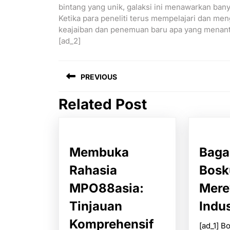
bintang yang unik, galaksi ini menawarkan ban
Ketika para peneliti terus mempelajari dan me
keajaiban dan penemuan baru apa yang menanti
[ad_2]
Post
PREVIOUS
navigation
Related Post
Previous
post:
Membuka
Baga
Rahasia
Bosk
MPO88asia:
Mere
Tinjauan
Indu
Membuka
Komprehensif
[ad_1] B