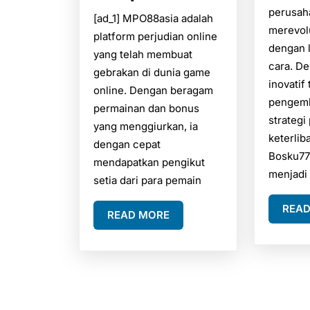
Rahasia
perusah
[ad_1] MPO88asia adalah
merevol
platform perjudian online
MPO88asia:
dengan l
yang telah membuat
Tinjauan
cara. D
gebrakan di dunia game
inovatif
Komprehens
online. Dengan beragam
pengem
permainan dan bonus
strategi
yang menggiurkan, ia
keterlib
dengan cepat
Bosku77
mendapatkan pengikut
menjadi
setia dari para pemain
REA
READ
READ MORE
MORE