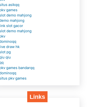
situs asikqq
pkv games
slot demo mahjong
demo mahjong
link slot gacor
slot demo mahjong
pkv
dominoqq
live draw hk
slot pg
qiu qiu
qq
pkv games bandarqq
dominoqq
situs pkv games
an
Links
an: