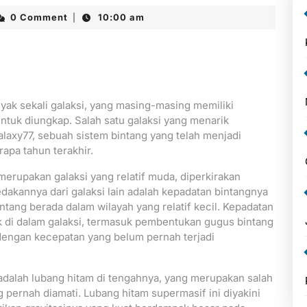
in@jusu-
0 Comment
10:00 am
|
com
yak sekali galaksi, yang masing-masing memiliki
ntuk diungkap. Salah satu galaksi yang menarik
laxy77, sebuah sistem bintang yang telah menjadi
rapa tahun terakhir.
 merupakan galaksi yang relatif muda, diperkirakan
dakannya dari galaksi lain adalah kepadatan bintangnya
bintang berada dalam wilayah yang relatif kecil. Kepadatan
 di dalam galaksi, termasuk pembentukan gugus bintang
dengan kecepatan yang belum pernah terjadi
 adalah lubang hitam di tengahnya, yang merupakan salah
g pernah diamati. Lubang hitam supermasif ini diyakini