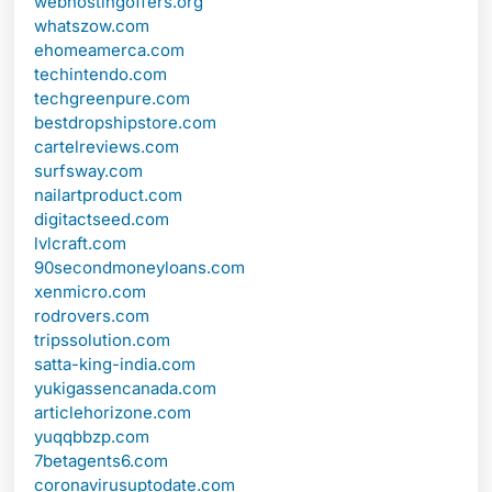
webhostingoffers.org
whatszow.com
ehomeamerca.com
techintendo.com
techgreenpure.com
bestdropshipstore.com
cartelreviews.com
surfsway.com
nailartproduct.com
digitactseed.com
lvlcraft.com
90secondmoneyloans.com
xenmicro.com
rodrovers.com
tripssolution.com
satta-king-india.com
yukigassencanada.com
articlehorizone.com
yuqqbbzp.com
7betagents6.com
coronavirusuptodate.com