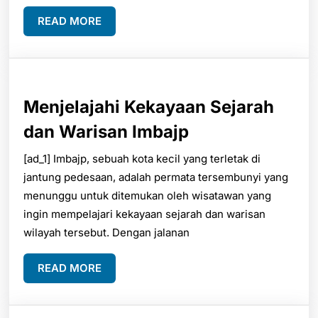
meng
READ
READ MORE
perm
MORE
untu
game
Menjelajahi Kekayaan Sejarah
onlin
Menjelajahi
dan Warisan Imbajp
Kekayaan
[ad_1] Imbajp, sebuah kota kecil yang terletak di
jantung pedesaan, adalah permata tersembunyi yang
Sejarah
menunggu untuk ditemukan oleh wisatawan yang
dan
ingin mempelajari kekayaan sejarah dan warisan
Warisan
wilayah tersebut. Dengan jalanan
Imbajp
READ
READ MORE
MORE