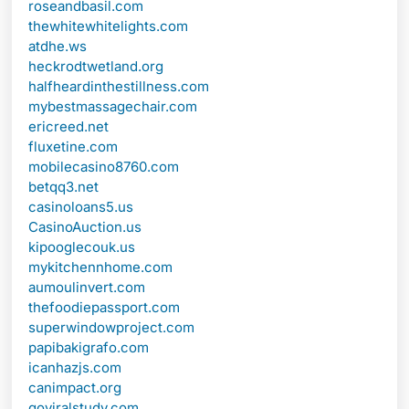
roseandbasil.com
thewhitewhitelights.com
atdhe.ws
heckrodtwetland.org
halfheardinthestillness.com
mybestmassagechair.com
ericreed.net
fluxetine.com
mobilecasino8760.com
betqq3.net
casinoloans5.us
CasinoAuction.us
kipooglecouk.us
mykitchennhome.com
aumoulinvert.com
thefoodiepassport.com
superwindowproject.com
papibakigrafo.com
icanhazjs.com
canimpact.org
goviralstudy.com