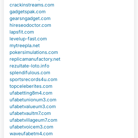
crackinstreams.com
gadgetspak.com
gearsngadget.com
hireseodoctor.com
lapsfit.com
levelup-fast.com
mytreepla.net
pokersimulations.com
replicamanufactory.net
rezultate-loto.info
splendifulous.com
sportsrecords4u.com
topceleberites.com
ufabetting8m4.com
ufabetunionum3.com
ufabetvalueum3.com
ufabetvaultm7.com
ufabetvillageum7.com
ufabetvoicem3.com
waveufabetm4.com