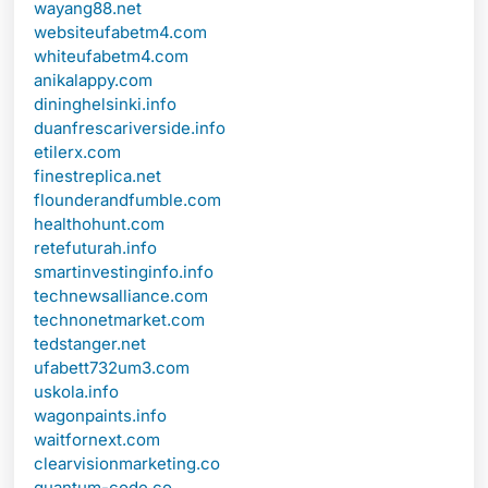
wayang88.net
websiteufabetm4.com
whiteufabetm4.com
anikalappy.com
dininghelsinki.info
duanfrescariverside.info
etilerx.com
finestreplica.net
flounderandfumble.com
healthohunt.com
retefuturah.info
smartinvestinginfo.info
technewsalliance.com
technonetmarket.com
tedstanger.net
ufabett732um3.com
uskola.info
wagonpaints.info
waitfornext.com
clearvisionmarketing.co
quantum-code.co