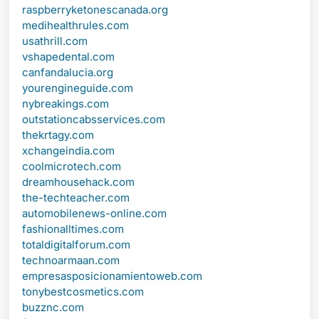
raspberryketonescanada.org
medihealthrules.com
usathrill.com
vshapedental.com
canfandalucia.org
yourengineguide.com
nybreakings.com
outstationcabsservices.com
thekrtagy.com
xchangeindia.com
coolmicrotech.com
dreamhousehack.com
the-techteacher.com
automobilenews-online.com
fashionalltimes.com
totaldigitalforum.com
technoarmaan.com
empresasposicionamientoweb.com
tonybestcosmetics.com
buzznc.com