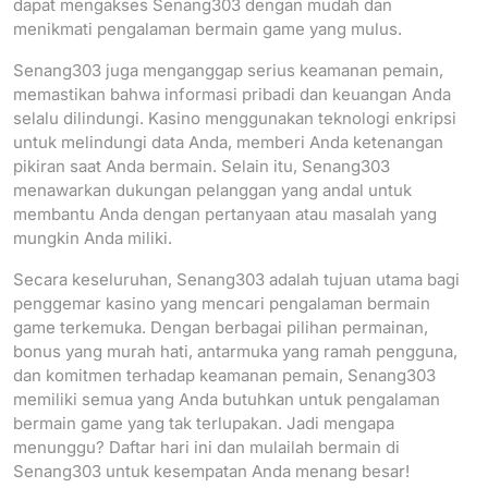
dapat mengakses Senang303 dengan mudah dan
menikmati pengalaman bermain game yang mulus.
Senang303 juga menganggap serius keamanan pemain,
memastikan bahwa informasi pribadi dan keuangan Anda
selalu dilindungi. Kasino menggunakan teknologi enkripsi
untuk melindungi data Anda, memberi Anda ketenangan
pikiran saat Anda bermain. Selain itu, Senang303
menawarkan dukungan pelanggan yang andal untuk
membantu Anda dengan pertanyaan atau masalah yang
mungkin Anda miliki.
Secara keseluruhan, Senang303 adalah tujuan utama bagi
penggemar kasino yang mencari pengalaman bermain
game terkemuka. Dengan berbagai pilihan permainan,
bonus yang murah hati, antarmuka yang ramah pengguna,
dan komitmen terhadap keamanan pemain, Senang303
memiliki semua yang Anda butuhkan untuk pengalaman
bermain game yang tak terlupakan. Jadi mengapa
menunggu? Daftar hari ini dan mulailah bermain di
Senang303 untuk kesempatan Anda menang besar!