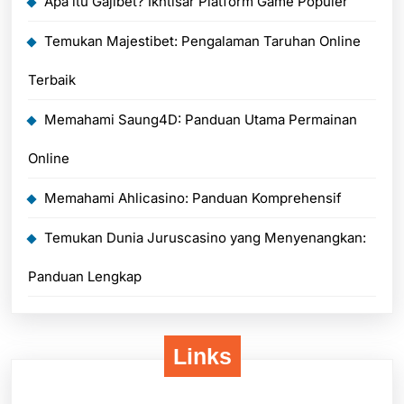
Apa itu Gajibet? Ikhtisar Platform Game Populer
Temukan Majestibet: Pengalaman Taruhan Online
Terbaik
Memahami Saung4D: Panduan Utama Permainan
Online
Memahami Ahlicasino: Panduan Komprehensif
Temukan Dunia Juruscasino yang Menyenangkan:
Panduan Lengkap
Links