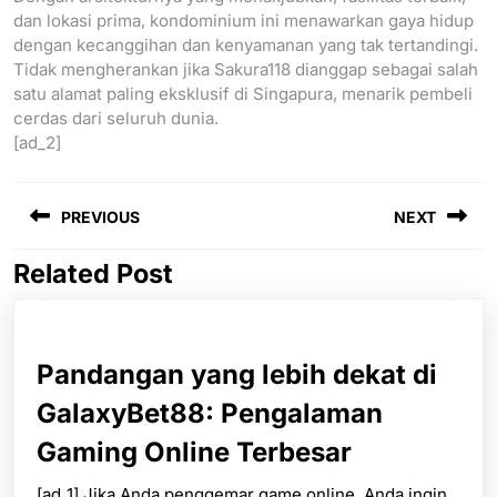
dan lokasi prima, kondominium ini menawarkan gaya hidup
dengan kecanggihan dan kenyamanan yang tak tertandingi.
Tidak mengherankan jika Sakura118 dianggap sebagai salah
satu alamat paling eksklusif di Singapura, menarik pembeli
cerdas dari seluruh dunia.
[ad_2]
Post
PREVIOUS
NEXT
navigation
Related Post
Previous
Next
post:
post:
Pandangan yang lebih dekat di
GalaxyBet88: Pengalaman
Pandanga
Gaming Online Terbesar
yang
[ad_1] Jika Anda penggemar game online, Anda ingin