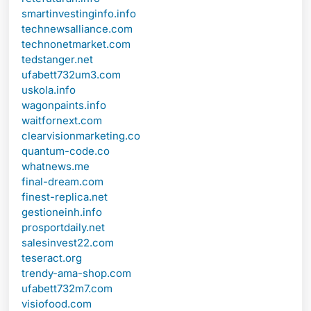
smartinvestinginfo.info
technewsalliance.com
technonetmarket.com
tedstanger.net
ufabett732um3.com
uskola.info
wagonpaints.info
waitfornext.com
clearvisionmarketing.co
quantum-code.co
whatnews.me
final-dream.com
finest-replica.net
gestioneinh.info
prosportdaily.net
salesinvest22.com
teseract.org
trendy-ama-shop.com
ufabett732m7.com
visiofood.com