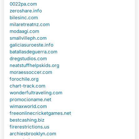
0022pa.com
zeroshare.info
bilesinc.com
milaretreatnz.com
modaagi.com
smallvilleph.com
galiciasuroeste.info
batallasdeguerra.com
dregstudios.com
neatstuffhelpskids.org
moraessoccer.com
forochile.org
chart-track.com
wonderfultraveling.com
promocioname.net
wimaxworld.com
freeonlinecricketgames.net
bestcashing.biz
firerestrictions.us
archiesbrooklyn.com