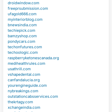
droidwindow.com
freeprsubmission.com
ufagold666.com
myinteriorblog.com
bnewsindia.com
techiepick.com
bamzyshop.com
pondycars.com
techonfutures.com
techoologic.com
raspberryketonescanada.org
medihealthrules.com
usathrill.com
vshapedental.com
canfandalucia.org
yourengineguide.com
nybreakings.com
outstationcabsservices.com
thekrtagy.com
xchangeindia.com