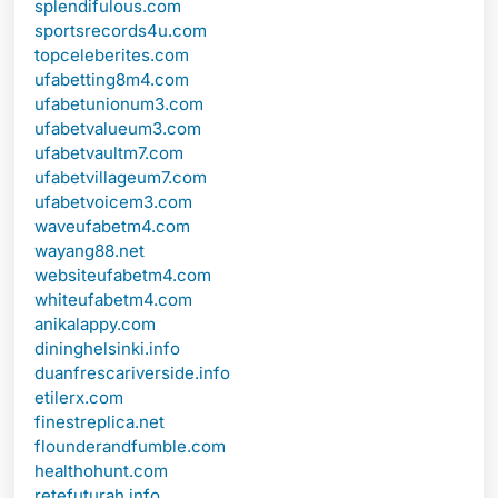
splendifulous.com
sportsrecords4u.com
topceleberites.com
ufabetting8m4.com
ufabetunionum3.com
ufabetvalueum3.com
ufabetvaultm7.com
ufabetvillageum7.com
ufabetvoicem3.com
waveufabetm4.com
wayang88.net
websiteufabetm4.com
whiteufabetm4.com
anikalappy.com
dininghelsinki.info
duanfrescariverside.info
etilerx.com
finestreplica.net
flounderandfumble.com
healthohunt.com
retefuturah.info