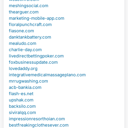
meshingsocial.com
thearguer.com
marketing-mobile-app.com
floralpunchcraft.com
fiasone.com
danktankbattery.com
mealudo.com
charlie-day.com
livedirectbettingpoker.com
foxbusinessupdate.com
lovedaddy.org
integrativemedicalmassageplano.com
mrrugwashing.com
acb-bankia.com
flash-es.net
upshak.com
backsilo.com
siviralqq.com
impressionresorthoian.com
bestfreakingclothesever.com