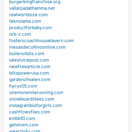
burgerkingfranchise.org
vallarpadathamma.net
realworldsize.com
teknolama.com
productforbaby.com
orb-z.com
fosterscoachhousetavern.com
mesasdecultivoonline.com
boilersnbits.com
latestviralpost.com
newfreearticle.com
blitzpowerusa.com
gardenofeaten.com
hycys05.com
onemoremilerunning.com
snowboardsteez.com
instagrambioforgirls.com
cashflowxfiles.com
kmbb10.com
getxtrem.com
weactinfo.com