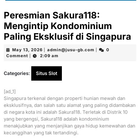
Peresmian Sakura118:
Mengintip Kondominium
Paling Eksklusif di Singapura
May
admin@jusu-
May 13, 2026
admin@jusu-gb.com
0
|
|
13,
gb.com
Comment
2:09 am
|
2026
Categories:
Situs Slot
[ad_1]
Singapura terkenal dengan properti hunian mewah dan
eksklusifnya, dan salah satu alamat yang paling didambakan
di negara kota ini adalah Sakura118. Terletak di Distrik 10
yang bergengsi, Sakura118 adalah kondominium
menakjubkan yang menjanjikan gaya hidup kemewahan dan
kecanggihan yang tak tertandingi.