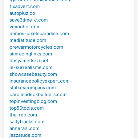
fixadvert.com
autopluz.co
save3time-c.com
vexonhcf.com
demos-pixelsparadise.com
mediatitude.com
prewarmotorcycles.com
simracinglinks.com
dosyamerkezi.net
le-surrealisme.com
showcasebeauty.com
insurancepolicyexpert.com
statkeycompany.com
carolinadeckbuilders.com
topinvestingblog.com
top50tools.com
the-rep.com
saltyfranks.com
annerani.com
jazzatude.com