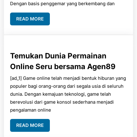
Dengan basis penggemar yang berkembang dan
Look
READ
READ MORE
Inside
MORE
At
The
Rising
Temukan Dunia Permainan
Star
Temu
Online Seru bersama Agen89
Dunia
[ad_1] Game online telah menjadi bentuk hiburan yang
populer bagi orang-orang dari segala usia di seluruh
Perma
dunia. Dengan kemajuan teknologi, game telah
Onlin
berevolusi dari game konsol sederhana menjadi
Seru
pengalaman online
bers
READ
READ MORE
Agen
MORE