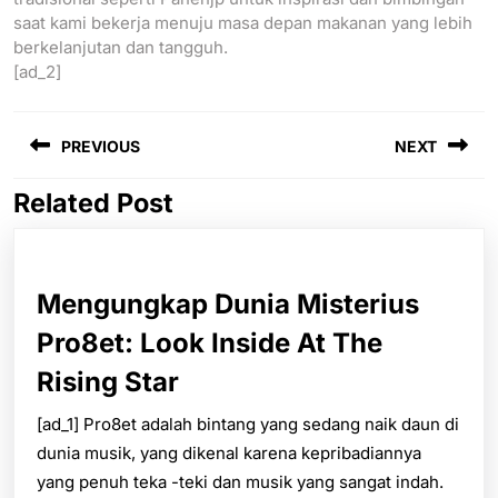
saat kami bekerja menuju masa depan makanan yang lebih
berkelanjutan dan tangguh.
[ad_2]
Post
PREVIOUS
NEXT
navigation
Related Post
Previous
Next
post:
post:
Mengungkap Dunia Misterius
Pro8et: Look Inside At The
Mengungkap
Rising Star
Dunia
[ad_1] Pro8et adalah bintang yang sedang naik daun di
dunia musik, yang dikenal karena kepribadiannya
Misterius
yang penuh teka -teki dan musik yang sangat indah.
Pro8et: