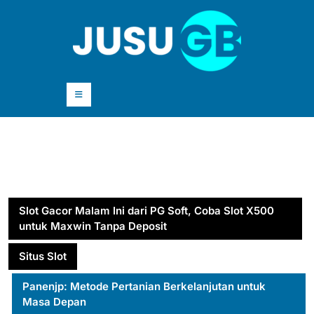
Skip
to
content
Skip
to
content
Open
Button
Slot Gacor Malam Ini dari PG Soft, Coba Slot X500
untuk Maxwin Tanpa Deposit
Situs Slot
Panenjp: Metode Pertanian Berkelanjutan untuk
Masa Depan