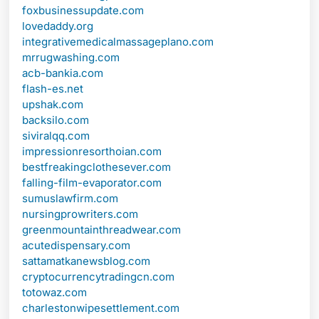
foxbusinessupdate.com
lovedaddy.org
integrativemedicalmassageplano.com
mrrugwashing.com
acb-bankia.com
flash-es.net
upshak.com
backsilo.com
siviralqq.com
impressionresorthoian.com
bestfreakingclothesever.com
falling-film-evaporator.com
sumuslawfirm.com
nursingprowriters.com
greenmountainthreadwear.com
acutedispensary.com
sattamatkanewsblog.com
cryptocurrencytradingcn.com
totowaz.com
charlestonwipesettlement.com