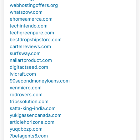
webhostingoffers.org
whatszow.com
ehomeamerca.com
techintendo.com
techgreenpure.com
bestdropshipstore.com
cartelreviews.com
surfsway.com
nailartproduct.com
digitactseed.com
lvlcraft.com
90secondmoneyloans.com
xenmicro.com
rodrovers.com
tripssolution.com
satta-king-india.com
yukigassencanada.com
articlehorizone.com
yuqqbbzp.com
7betagents6.com