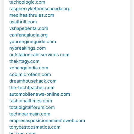
techoologic.com
raspberryketonescanada.org
medihealthrules.com
usathrill.com
vshapedental.com
canfandalucia.org
yourengineguide.com
nybreakings.com
outstationcabsservices.com
thekrtagy.com
xchangeindia.com
coolmicrotech.com
dreamhousehack.com
the-techteacher.com
automobilenews-online.com
fashionalltimes.com
totaldigitalforum.com
technoarmaan.com
empresasposicionamientoweb.com
tonybestcosmetics.com
buzznc.com