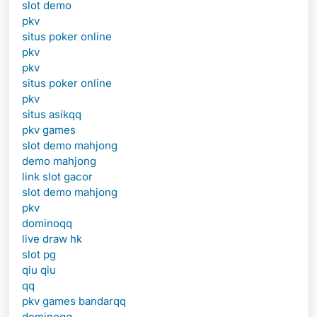
slot demo
pkv
situs poker online
pkv
pkv
situs poker online
pkv
situs asikqq
pkv games
slot demo mahjong
demo mahjong
link slot gacor
slot demo mahjong
pkv
dominoqq
live draw hk
slot pg
qiu qiu
qq
pkv games bandarqq
dominoqq