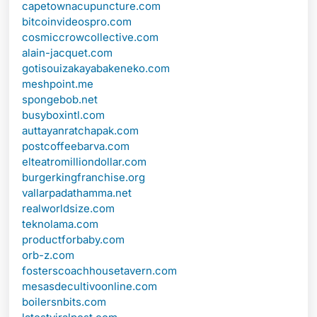
capetownacupuncture.com
bitcoinvideospro.com
cosmiccrowcollective.com
alain-jacquet.com
gotisouizakayabakeneko.com
meshpoint.me
spongebob.net
busyboxintl.com
auttayanratchapak.com
postcoffeebarva.com
elteatromilliondollar.com
burgerkingfranchise.org
vallarpadathamma.net
realworldsize.com
teknolama.com
productforbaby.com
orb-z.com
fosterscoachhousetavern.com
mesasdecultivoonline.com
boilersnbits.com