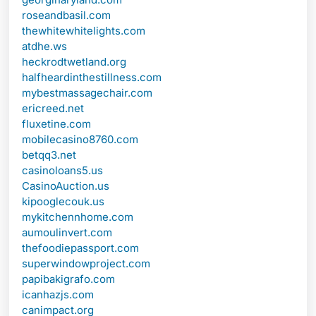
roseandbasil.com
thewhitewhitelights.com
atdhe.ws
heckrodtwetland.org
halfheardinthestillness.com
mybestmassagechair.com
ericreed.net
fluxetine.com
mobilecasino8760.com
betqq3.net
casinoloans5.us
CasinoAuction.us
kipooglecouk.us
mykitchennhome.com
aumoulinvert.com
thefoodiepassport.com
superwindowproject.com
papibakigrafo.com
icanhazjs.com
canimpact.org