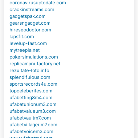
coronavirusuptodate.com
crackinstreams.com
gadgetspak.com
gearsngadget.com
hireseodoctor.com
lapsfit.com
levelup-fast.com
mytreepla.net
pokersimulations.com
replicamanufactory.net
rezultate-loto.info
splendifulous.com
sportsrecords4u.com
topceleberites.com
ufabetting8m4.com
ufabetunionum3.com
ufabetvalueum3.com
ufabetvaultm7.com
ufabetvillageum7.com
ufabetvoicem3.com