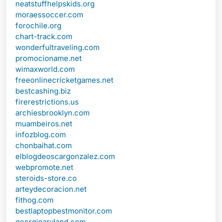
neatstuffhelpskids.org
moraessoccer.com
forochile.org
chart-track.com
wonderfultraveling.com
promocioname.net
wimaxworld.com
freeonlinecricketgames.net
bestcashing.biz
firerestrictions.us
archiesbrooklyn.com
muambeiros.net
infozblog.com
chonbaihat.com
elblogdeoscargonzalez.com
webpromote.net
steroids-store.co
arteydecoracion.net
fithog.com
bestlaptopbestmonitor.com
georginaryland.com