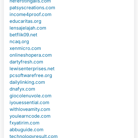
nefertitingalls.com
patsyscreations.com
income4proof.com
educaritas.org
lensajelajah.com
betflik09.net
ncaq.org
xenmicro.com
onlineshopera.com
dartyfresh.com
lewisenterprises.net
pcsoftwarefree.org
dailylinking.com
dnafyx.com
giocolenuvole.com
iyouessential.com
withloveamity.com
youlearncode.com
fxyatirim.com
abbuguide.com
technologyresult.com