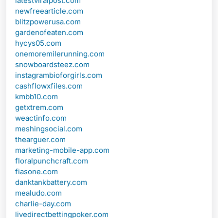
latestviralpost.com
newfreearticle.com
blitzpowerusa.com
gardenofeaten.com
hycys05.com
onemoremilerunning.com
snowboardsteez.com
instagrambioforgirls.com
cashflowxfiles.com
kmbb10.com
getxtrem.com
weactinfo.com
meshingsocial.com
thearguer.com
marketing-mobile-app.com
floralpunchcraft.com
fiasone.com
danktankbattery.com
mealudo.com
charlie-day.com
livedirectbettingpoker.com