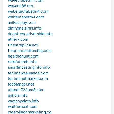
waveufabetm4.com
wayang88.net
websiteufabetm4.com
whiteufabetm4.com
anikalappy.com
dininghelsinki.info
duanfrescariverside.info
etilerx.com
finestreplica.net
flounderandfumble.com
healthohunt.com
retefuturah.info
smartinvestinginfo.info
technewsalliance.com
technonetmarket.com
tedstanger.net
ufabett732um3.com
uskola.info
wagonpaints.info
waitfornext.com
clearvisionmarketing.co