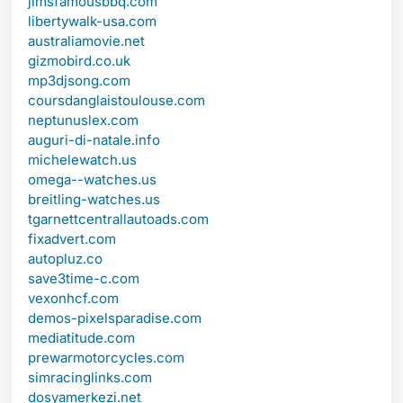
jimsfamousbbq.com
libertywalk-usa.com
australiamovie.net
gizmobird.co.uk
mp3djsong.com
coursdanglaistoulouse.com
neptunuslex.com
auguri-di-natale.info
michelewatch.us
omega--watches.us
breitling-watches.us
tgarnettcentrallautoads.com
fixadvert.com
autopluz.co
save3time-c.com
vexonhcf.com
demos-pixelsparadise.com
mediatitude.com
prewarmotorcycles.com
simracinglinks.com
dosyamerkezi.net