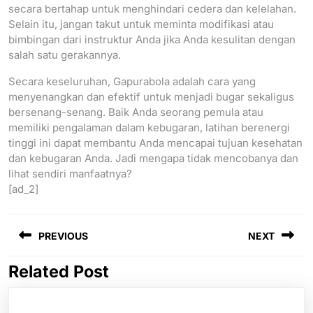
secara bertahap untuk menghindari cedera dan kelelahan.
Selain itu, jangan takut untuk meminta modifikasi atau
bimbingan dari instruktur Anda jika Anda kesulitan dengan
salah satu gerakannya.
Secara keseluruhan, Gapurabola adalah cara yang
menyenangkan dan efektif untuk menjadi bugar sekaligus
bersenang-senang. Baik Anda seorang pemula atau
memiliki pengalaman dalam kebugaran, latihan berenergi
tinggi ini dapat membantu Anda mencapai tujuan kesehatan
dan kebugaran Anda. Jadi mengapa tidak mencobanya dan
lihat sendiri manfaatnya?
[ad_2]
Post
PREVIOUS
NEXT
navigation
Related Post
Previous
Next
post:
post: