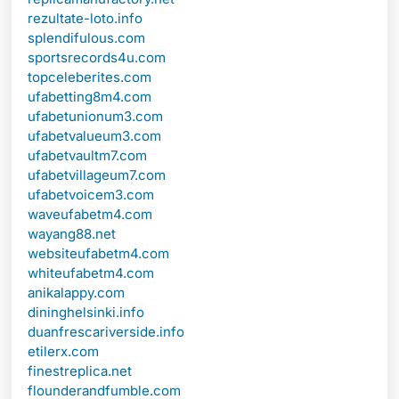
rezultate-loto.info
splendifulous.com
sportsrecords4u.com
topceleberites.com
ufabetting8m4.com
ufabetunionum3.com
ufabetvalueum3.com
ufabetvaultm7.com
ufabetvillageum7.com
ufabetvoicem3.com
waveufabetm4.com
wayang88.net
websiteufabetm4.com
whiteufabetm4.com
anikalappy.com
dininghelsinki.info
duanfrescariverside.info
etilerx.com
finestreplica.net
flounderandfumble.com