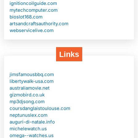
ignitioncoilguide.com
mytechcomputer.com
bioslot168.com
artsandcraftsauthority.com
webservicelive.com
Links
jimsfamousbbq.com
libertywalk-usa.com
australiamovie.net
gizmobird.co.uk
mp3djsong.com
coursdanglaistoulouse.com
neptunuslex.com
auguri-di-natale.info
michelewatch.us
omega--watches.us