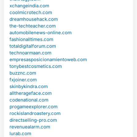
xchangeindia.com
coolmicrotech.com
dreamhousehack.com
the-techteacher.com
automobilenews-online.com
fashionalltimes.com
totaldigitalforum.com
technoarmaan.com
empresasposicionamientoweb.com
tonybestcosmetics.com
buzznc.com
fxjoiner.com
skinbykindra.com
alltherageface.com
codenational.com
progameexplorer.com
rockislandroastery.com
directselling-pro.com
revenuealarm.com
lurab.com