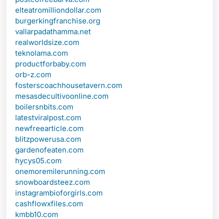
elteatromilliondollar.com
burgerkingfranchise.org
vallarpadathamma.net
realworldsize.com
teknolama.com
productforbaby.com
orb-z.com
fosterscoachhousetavern.com
mesasdecultivoonline.com
boilersnbits.com
latestviralpost.com
newfreearticle.com
blitzpowerusa.com
gardenofeaten.com
hycys05.com
onemoremilerunning.com
snowboardsteez.com
instagrambioforgirls.com
cashflowxfiles.com
kmbb10.com