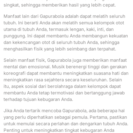
singkat, sehingga memberikan hasil yang lebih cepat.
Manfaat lain dari Gapurabola adalah dapat melatih seluruh
tubuh. Ini berarti Anda akan melatih semua kelompok otot
utama di tubuh Anda, termasuk lengan, kaki, inti, dan
punggung. Ini dapat membantu Anda membangun kekuatan
dan kekencangan otot di seluruh tubuh Anda, sehingga
menghasilkan fisik yang lebih seimbang dan terpahat.
Selain manfaat fisik, Gapurabola juga memberikan manfaat
mental dan emosional. Musik berenergi tinggi dan gerakan
koreografi dapat membantu meningkatkan suasana hati dan
meningkatkan rasa sejahtera secara keseluruhan. Selain
itu, aspek sosial dari berolahraga dalam kelompok dapat
membantu Anda tetap termotivasi dan bertanggung jawab
terhadap tujuan kebugaran Anda.
Jika Anda tertarik mencoba Gapurabola, ada beberapa hal
yang perlu diperhatikan sebagai pemula. Pertama, pastikan
untuk memulai secara perlahan dan dengarkan tubuh Anda.
Penting untuk meningkatkan tingkat kebugaran Anda