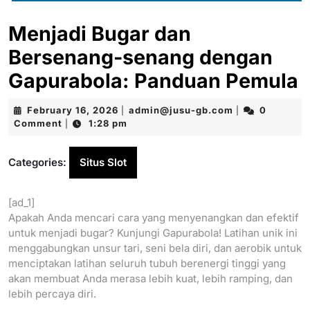
Menjadi Bugar dan
Bersenang-senang dengan
Gapurabola: Panduan Pemula
February
admin@jusu-
February 16, 2026
admin@jusu-gb.com
0
|
|
16,
gb.com
Comment
1:28 pm
|
2026
Categories:
Situs Slot
[ad_1]
Apakah Anda mencari cara yang menyenangkan dan efektif
untuk menjadi bugar? Kunjungi Gapurabola! Latihan unik ini
menggabungkan unsur tari, seni bela diri, dan aerobik untuk
menciptakan latihan seluruh tubuh berenergi tinggi yang
akan membuat Anda merasa lebih kuat, lebih ramping, dan
lebih percaya diri.