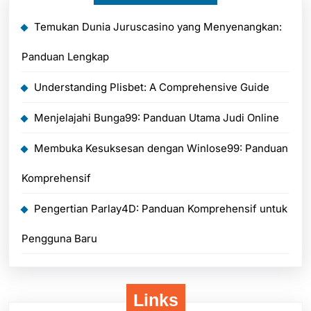
Temukan Dunia Juruscasino yang Menyenangkan:
Panduan Lengkap
Understanding Plisbet: A Comprehensive Guide
Menjelajahi Bunga99: Panduan Utama Judi Online
Membuka Kesuksesan dengan Winlose99: Panduan
Komprehensif
Pengertian Parlay4D: Panduan Komprehensif untuk
Pengguna Baru
Links