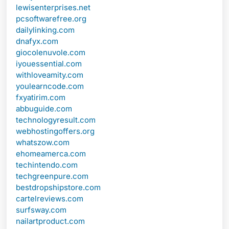
lewisenterprises.net
pcsoftwarefree.org
dailylinking.com
dnafyx.com
giocolenuvole.com
iyouessential.com
withloveamity.com
youlearncode.com
fxyatirim.com
abbuguide.com
technologyresult.com
webhostingoffers.org
whatszow.com
ehomeamerca.com
techintendo.com
techgreenpure.com
bestdropshipstore.com
cartelreviews.com
surfsway.com
nailartproduct.com