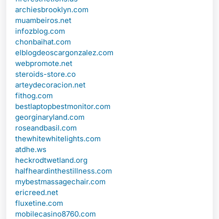
archiesbrooklyn.com
muambeiros.net
infozblog.com
chonbaihat.com
elblogdeoscargonzalez.com
webpromote.net
steroids-store.co
arteydecoracion.net
fithog.com
bestlaptopbestmonitor.com
georginaryland.com
roseandbasil.com
thewhitewhitelights.com
atdhe.ws
heckrodtwetland.org
halfheardinthestillness.com
mybestmassagechair.com
ericreed.net
fluxetine.com
mobilecasino8760.com