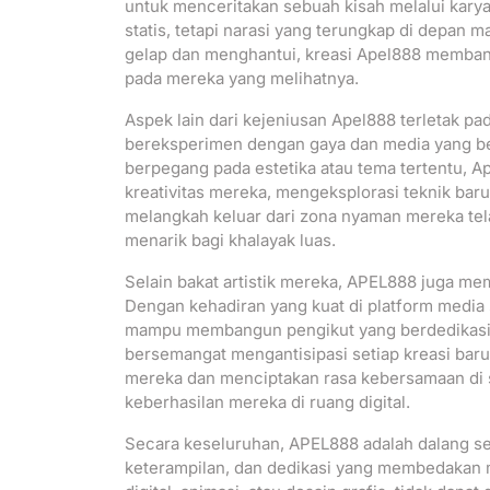
untuk menceritakan sebuah kisah melalui kary
statis, tetapi narasi yang terungkap di depan m
gelap dan menghantui, kreasi Apel888 memban
pada mereka yang melihatnya.
Aspek lain dari kejeniusan Apel888 terletak 
bereksperimen dengan gaya dan media yang b
berpegang pada estetika atau tema tertentu, 
kreativitas mereka, mengeksplorasi teknik bar
melangkah keluar dari zona nyaman mereka te
menarik bagi khalayak luas.
Selain bakat artistik mereka, APEL888 juga me
Dengan kehadiran yang kuat di platform media s
mampu membangun pengikut yang berdedikasi
bersemangat mengantisipasi setiap kreasi bar
mereka dan menciptakan rasa kebersamaan di s
keberhasilan mereka di ruang digital.
Secara keseluruhan, APEL888 adalah dalang seja
keterampilan, dan dedikasi yang membedakan 