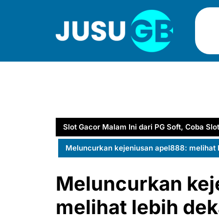
Skip
to
content
Skip
to
content
Slot Gacor Malam Ini dari PG Soft, Coba S
Meluncurkan kejeniusan apel888: melihat l
Meluncurkan kej
melihat lebih dek