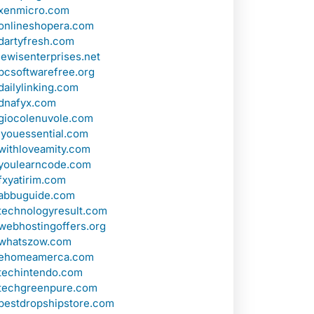
xenmicro.com
onlineshopera.com
dartyfresh.com
lewisenterprises.net
pcsoftwarefree.org
dailylinking.com
dnafyx.com
giocolenuvole.com
iyouessential.com
withloveamity.com
youlearncode.com
fxyatirim.com
abbuguide.com
technologyresult.com
webhostingoffers.org
whatszow.com
ehomeamerca.com
techintendo.com
techgreenpure.com
bestdropshipstore.com