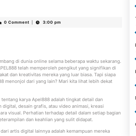
in@jusu-
0 Comment
3:00 pm
|
com
mbang di dunia online selama beberapa waktu sekarang.
APEL888 telah memperoleh pengikut yang signifikan di
kat dan kreativitas mereka yang luar biasa. Tapi siapa
 menonjol dari yang lain? Mari kita lihat lebih dekat
 tentang karya Apel888 adalah tingkat detail dan
digital, desain grafis, atau video animasi, kreasi
 visual. Perhatian terhadap detail dalam setiap bagian
eterampilan dan keahlian yang sulit didapat.
ri artis digital lainnya adalah kemampuan mereka