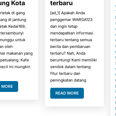
Menjelajahi
Dapatkan
ung Kota
terbaru
Penawaran
Inside
erletak di gang
[ad_1] Apakah Anda
ang di jantung
Unik
penggemar WARGA123
Scoop
letak Kedai169,
dan ingin tetap
Kedai169:
pada
 tersembunyi
mendapatkan informasi
Permata
pembaruan
nunggu untuk
terbaru tentang semua
an oleh
berita dan pembaruan
Tersembunyi
WARGA123
ar makanan yang
terbaru? Nah, Anda
di
terbaru
rpetualang. Kafe
beruntung! Kami memiliki
Jantung
kecil ini mungkin
sendok dalam tentang
fitur terbaru dan
Kota
peningkatan datang
READ
D MORE
MORE
READ
READ MORE
MORE