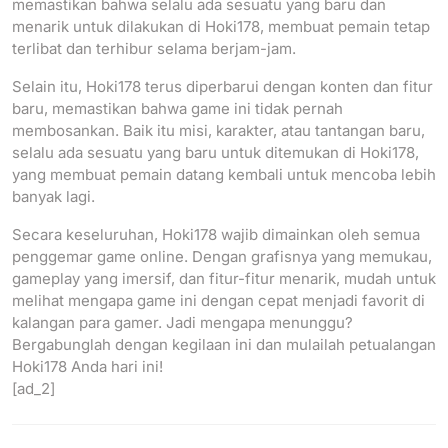
memastikan bahwa selalu ada sesuatu yang baru dan
menarik untuk dilakukan di Hoki178, membuat pemain tetap
terlibat dan terhibur selama berjam-jam.
Selain itu, Hoki178 terus diperbarui dengan konten dan fitur
baru, memastikan bahwa game ini tidak pernah
membosankan. Baik itu misi, karakter, atau tantangan baru,
selalu ada sesuatu yang baru untuk ditemukan di Hoki178,
yang membuat pemain datang kembali untuk mencoba lebih
banyak lagi.
Secara keseluruhan, Hoki178 wajib dimainkan oleh semua
penggemar game online. Dengan grafisnya yang memukau,
gameplay yang imersif, dan fitur-fitur menarik, mudah untuk
melihat mengapa game ini dengan cepat menjadi favorit di
kalangan para gamer. Jadi mengapa menunggu?
Bergabunglah dengan kegilaan ini dan mulailah petualangan
Hoki178 Anda hari ini!
[ad_2]
Post