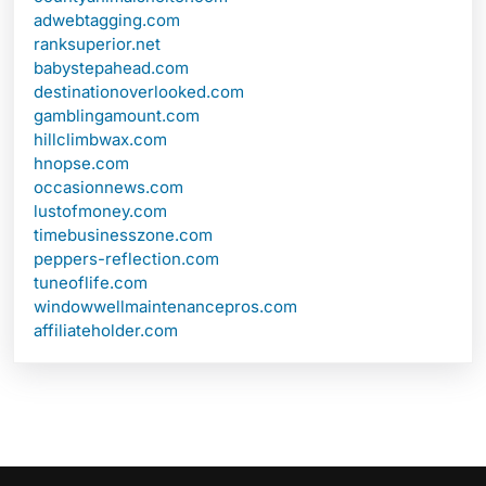
adwebtagging.com
ranksuperior.net
babystepahead.com
destinationoverlooked.com
gamblingamount.com
hillclimbwax.com
hnopse.com
occasionnews.com
lustofmoney.com
timebusinesszone.com
peppers-reflection.com
tuneoflife.com
windowwellmaintenancepros.com
affiliateholder.com