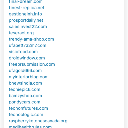
final-dream.com
finest-replica.net
gestioneinh.info
prosportdaily.net
salesinvest22.com
teseract.org
trendy-ama-shop.com
ufabett732m7.com
visiofood.com
droidwindow.com
freeprsubmission.com
ufagold666.com
myinteriorblog.com
bnewsindia.com
techiepick.com
bamzyshop.com
pondycars.com
techonfutures.com
techoologic.com
raspberryketonescanada.org
medihealthrules.com