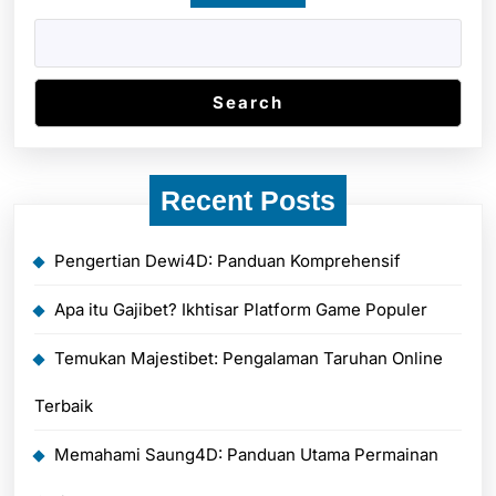
Search
Recent Posts
Pengertian Dewi4D: Panduan Komprehensif
Apa itu Gajibet? Ikhtisar Platform Game Populer
Temukan Majestibet: Pengalaman Taruhan Online
Terbaik
Memahami Saung4D: Panduan Utama Permainan