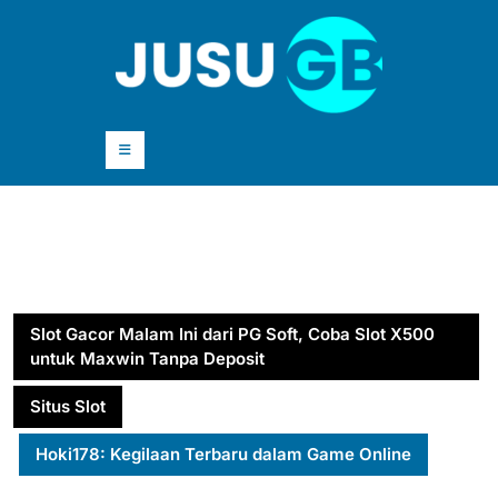
Skip
to
content
Skip
to
content
Open
Button
Slot Gacor Malam Ini dari PG Soft, Coba Slot X500
untuk Maxwin Tanpa Deposit
Situs Slot
Hoki178: Kegilaan Terbaru dalam Game Online