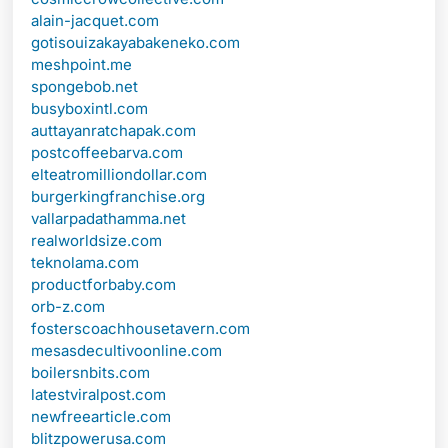
alain-jacquet.com
gotisouizakayabakeneko.com
meshpoint.me
spongebob.net
busyboxintl.com
auttayanratchapak.com
postcoffeebarva.com
elteatromilliondollar.com
burgerkingfranchise.org
vallarpadathamma.net
realworldsize.com
teknolama.com
productforbaby.com
orb-z.com
fosterscoachhousetavern.com
mesasdecultivoonline.com
boilersnbits.com
latestviralpost.com
newfreearticle.com
blitzpowerusa.com