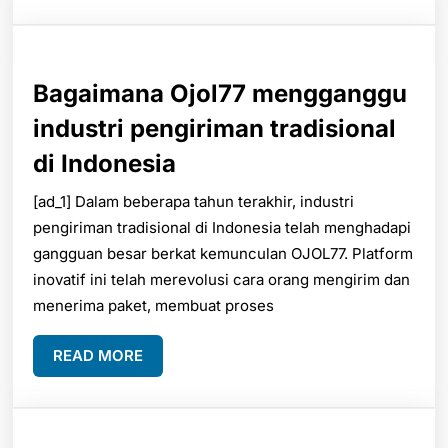
Bar88:
Tempat
masuk
Bagaimana Ojol77 mengganggu
Anda
industri pengiriman tradisional
untuk
Bagaimana
di Indonesia
malam
Ojol77
[ad_1] Dalam beberapa tahun terakhir, industri
yang
pengiriman tradisional di Indonesia telah menghadapi
mengganggu
gangguan besar berkat kemunculan OJOL77. Platform
menyenangkan
industri
inovatif ini telah merevolusi cara orang mengirim dan
pengiriman
menerima paket, membuat proses
tradisional
READ
READ MORE
di
MORE
Indonesia