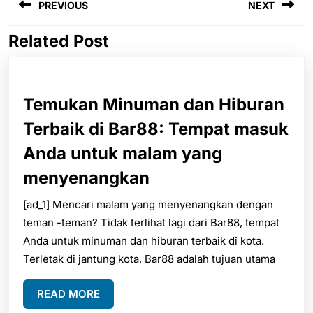
PREVIOUS
NEXT
navigation
Related Post
Previous
Next
post:
post:
Temukan Minuman dan Hiburan
Terbaik di Bar88: Tempat masuk
Anda untuk malam yang
Temukan
menyenangkan
Minuman
[ad_1] Mencari malam yang menyenangkan dengan
teman -teman? Tidak terlihat lagi dari Bar88, tempat
dan
Anda untuk minuman dan hiburan terbaik di kota.
Hiburan
Terletak di jantung kota, Bar88 adalah tujuan utama
Terbaik
READ
READ MORE
di
MORE