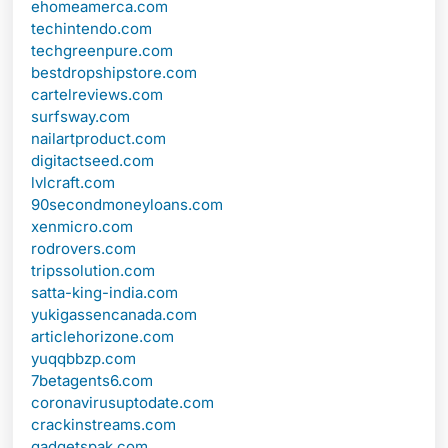
ehomeamerca.com
techintendo.com
techgreenpure.com
bestdropshipstore.com
cartelreviews.com
surfsway.com
nailartproduct.com
digitactseed.com
lvlcraft.com
90secondmoneyloans.com
xenmicro.com
rodrovers.com
tripssolution.com
satta-king-india.com
yukigassencanada.com
articlehorizone.com
yuqqbbzp.com
7betagents6.com
coronavirusuptodate.com
crackinstreams.com
gadgetspak.com