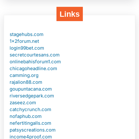
Links
stagehubs.com
1x2forum.net
login99bet.com
secretcourtesans.com
onlinebahisforum1.com
chicagoheadline.com
camming.org
rajalion88.com
goupuntacana.com
riversedgepark.com
zaseez.com
catchycrunch.com
nofaphub.com
nefertitingalls.com
patsyscreations.com
income4proof.com