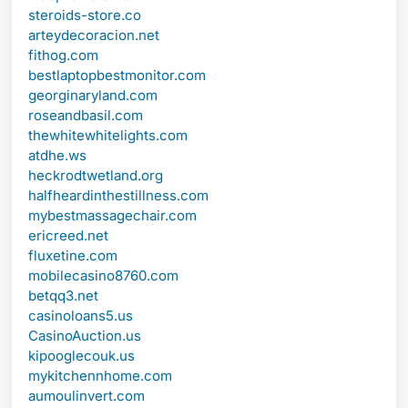
steroids-store.co
arteydecoracion.net
fithog.com
bestlaptopbestmonitor.com
georginaryland.com
roseandbasil.com
thewhitewhitelights.com
atdhe.ws
heckrodtwetland.org
halfheardinthestillness.com
mybestmassagechair.com
ericreed.net
fluxetine.com
mobilecasino8760.com
betqq3.net
casinoloans5.us
CasinoAuction.us
kipooglecouk.us
mykitchennhome.com
aumoulinvert.com