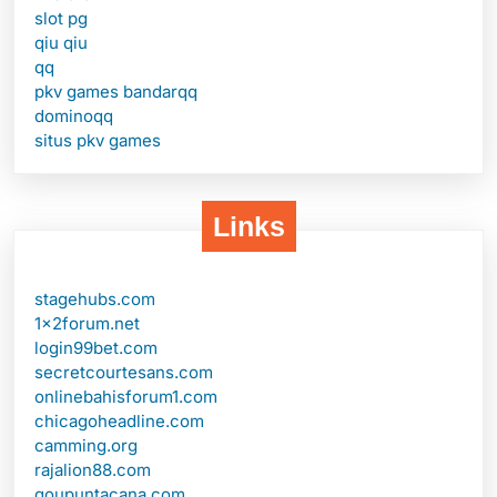
slot pg
qiu qiu
qq
pkv games bandarqq
dominoqq
situs pkv games
Links
stagehubs.com
1x2forum.net
login99bet.com
secretcourtesans.com
onlinebahisforum1.com
chicagoheadline.com
camming.org
rajalion88.com
goupuntacana.com