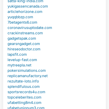
satta-king-india.com
yukigassencanada.com
articlehorizone.com
yuqqbbzp.com
7betagents6.com
coronavirusuptodate.com
crackinstreams.com
gadgetspak.com
gearsngadget.com
hireseodoctor.com
lapsfit.com
levelup-fast.com
mytreepla.net
pokersimulations.com
replicamanufactory.net
rezultate-loto.info
splendifulous.com
sportsrecords4u.com
topceleberites.com
ufabetting8m4.com
ufabetunionum3.com