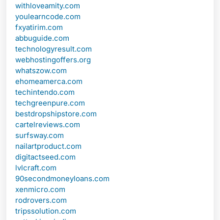
withloveamity.com
youlearncode.com
fxyatirim.com
abbuguide.com
technologyresult.com
webhostingoffers.org
whatszow.com
ehomeamerca.com
techintendo.com
techgreenpure.com
bestdropshipstore.com
cartelreviews.com
surfsway.com
nailartproduct.com
digitactseed.com
lvlcraft.com
90secondmoneyloans.com
xenmicro.com
rodrovers.com
tripssolution.com