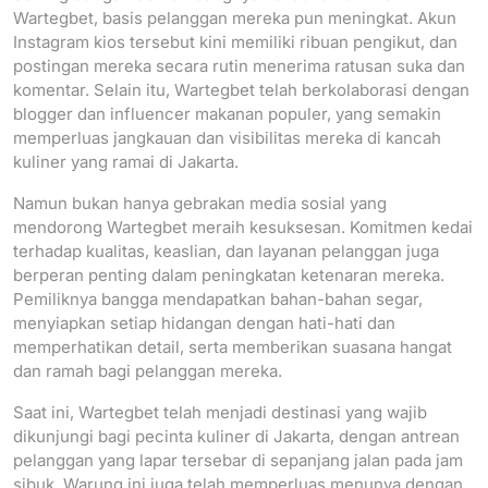
Wartegbet, basis pelanggan mereka pun meningkat. Akun
Instagram kios tersebut kini memiliki ribuan pengikut, dan
postingan mereka secara rutin menerima ratusan suka dan
komentar. Selain itu, Wartegbet telah berkolaborasi dengan
blogger dan influencer makanan populer, yang semakin
memperluas jangkauan dan visibilitas mereka di kancah
kuliner yang ramai di Jakarta.
Namun bukan hanya gebrakan media sosial yang
mendorong Wartegbet meraih kesuksesan. Komitmen kedai
terhadap kualitas, keaslian, dan layanan pelanggan juga
berperan penting dalam peningkatan ketenaran mereka.
Pemiliknya bangga mendapatkan bahan-bahan segar,
menyiapkan setiap hidangan dengan hati-hati dan
memperhatikan detail, serta memberikan suasana hangat
dan ramah bagi pelanggan mereka.
Saat ini, Wartegbet telah menjadi destinasi yang wajib
dikunjungi bagi pecinta kuliner di Jakarta, dengan antrean
pelanggan yang lapar tersebar di sepanjang jalan pada jam
sibuk. Warung ini juga telah memperluas menunya dengan