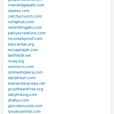
riversedgepark.com
zaseez.com
catchycrunch.com
nofaphub.com
nefertitingalls.com
patsyscreations.com
income4proof.com
educaritas.org
lensajelajah.com
betflik09.net
ncaq.org
xenmicro.com
onlineshopera.com
dartyfresh.com
lewisenterprises.net
pcsoftwarefree.org
dailylinking.com
dnafyx.com
giocolenuvole.com
iyouessential.com