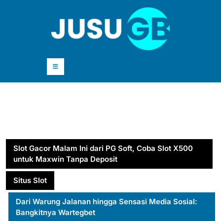
Skip
to
content
Skip
to
content
Open
Button
Slot Gacor Malam Ini dari PG Soft, Coba Slot X500
untuk Maxwin Tanpa Deposit
Situs Slot
Dari Warung Jalanan hingga Sensasi Media Sosial:
Bangkitnya Wartegbet