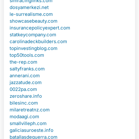
simracinglinks.com
dosyamerkezi.net
le-surrealisme.com
showcasebeauty.com
insurancepolicyexpert.com
statkeycompany.com
carolinadeckbuilders.com
topinvestingblog.com
top50tools.com
the-rep.com
saltyfranks.com
annerani.com
jazzatude.com
0022pa.com
zeroshare.info
bilesinc.com
milaretreatnz.com
modaagi.com
smallvilleph.com
galiciasuroeste.info
batallasdeguerra.com