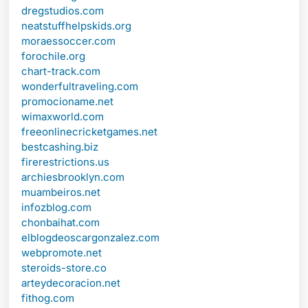
dregstudios.com
neatstuffhelpskids.org
moraessoccer.com
forochile.org
chart-track.com
wonderfultraveling.com
promocioname.net
wimaxworld.com
freeonlinecricketgames.net
bestcashing.biz
firerestrictions.us
archiesbrooklyn.com
muambeiros.net
infozblog.com
chonbaihat.com
elblogdeoscargonzalez.com
webpromote.net
steroids-store.co
arteydecoracion.net
fithog.com