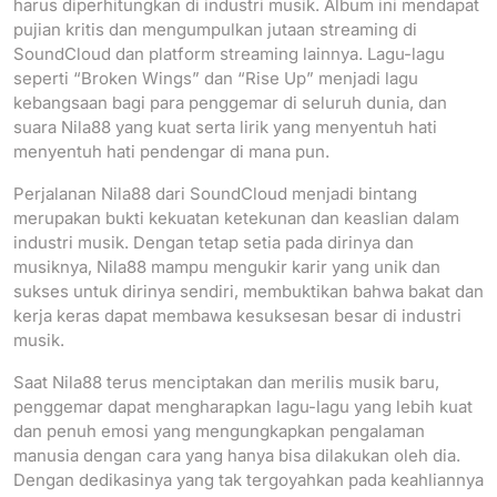
harus diperhitungkan di industri musik. Album ini mendapat
pujian kritis dan mengumpulkan jutaan streaming di
SoundCloud dan platform streaming lainnya. Lagu-lagu
seperti “Broken Wings” dan “Rise Up” menjadi lagu
kebangsaan bagi para penggemar di seluruh dunia, dan
suara Nila88 yang kuat serta lirik yang menyentuh hati
menyentuh hati pendengar di mana pun.
Perjalanan Nila88 dari SoundCloud menjadi bintang
merupakan bukti kekuatan ketekunan dan keaslian dalam
industri musik. Dengan tetap setia pada dirinya dan
musiknya, Nila88 mampu mengukir karir yang unik dan
sukses untuk dirinya sendiri, membuktikan bahwa bakat dan
kerja keras dapat membawa kesuksesan besar di industri
musik.
Saat Nila88 terus menciptakan dan merilis musik baru,
penggemar dapat mengharapkan lagu-lagu yang lebih kuat
dan penuh emosi yang mengungkapkan pengalaman
manusia dengan cara yang hanya bisa dilakukan oleh dia.
Dengan dedikasinya yang tak tergoyahkan pada keahliannya