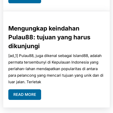
MORE
untuk
Masa
Depan
Mengungkap keindahan
Pulau88: tujuan yang harus
Mengungkap
dikunjungi
keindahan
[ad_1] Pulau88, juga dikenal sebagai Island88, adalah
permata tersembunyi di Kepulauan Indonesia yang
Pulau88:
perlahan-lahan mendapatkan popularitas di antara
tujuan
para pelancong yang mencari tujuan yang unik dan di
yang
luar jalan. Terletak
harus
READ
READ MORE
dikunjungi
MORE