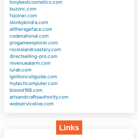
tonybestcosmetics.com
buzznc.com
fxjoiner.com
skinbykindra.com
alltherageface.com
codenational.com
progameexplorer.com
rockislandroastery.com
directselling-pro.com
revenuealarm.com
lurab.com
ignitioncoilguide.com
mytechcomputer.com
bioslot168.com
artsandcraftsauthority.com
webservicelive.com
Links