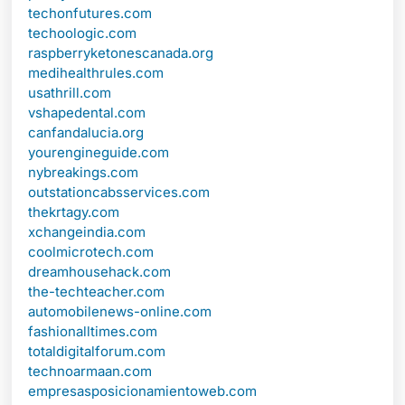
techonfutures.com
techoologic.com
raspberryketonescanada.org
medihealthrules.com
usathrill.com
vshapedental.com
canfandalucia.org
yourengineguide.com
nybreakings.com
outstationcabsservices.com
thekrtagy.com
xchangeindia.com
coolmicrotech.com
dreamhousehack.com
the-techteacher.com
automobilenews-online.com
fashionalltimes.com
totaldigitalforum.com
technoarmaan.com
empresasposicionamientoweb.com