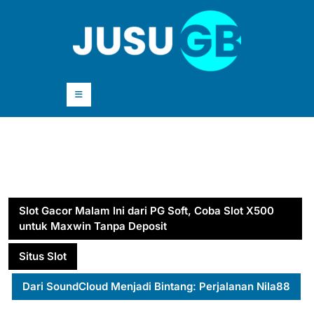
Skip
to
content
Skip
to
content
Open
Button
Slot Gacor Malam Ini dari PG Soft, Coba Slot X500
untuk Maxwin Tanpa Deposit
Situs Slot
Dari SoundCloud Menjadi Bintang: Perjalanan Nila88