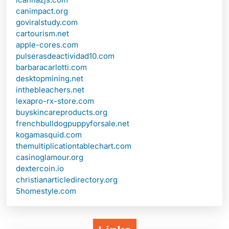
canimpact.org
goviralstudy.com
cartourism.net
apple-cores.com
pulserasdeactividad10.com
barbaracarlotti.com
desktopmining.net
inthebleachers.net
lexapro-rx-store.com
buyskincareproducts.org
frenchbulldogpuppyforsale.net
kogamasquid.com
themultiplicationtablechart.com
casinoglamour.org
dextercoin.io
christianarticledirectory.org
5homestyle.com