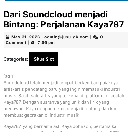
Dari Soundcloud menjadi
Bintang: Perjalanan Kaya787
May
admin@jusu-
May 31, 2026
admin@jusu-gb.com
0
|
|
31,
gb.com
Comment
7:56 pm
|
2026
Categories:
Situs Slot
[ad_1]
Soundcloud telah menjadi tempat berkembang biaknya
artis-artis pendatang baru yang ingin memasuki industri
musik. Salah satu artis yang terkenal di platform ini adalah
Kaya787. Dengan suaranya yang unik dan lirik yang
menawan, Kaya dengan cepat menjadi bintang dan kini
membuat gebrakan di industri musik.
Kaya787, yang bernama asli Kaya Johnson, pertama kali