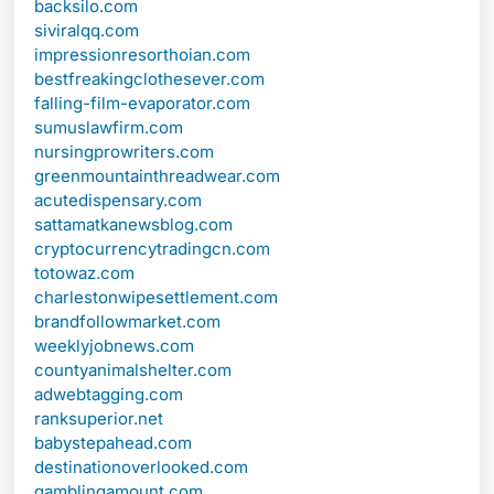
backsilo.com
siviralqq.com
impressionresorthoian.com
bestfreakingclothesever.com
falling-film-evaporator.com
sumuslawfirm.com
nursingprowriters.com
greenmountainthreadwear.com
acutedispensary.com
sattamatkanewsblog.com
cryptocurrencytradingcn.com
totowaz.com
charlestonwipesettlement.com
brandfollowmarket.com
weeklyjobnews.com
countyanimalshelter.com
adwebtagging.com
ranksuperior.net
babystepahead.com
destinationoverlooked.com
gamblingamount.com