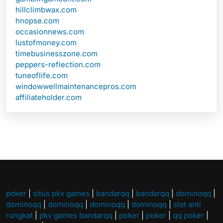
hillclimbwax.com
hnopse.com
occasionnews.com
lustofmoney.com
timebusinesszone.com
peppers-reflection.com
tuneoflife.com
windowwellmaintenancepros.com
affiliateholder.com
poker
|
situs pkv games
|
bandarqq
|
bandarqq
|
dominoqq
|
dominoqq
|
dominoqq
|
dominoqq
|
dominoqq
|
slot anti
rungkat
|
pkv games bandarqq
|
poker
|
poker
|
qq poker
|