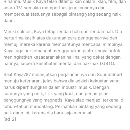
Rihanna. Musik Kaya telah ditampilkan dalam iklan, film, dan
acara TV, semakin memperluas jangkauannya dan
memperkuat statusnya sebagai bintang yang sedang naik
daun.
Meski sukses, Kaya tetap rendah hati dan rendah hati. Dia
berterima kasih atas dukungan para penggemarnya dan
memuji mereka karena membantunya mencapai mimpinya.
Kaya juga bersemangat menggunakan platformnya untuk
meningkatkan kesadaran akan hal-hal yang dekat dengan
hatinya, seperti kesehatan mental dan hak-hak LGBTQ.
Saat Kaya787 melanjutkan perjalanannya dari Soundcloud
menuju ketenaran, jelas bahwa dia adalah kekuatan yang
harus diperhitungkan dalam industri musik. Dengan
suaranya yang unik, lirik yang kuat, dan penampilan
panggungnya yang magnetis, Kaya siap menjadi terkenal di
tahun-tahun mendatang. Perhatikan bintang yang sedang
naik daun ini, karena dia baru saja memulai.
[ad_2]