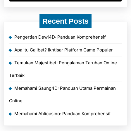
Recent Posts
Pengertian Dewi4D: Panduan Komprehensif
Apa itu Gajibet? Ikhtisar Platform Game Populer
Temukan Majestibet: Pengalaman Taruhan Online
Terbaik
Memahami Saung4D: Panduan Utama Permainan
Online
Memahami Ahlicasino: Panduan Komprehensif