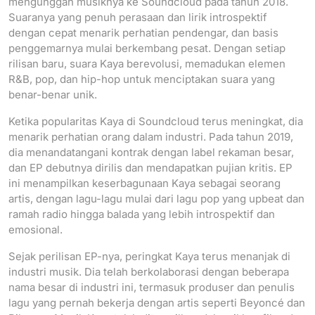
mengunggah musiknya ke Soundcloud pada tahun 2018.
Suaranya yang penuh perasaan dan lirik introspektif
dengan cepat menarik perhatian pendengar, dan basis
penggemarnya mulai berkembang pesat. Dengan setiap
rilisan baru, suara Kaya berevolusi, memadukan elemen
R&B, pop, dan hip-hop untuk menciptakan suara yang
benar-benar unik.
Ketika popularitas Kaya di Soundcloud terus meningkat, dia
menarik perhatian orang dalam industri. Pada tahun 2019,
dia menandatangani kontrak dengan label rekaman besar,
dan EP debutnya dirilis dan mendapatkan pujian kritis. EP
ini menampilkan keserbagunaan Kaya sebagai seorang
artis, dengan lagu-lagu mulai dari lagu pop yang upbeat dan
ramah radio hingga balada yang lebih introspektif dan
emosional.
Sejak perilisan EP-nya, peringkat Kaya terus menanjak di
industri musik. Dia telah berkolaborasi dengan beberapa
nama besar di industri ini, termasuk produser dan penulis
lagu yang pernah bekerja dengan artis seperti Beyoncé dan