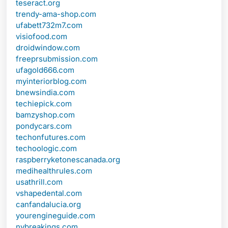
teseract.org
trendy-ama-shop.com
ufabett732m7.com
visiofood.com
droidwindow.com
freeprsubmission.com
ufagold666.com
myinteriorblog.com
bnewsindia.com
techiepick.com
bamzyshop.com
pondycars.com
techonfutures.com
techoologic.com
raspberryketonescanada.org
medihealthrules.com
usathrill.com
vshapedental.com
canfandalucia.org
yourengineguide.com
nybreakings.com