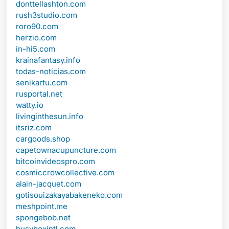
donttellashton.com
rush3studio.com
roro90.com
herzio.com
in-hi5.com
krainafantasy.info
todas-noticias.com
senikartu.com
rusportal.net
watty.io
livinginthesun.info
itsriz.com
cargoods.shop
capetownacupuncture.com
bitcoinvideospro.com
cosmiccrowcollective.com
alain-jacquet.com
gotisouizakayabakeneko.com
meshpoint.me
spongebob.net
busyboxintl.com