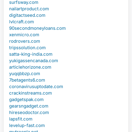
surfsway.com
nailartproduct.com
digitactseed.com
lvlcraft.com
90secondmoneyloans.com
xenmicro.com
rodrovers.com
tripssolution.com
satta-king-india.com
yukigassencanada.com
articlehorizone.com
yuqqbbzp.com
7betagents6.com
coronavirusuptodate.com
crackinstreams.com
gadgetspak.com
gearsngadget.com
hireseodoctor.com
lapsfit.com
levelup-fast.com
mytreepla.net