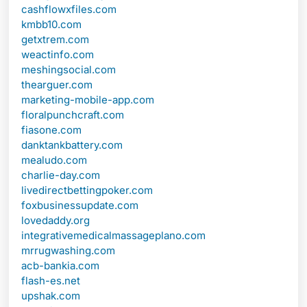
cashflowxfiles.com
kmbb10.com
getxtrem.com
weactinfo.com
meshingsocial.com
thearguer.com
marketing-mobile-app.com
floralpunchcraft.com
fiasone.com
danktankbattery.com
mealudo.com
charlie-day.com
livedirectbettingpoker.com
foxbusinessupdate.com
lovedaddy.org
integrativemedicalmassageplano.com
mrrugwashing.com
acb-bankia.com
flash-es.net
upshak.com