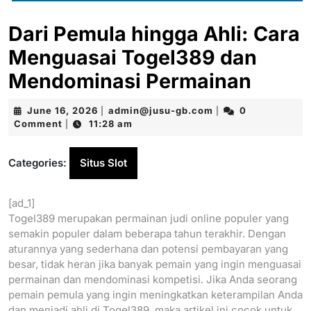
Dari Pemula hingga Ahli: Cara
Menguasai Togel389 dan
Mendominasi Permainan
June
admin@jusu-
June 16, 2026
admin@jusu-gb.com
0
|
|
16,
gb.com
Comment
11:28 am
|
2026
Categories:
Situs Slot
[ad_1]
Togel389 merupakan permainan judi online populer yang
semakin populer dalam beberapa tahun terakhir. Dengan
aturannya yang sederhana dan potensi pembayaran yang
besar, tidak heran jika banyak pemain yang ingin menguasai
permainan dan mendominasi kompetisi. Jika Anda seorang
pemain pemula yang ingin meningkatkan keterampilan Anda
dan menjadi ahli di Togel389, maka artikel ini cocok untuk