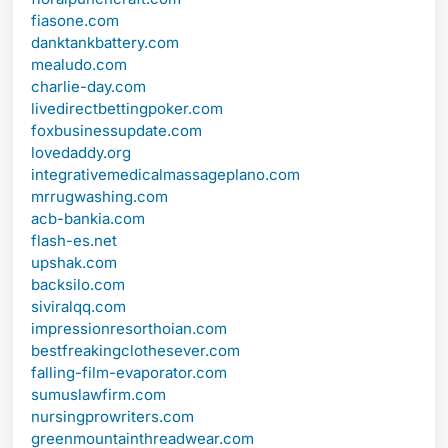
fiasone.com
danktankbattery.com
mealudo.com
charlie-day.com
livedirectbettingpoker.com
foxbusinessupdate.com
lovedaddy.org
integrativemedicalmassageplano.com
mrrugwashing.com
acb-bankia.com
flash-es.net
upshak.com
backsilo.com
siviralqq.com
impressionresorthoian.com
bestfreakingclothesever.com
falling-film-evaporator.com
sumuslawfirm.com
nursingprowriters.com
greenmountainthreadwear.com