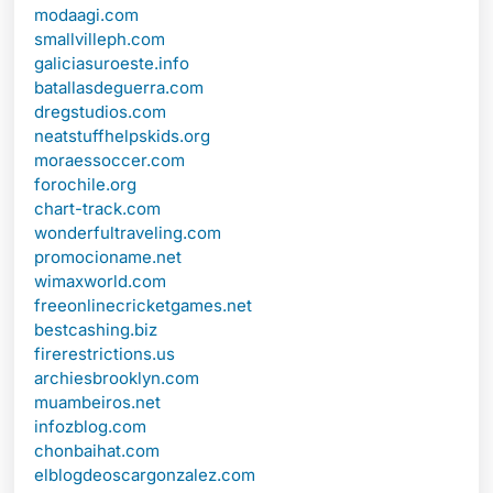
modaagi.com
smallvilleph.com
galiciasuroeste.info
batallasdeguerra.com
dregstudios.com
neatstuffhelpskids.org
moraessoccer.com
forochile.org
chart-track.com
wonderfultraveling.com
promocioname.net
wimaxworld.com
freeonlinecricketgames.net
bestcashing.biz
firerestrictions.us
archiesbrooklyn.com
muambeiros.net
infozblog.com
chonbaihat.com
elblogdeoscargonzalez.com