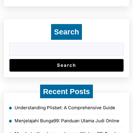
Search
Search
Recent Posts
Understanding Plisbet: A Comprehensive Guide
Menjelajahi Bunga99: Panduan Utama Judi Online