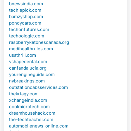
bnewsindia.com
techiepick.com
bamzyshop.com
pondycars.com
techonfutures.com
techoologic.com
raspberryketonescanada.org
medihealthrules.com
usathrill.com
vshapedental.com
canfandalucia.org
yourengineguide.com
nybreakings.com
outstationcabsservices.com
thekrtagy.com
xchangeindia.com
coolmicrotech.com
dreamhousehack.com
the-techteacher.com
automobilenews-online.com