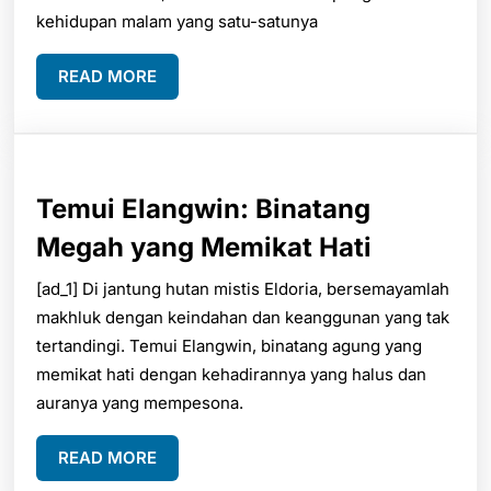
Apa
kehidupan malam yang satu-satunya
yang
READ
READ MORE
Perlu
MORE
Anda
Ketahui
Temui Elangwin: Binatang
Temui
Megah yang Memikat Hati
Elangwin
[ad_1] Di jantung hutan mistis Eldoria, bersemayamlah
makhluk dengan keindahan dan keanggunan yang tak
Binatang
tertandingi. Temui Elangwin, binatang agung yang
Megah
memikat hati dengan kehadirannya yang halus dan
yang
auranya yang mempesona.
Memikat
READ
READ MORE
Hati
MORE