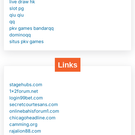
live draw hk
slot pg
qiu qiu
qq
pkv games bandarqq
dominoqq
situs pkv games
Links
stagehubs.com
1x2forum.net
login99bet.com
secretcourtesans.com
onlinebahisforum1.com
chicagoheadline.com
camming.org
rajalion88.com