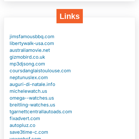
Links
jimsfamousbbq.com
libertywalk-usa.com
australiamovie.net
gizmobird.co.uk
mp3djsong.com
coursdanglaistoulouse.com
neptunuslex.com
auguri-di-natale.info
michelewatch.us
omega--watches.us
breitling-watches.us
tgarnettcentrallautoads.com
fixadvert.com
autopluz.co
save3time-c.com
vexonhcf.com