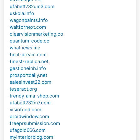
ufabett732um3.com
uskola.info
wagonpaints.info
waitfornext.com
clearvisionmarketing.co
quantum-code.co
whatnews.me
final-dream.com
finest-replica.net
gestioneinh.info
prosportdaily.net
salesinvest22.com
teseract.org
trendy-ama-shop.com
ufabett732m7.com
visiofood.com
droidwindow.com
freeprsubmission.com
ufagold666.com
myinteriorblog.com