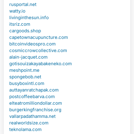
rusportal.net
watty.io
livinginthesun.info
itsriz.com
cargoods.shop
capetownacupuncture.com
bitcoinvideospro.com
cosmiccrowcollective.com
alain-jacquet.com
gotisouizakayabakeneko.com
meshpoint.me
spongebob.net
busyboxintl.com
auttayanratchapak.com
postcoffeebarva.com
elteatromilliondollar.com
burgerkingfranchise.org
vallarpadathamma.net
realworldsize.com
teknolama.com