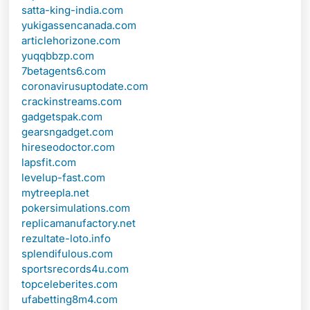
satta-king-india.com
yukigassencanada.com
articlehorizone.com
yuqqbbzp.com
7betagents6.com
coronavirusuptodate.com
crackinstreams.com
gadgetspak.com
gearsngadget.com
hireseodoctor.com
lapsfit.com
levelup-fast.com
mytreepla.net
pokersimulations.com
replicamanufactory.net
rezultate-loto.info
splendifulous.com
sportsrecords4u.com
topceleberites.com
ufabetting8m4.com