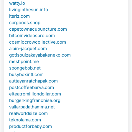
watty.io
livinginthesun.info
itsriz.com
cargoods.shop
capetownacupuncture.com
bitcoinvideospro.com
cosmiccrowcollective.com
alain-jacquet.com
gotisouizakayabakeneko.com
meshpoint.me
spongebob.net
busyboxintl.com
auttayanratchapak.com
postcoffeebarva.com
elteatromilliondollar.com
burgerkingfranchise.org
vallarpadathamma.net
realworldsize.com
teknolama.com
productforbaby.com