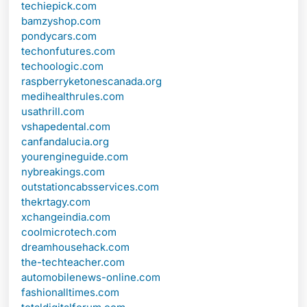
techiepick.com
bamzyshop.com
pondycars.com
techonfutures.com
techoologic.com
raspberryketonescanada.org
medihealthrules.com
usathrill.com
vshapedental.com
canfandalucia.org
yourengineguide.com
nybreakings.com
outstationcabsservices.com
thekrtagy.com
xchangeindia.com
coolmicrotech.com
dreamhousehack.com
the-techteacher.com
automobilenews-online.com
fashionalltimes.com