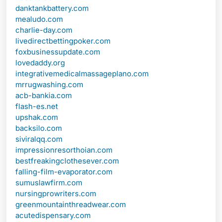
danktankbattery.com
mealudo.com
charlie-day.com
livedirectbettingpoker.com
foxbusinessupdate.com
lovedaddy.org
integrativemedicalmassageplano.com
mrrugwashing.com
acb-bankia.com
flash-es.net
upshak.com
backsilo.com
siviralqq.com
impressionresorthoian.com
bestfreakingclothesever.com
falling-film-evaporator.com
sumuslawfirm.com
nursingprowriters.com
greenmountainthreadwear.com
acutedispensary.com