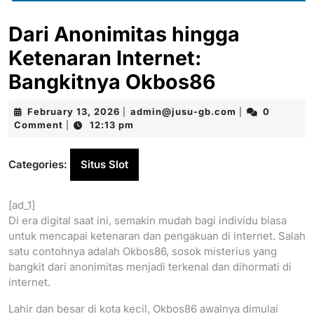
Dari Anonimitas hingga
Ketenaran Internet:
Bangkitnya Okbos86
February
admin@jusu-
February 13, 2026
admin@jusu-gb.com
0
|
|
13,
gb.com
Comment
12:13 pm
|
2026
Categories:
Situs Slot
[ad_1]
Di era digital saat ini, semakin mudah bagi individu biasa
untuk mencapai ketenaran dan pengakuan di internet. Salah
satu contohnya adalah Okbos86, sosok misterius yang
bangkit dari anonimitas menjadi terkenal dan dihormati di
internet.
Lahir dan besar di kota kecil, Okbos86 awalnya dimulai