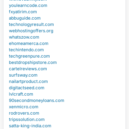
youlearncode.com
fxyatirim.com
abbuguide.com
technologyresult.com
webhostingoffers.org
whatszow.com
ehomeamerca.com
techintendo.com
techgreenpure.com
bestdropshipstore.com
cartelreviews.com
surfsway.com
nailartproduct.com
digitactseed.com
lvlcraft.com
90secondmoneyloans.com
xenmicro.com
rodrovers.com
tripssolution.com
satta-king-india.com