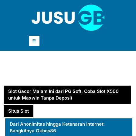
Skip
to
content
Skip
to
content
Open
Button
Slot Gacor Malam Ini dari PG Soft, Coba Slot X500
untuk Maxwin Tanpa Deposit
Situs Slot
Dari Anonimitas hingga Ketenaran Internet:
Bangkitnya Okbos86