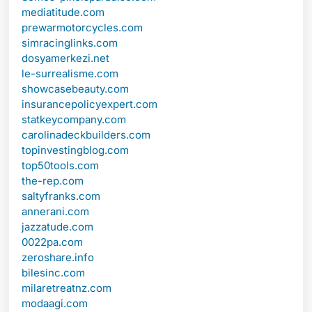
mediatitude.com
prewarmotorcycles.com
simracinglinks.com
dosyamerkezi.net
le-surrealisme.com
showcasebeauty.com
insurancepolicyexpert.com
statkeycompany.com
carolinadeckbuilders.com
topinvestingblog.com
top50tools.com
the-rep.com
saltyfranks.com
annerani.com
jazzatude.com
0022pa.com
zeroshare.info
bilesinc.com
milaretreatnz.com
modaagi.com