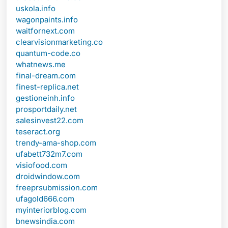
uskola.info
wagonpaints.info
waitfornext.com
clearvisionmarketing.co
quantum-code.co
whatnews.me
final-dream.com
finest-replica.net
gestioneinh.info
prosportdaily.net
salesinvest22.com
teseract.org
trendy-ama-shop.com
ufabett732m7.com
visiofood.com
droidwindow.com
freeprsubmission.com
ufagold666.com
myinteriorblog.com
bnewsindia.com