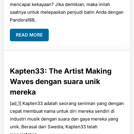
mencapai kekayaan? Jika demikian, maka inilah
Anda
saatnya untuk melepaskan penjudi batin Anda dengan
dengan
Pandora188,
pandora188
READ
READ MORE
MORE
Kapten33: The Artist Making
Waves dengan suara unik
Kapten33:
mereka
The
[ad_1] Kapten33 adalah seorang seniman yang dengan
cepat membuat nama untuk diri mereka sendiri di
Artist
industri musik dengan suara dan gaya mereka yang
Making
unik. Berasal dari Swedia, Kapten33 telah
Waves