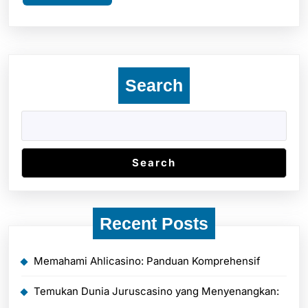
MORE
Search
Search
Recent Posts
Memahami Ahlicasino: Panduan Komprehensif
Temukan Dunia Juruscasino yang Menyenangkan: