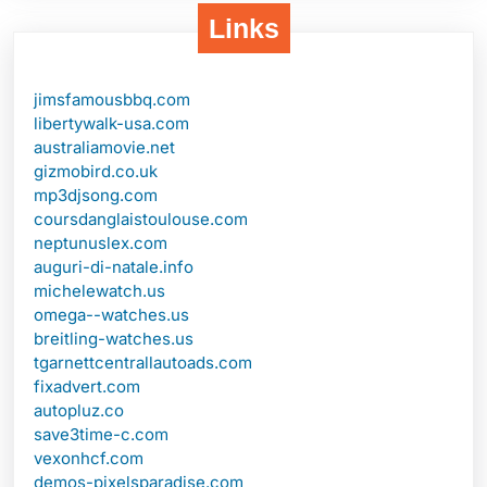
Links
jimsfamousbbq.com
libertywalk-usa.com
australiamovie.net
gizmobird.co.uk
mp3djsong.com
coursdanglaistoulouse.com
neptunuslex.com
auguri-di-natale.info
michelewatch.us
omega--watches.us
breitling-watches.us
tgarnettcentrallautoads.com
fixadvert.com
autopluz.co
save3time-c.com
vexonhcf.com
demos-pixelsparadise.com