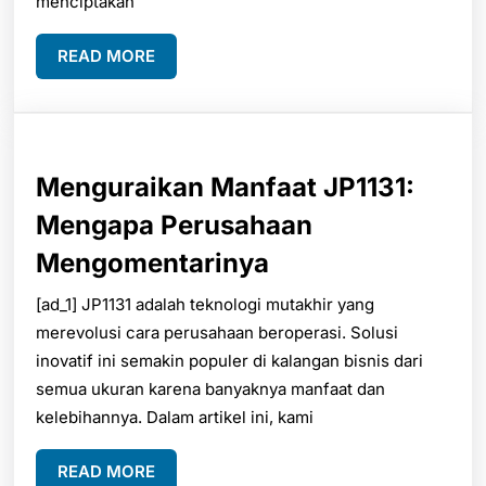
menciptakan
dengan
READ
READ MORE
suara
MORE
unik
mereka
Menguraikan Manfaat JP1131:
Mengapa Perusahaan
Menguraikan
Mengomentarinya
Manfaat
[ad_1] JP1131 adalah teknologi mutakhir yang
merevolusi cara perusahaan beroperasi. Solusi
JP1131:
inovatif ini semakin populer di kalangan bisnis dari
Mengapa
semua ukuran karena banyaknya manfaat dan
Perusahaan
kelebihannya. Dalam artikel ini, kami
Mengomentariny
READ
READ MORE