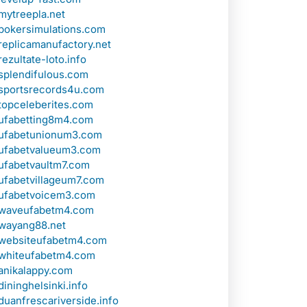
mytreepla.net
pokersimulations.com
replicamanufactory.net
rezultate-loto.info
splendifulous.com
sportsrecords4u.com
topceleberites.com
ufabetting8m4.com
ufabetunionum3.com
ufabetvalueum3.com
ufabetvaultm7.com
ufabetvillageum7.com
ufabetvoicem3.com
waveufabetm4.com
wayang88.net
websiteufabetm4.com
whiteufabetm4.com
anikalappy.com
dininghelsinki.info
duanfrescariverside.info