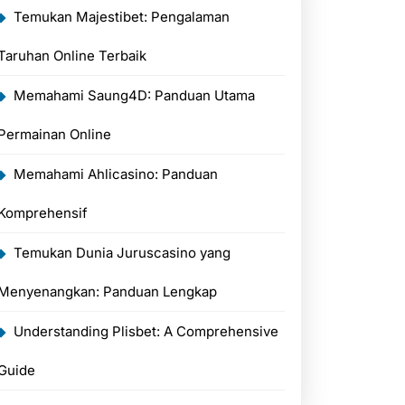
Temukan Majestibet: Pengalaman
Taruhan Online Terbaik
Memahami Saung4D: Panduan Utama
Permainan Online
Memahami Ahlicasino: Panduan
Komprehensif
Temukan Dunia Juruscasino yang
Menyenangkan: Panduan Lengkap
Understanding Plisbet: A Comprehensive
Guide