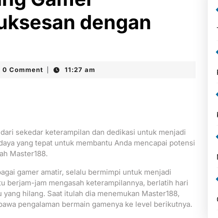
uksesan dengan
n@jusu-
0 Comment
11:27 am
|
om
 dari sekedar keterampilan dan dedikasi untuk menjadi
r daya yang tepat untuk membantu Anda mencapai potensi
lah Master188.
agai gamer amatir, selalu bermimpi untuk menjadi
tu berjam-jam mengasah keterampilannya, berlatih hari
u yang hilang. Saat itulah dia menemukan Master188,
bawa pengalaman bermain gamenya ke level berikutnya.