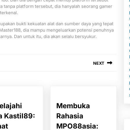
tanpa platform tersebut, dia hanyalah seorang gamer
terkenal.
rupakan bukti kekuatan alat dan sumber daya yang tepat
 Master188, dia mampu mengeluarkan potensi penuhnya
rnya. Dan untuk itu, dia akan selalu bersyukur.
NEXT
Next
post:
elajahi
Membuka
a Kastil89:
Rahasia
hat
MPO88asia: