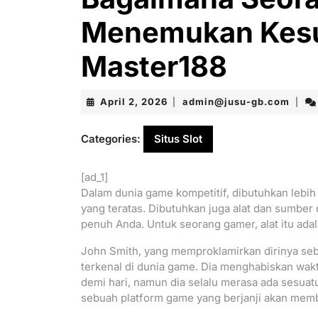
Menemukan Kes
Master188
April
admi
April 2, 2026
admin@jusu-gb.com
|
|
2,
gb.c
2026
Categories:
Situs Slot
[ad_1]
Dalam dunia game kompetitif, dibutuhkan lebih
yang teratas. Dibutuhkan juga alat dan sumbe
penuh Anda. Untuk seorang gamer, alat itu ada
John Smith, yang memproklamirkan dirinya seb
terkenal di dunia game. Dia menghabiskan wak
demi hari, namun dia selalu merasa ada sesuat
sebuah platform game yang berjanji akan mem