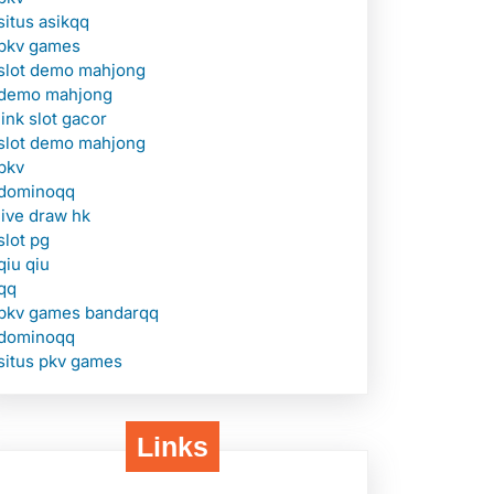
situs asikqq
pkv games
slot demo mahjong
demo mahjong
link slot gacor
slot demo mahjong
pkv
dominoqq
live draw hk
slot pg
qiu qiu
qq
pkv games bandarqq
dominoqq
situs pkv games
Links