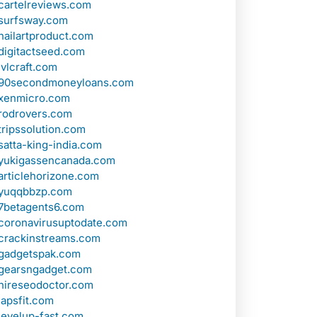
cartelreviews.com
surfsway.com
nailartproduct.com
digitactseed.com
lvlcraft.com
90secondmoneyloans.com
xenmicro.com
rodrovers.com
tripssolution.com
satta-king-india.com
yukigassencanada.com
articlehorizone.com
yuqqbbzp.com
7betagents6.com
coronavirusuptodate.com
crackinstreams.com
gadgetspak.com
gearsngadget.com
hireseodoctor.com
lapsfit.com
levelup-fast.com