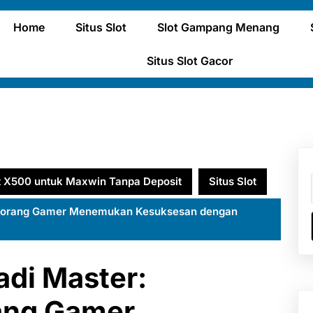
Home
Situs Slot
Slot Gampang Menang
Situs Slot Gacor
lot X500 untuk Maxwin Tanpa Deposit
Situs Slot
 Seorang Gamer Menemukan Kesuksesan dengan
adi Master:
ang Gamer