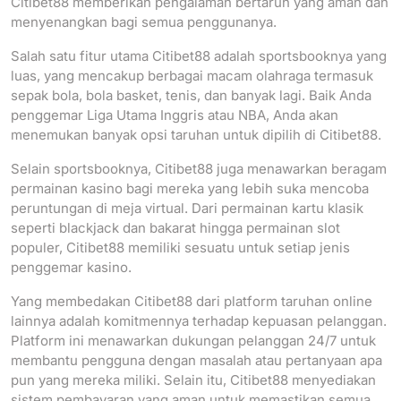
Citibet88 memberikan pengalaman bertaruh yang aman dan
menyenangkan bagi semua penggunanya.
Salah satu fitur utama Citibet88 adalah sportsbooknya yang
luas, yang mencakup berbagai macam olahraga termasuk
sepak bola, bola basket, tenis, dan banyak lagi. Baik Anda
penggemar Liga Utama Inggris atau NBA, Anda akan
menemukan banyak opsi taruhan untuk dipilih di Citibet88.
Selain sportsbooknya, Citibet88 juga menawarkan beragam
permainan kasino bagi mereka yang lebih suka mencoba
peruntungan di meja virtual. Dari permainan kartu klasik
seperti blackjack dan bakarat hingga permainan slot
populer, Citibet88 memiliki sesuatu untuk setiap jenis
penggemar kasino.
Yang membedakan Citibet88 dari platform taruhan online
lainnya adalah komitmennya terhadap kepuasan pelanggan.
Platform ini menawarkan dukungan pelanggan 24/7 untuk
membantu pengguna dengan masalah atau pertanyaan apa
pun yang mereka miliki. Selain itu, Citibet88 menyediakan
sistem pembayaran yang aman untuk memastikan semua