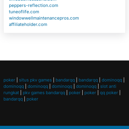
peppers-reflection.com
tuneoflife.com
windowwellmaintenancepros.com
affiliateholder.com
poker
|
situs pkv games
|
bandarqq
|
bandarqq
|
dominoqq
|
dominoqq
|
dominoqq
|
dominoqq
|
dominoqq
|
slot anti
rungkat
|
pkv games bandarqq
|
poker
|
poker
|
qq poker
|
bandarqq
|
poker