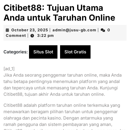
Citibet88: Tujuan Utama
Anda untuk Taruhan Online
October
admin@jusu-
October 23, 2025
admin@jusu-gb.com
0
|
|
23,
gb.com
Comment
3:22 pm
|
2025
Categories:
Situs Slot
Slot Gratis
[ad_1]
Jika Anda seorang penggemar taruhan online, maka Anda
tahu betapa pentingnya menemukan platform yang andal
dan tepercaya untuk memasang taruhan Anda. Kunjungi
Citibet88, tujuan akhir Anda untuk taruhan online.
Citibet88 adalah platform taruhan online terkemuka yang
menawarkan beragam pilihan taruhan untuk penggemar
olahraga dan pecinta kasino. Dengan antarmuka yang
ramah pengguna dan sistem pembayaran yang aman,