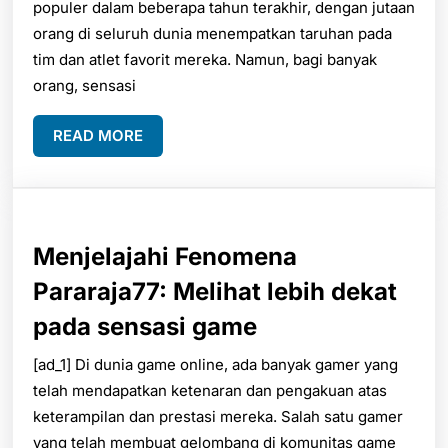
populer dalam beberapa tahun terakhir, dengan jutaan
Kegembiraan
orang di seluruh dunia menempatkan taruhan pada
Taruhan
tim dan atlet favorit mereka. Namun, bagi banyak
Olahraga
orang, sensasi
dengan
READ
READ MORE
Liga188
MORE
Menjelajahi Fenomena
Pararaja77: Melihat lebih dekat
Menjelajahi
pada sensasi game
Fenomena
[ad_1] Di dunia game online, ada banyak gamer yang
telah mendapatkan ketenaran dan pengakuan atas
Pararaja77:
keterampilan dan prestasi mereka. Salah satu gamer
Melihat
yang telah membuat gelombang di komunitas game