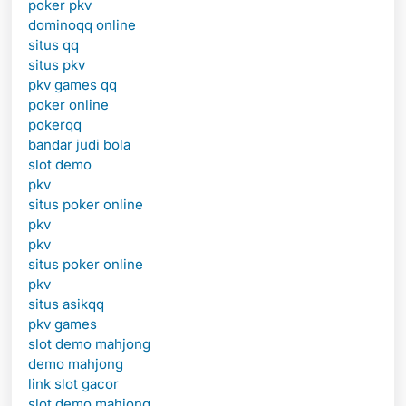
poker pkv
dominoqq online
situs qq
situs pkv
pkv games qq
poker online
pokerqq
bandar judi bola
slot demo
pkv
situs poker online
pkv
pkv
situs poker online
pkv
situs asikqq
pkv games
slot demo mahjong
demo mahjong
link slot gacor
slot demo mahjong