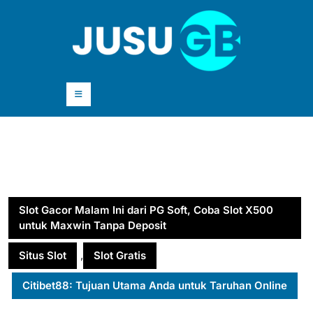
Skip
to
content
Skip
to
content
Open
Button
Slot Gacor Malam Ini dari PG Soft, Coba Slot X500
untuk Maxwin Tanpa Deposit
Situs Slot
,
Slot Gratis
Citibet88: Tujuan Utama Anda untuk Taruhan Online