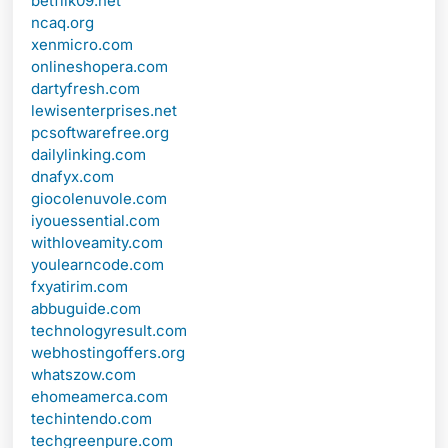
betflik09.net
ncaq.org
xenmicro.com
onlineshopera.com
dartyfresh.com
lewisenterprises.net
pcsoftwarefree.org
dailylinking.com
dnafyx.com
giocolenuvole.com
iyouessential.com
withloveamity.com
youlearncode.com
fxyatirim.com
abbuguide.com
technologyresult.com
webhostingoffers.org
whatszow.com
ehomeamerca.com
techintendo.com
techgreenpure.com