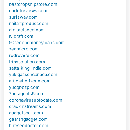
bestdropshipstore.com
cartelreviews.com
surfsway.com
nailartproduct.com
digitactseed.com
lvlcraft.com
90secondmoneyloans.com
xenmicro.com
rodrovers.com
tripssolution.com
satta-king-india.com
yukigassencanada.com
articlehorizone.com
yuqqbbzp.com
7betagents6.com
coronavirusuptodate.com
crackinstreams.com
gadgetspak.com
gearsngadget.com
hireseodoctor.com