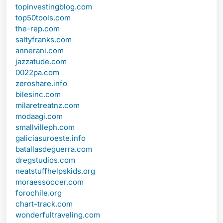
topinvestingblog.com
top50tools.com
the-rep.com
saltyfranks.com
annerani.com
jazzatude.com
0022pa.com
zeroshare.info
bilesinc.com
milaretreatnz.com
modaagi.com
smallvilleph.com
galiciasuroeste.info
batallasdeguerra.com
dregstudios.com
neatstuffhelpskids.org
moraessoccer.com
forochile.org
chart-track.com
wonderfultraveling.com