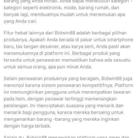
barang yang Anda minati. Anda dapat menelusuri kategori -
kategori seperti elektronik, mode, barang rumah, dan
banyak lagi, membuatnya mudah untuk menemukan apa
yang Anda cari.
Fitur hebat lainnya dari Bidwin88 adalah berbagai pilihan
produknya. Apakah Anda berada di pasar untuk smartphone
baru, tas tangan desainer, atau karya seni, Anda pasti akan
menemukannya di platform ini. Berbagai produk yang
tersedia untuk penawaran memastikan bahwa ada sesuatu
untuk semua orang, apa pun minat Anda.
Selain penawaran produknya yang beragam, Bidwin88 juga
menonjol karena sistem penawaran kompetitifnya. Platform
ini memungkinkan pengguna untuk menempatkan tawaran
pada item, dengan penawar tertinggi memenangkan
pelelangan. Ini menciptakan suasana yang menarik dan
menarik bagi pengguna, karena mereka bersaing untuk
mengamankan barang -barang yang mereka inginkan
dengan harga terbaik.
Selain itu, Bidwin88 menawarkan platform yang aman dan