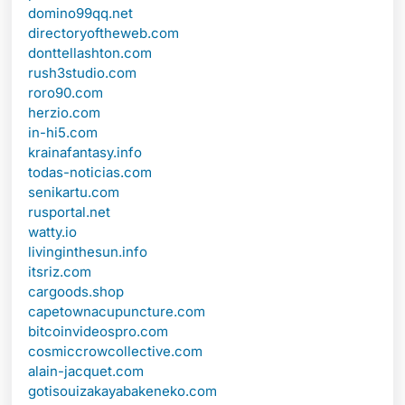
domino99qq.net
directoryoftheweb.com
donttellashton.com
rush3studio.com
roro90.com
herzio.com
in-hi5.com
krainafantasy.info
todas-noticias.com
senikartu.com
rusportal.net
watty.io
livinginthesun.info
itsriz.com
cargoods.shop
capetownacupuncture.com
bitcoinvideospro.com
cosmiccrowcollective.com
alain-jacquet.com
gotisouizakayabakeneko.com