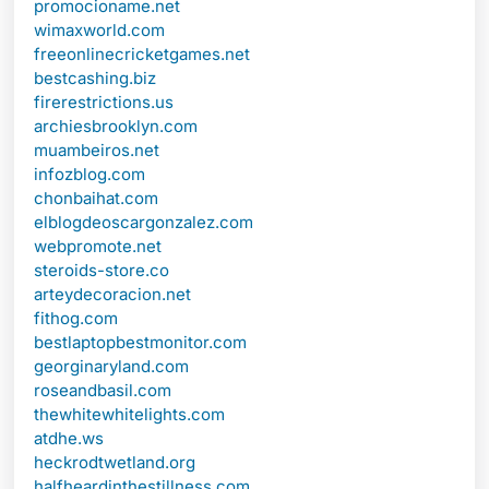
promocioname.net
wimaxworld.com
freeonlinecricketgames.net
bestcashing.biz
firerestrictions.us
archiesbrooklyn.com
muambeiros.net
infozblog.com
chonbaihat.com
elblogdeoscargonzalez.com
webpromote.net
steroids-store.co
arteydecoracion.net
fithog.com
bestlaptopbestmonitor.com
georginaryland.com
roseandbasil.com
thewhitewhitelights.com
atdhe.ws
heckrodtwetland.org
halfheardinthestillness.com