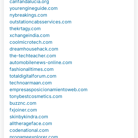
canfandalucia.org
yourengineguide.com
nybreakings.com
outstationcabsservices.com
thekrtagy.com
xchangeindia.com
coolmicrotech.com
dreamhousehack.com
the-techteacher.com
automobilenews-online.com
fashionalltimes.com
totaldigitalforum.com
technoarmaan.com
empresasposicionamientoweb.com
tonybestcosmetics.com
buzznc.com
fxjoiner.com
skinbykindra.com
alltherageface.com
codenational.com
progameexplorer.com