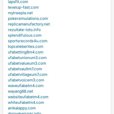
lapsfit.com
levelup-fast.com
mytreepla.net
pokersimulations.com
replicamanufactory.net
rezultate-loto.info
splendifulous.com
sportsrecords4u.com
topceleberites.com
ufabetting8m4.com
ufabetunionum3.com
ufabetvalueum3.com
ufabetvaultm7.com
ufabetvillageum7.com
ufabetvoicem3.com
waveufabetm4.com
wayang88.net
websiteufabetm4.com
whiteufabetm4.com
anikalappy.com
dininghelsinki.info