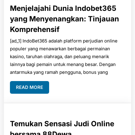
Menjelajahi Dunia Indobet365
yang Menyenangkan: Tinjauan
Menjelajahi
Komprehensif
Dunia
[ad_1] IndoBet365 adalah platform perjudian online
populer yang menawarkan berbagai permainan
Indobet365
kasino, taruhan olahraga, dan peluang menarik
yang
lainnya bagi pemain untuk menang besar. Dengan
Menyenangkan:
antarmuka yang ramah pengguna, bonus yang
Tinjauan
READ
READ MORE
Komprehensif
MORE
Temukan Sensasi Judi Online
Temukan
bersama 88Dewa