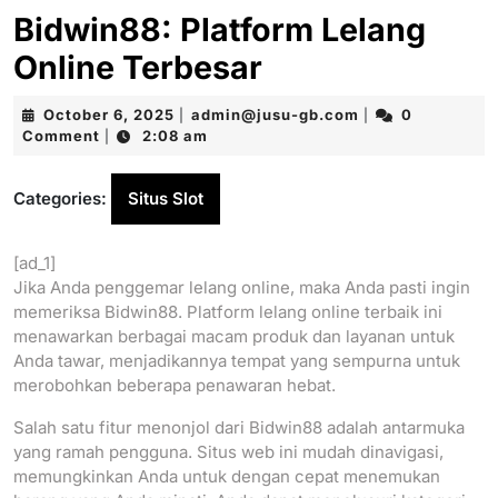
Bidwin88: Platform Lelang
Online Terbesar
October
admin@jusu-
October 6, 2025
admin@jusu-gb.com
0
|
|
6,
gb.com
Comment
2:08 am
|
2025
Categories:
Situs Slot
[ad_1]
Jika Anda penggemar lelang online, maka Anda pasti ingin
memeriksa Bidwin88. Platform lelang online terbaik ini
menawarkan berbagai macam produk dan layanan untuk
Anda tawar, menjadikannya tempat yang sempurna untuk
merobohkan beberapa penawaran hebat.
Salah satu fitur menonjol dari Bidwin88 adalah antarmuka
yang ramah pengguna. Situs web ini mudah dinavigasi,
memungkinkan Anda untuk dengan cepat menemukan