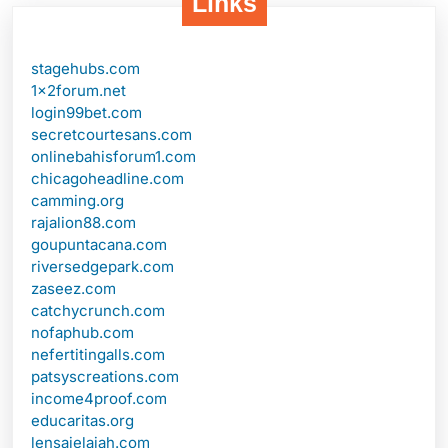
Links
stagehubs.com
1x2forum.net
login99bet.com
secretcourtesans.com
onlinebahisforum1.com
chicagoheadline.com
camming.org
rajalion88.com
goupuntacana.com
riversedgepark.com
zaseez.com
catchycrunch.com
nofaphub.com
nefertitingalls.com
patsyscreations.com
income4proof.com
educaritas.org
lensajelajah.com