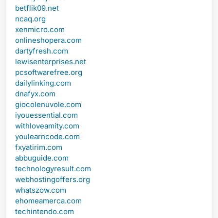
betflik09.net
ncaq.org
xenmicro.com
onlineshopera.com
dartyfresh.com
lewisenterprises.net
pcsoftwarefree.org
dailylinking.com
dnafyx.com
giocolenuvole.com
iyouessential.com
withloveamity.com
youlearncode.com
fxyatirim.com
abbuguide.com
technologyresult.com
webhostingoffers.org
whatszow.com
ehomeamerca.com
techintendo.com