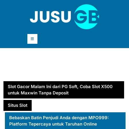
Skip
to
content
Skip
to
content
Open
Button
Slot Gacor Malam Ini dari PG Soft, Coba Slot X500
untuk Maxwin Tanpa Deposit
Situs Slot
Bebaskan Batin Penjudi Anda dengan MPO999:
Platform Tepercaya untuk Taruhan Online