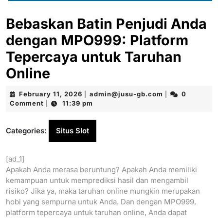
Bebaskan Batin Penjudi Anda
dengan MPO999: Platform
Tepercaya untuk Taruhan
Online
February
admin@jusu-
February 11, 2026
admin@jusu-gb.com
0
|
|
11,
gb.com
Comment
11:39 pm
|
2026
Categories:
Situs Slot
[ad_1]
Apakah Anda merasa beruntung? Apakah Anda memiliki
kemampuan untuk memprediksi hasil dan mengambil
risiko? Jika ya, maka taruhan online mungkin merupakan
hobi yang sempurna untuk Anda. Dan dengan MPO999,
platform tepercaya untuk taruhan online, Anda dapat