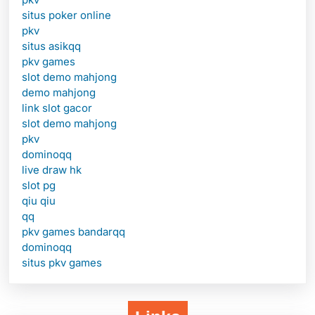
situs poker online
pkv
situs asikqq
pkv games
slot demo mahjong
demo mahjong
link slot gacor
slot demo mahjong
pkv
dominoqq
live draw hk
slot pg
qiu qiu
qq
pkv games bandarqq
dominoqq
situs pkv games