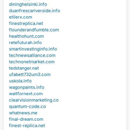
dininghelsinki.info
duanfrescariverside.info
etilerx.com
finestreplica.net
flounderandfumble.com
healthohunt.com
retefuturah.info
smartinvestinginfo.info
technewsalliance.com
technonetmarket.com
tedstanger.net
ufabett732um3.com
uskola.info
wagonpaints.info
waitfornext.com
clearvisionmarketing.co
quantum-code.co
whatnews.me
final-dream.com
finest-replica.net