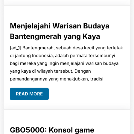
Kasino
Online
Menjelajahi Warisan Budaya
Terbesar
Menjelaja
Bantengmerah yang Kaya
Warisan
[ad_1] Bantengmerah, sebuah desa kecil yang terletak
di jantung Indonesia, adalah permata tersembunyi
Budaya
bagi mereka yang ingin menjelajahi warisan budaya
Banteng
yang kaya di wilayah tersebut. Dengan
yang
pemandangannya yang menakjubkan, tradisi
Kaya
READ
READ MORE
MORE
GBO5000: Konsol game