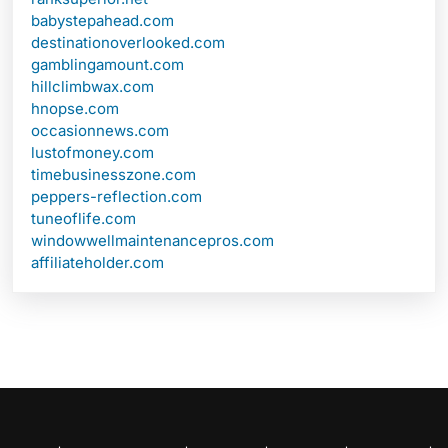
babystepahead.com
destinationoverlooked.com
gamblingamount.com
hillclimbwax.com
hnopse.com
occasionnews.com
lustofmoney.com
timebusinesszone.com
peppers-reflection.com
tuneoflife.com
windowwellmaintenancepros.com
affiliateholder.com