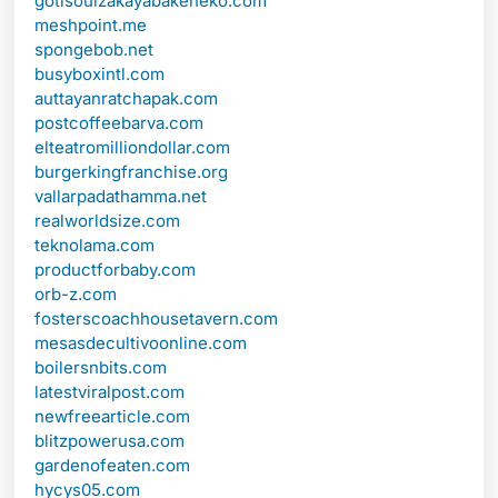
gotisouizakayabakeneko.com
meshpoint.me
spongebob.net
busyboxintl.com
auttayanratchapak.com
postcoffeebarva.com
elteatromilliondollar.com
burgerkingfranchise.org
vallarpadathamma.net
realworldsize.com
teknolama.com
productforbaby.com
orb-z.com
fosterscoachhousetavern.com
mesasdecultivoonline.com
boilersnbits.com
latestviralpost.com
newfreearticle.com
blitzpowerusa.com
gardenofeaten.com
hycys05.com