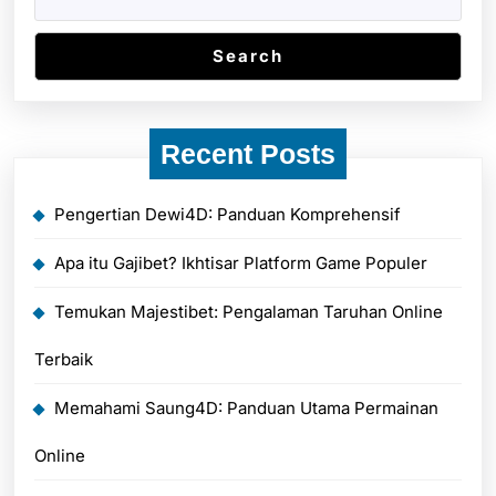
Search
Recent Posts
Pengertian Dewi4D: Panduan Komprehensif
Apa itu Gajibet? Ikhtisar Platform Game Populer
Temukan Majestibet: Pengalaman Taruhan Online
Terbaik
Memahami Saung4D: Panduan Utama Permainan
Online