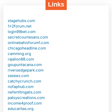
Links
stagehubs.com
1x2forum.net
login99bet.com
secretcourtesans.com
onlinebahisforum1.com
chicagoheadline.com
camming.org
rajalion88.com
goupuntacana.com
riversedgepark.com
zaseez.com
catchycrunch.com
nofaphub.com
nefertitingalls.com
patsyscreations.com
income4proof.com
educaritas.org