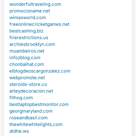
wonderfultraveling.com
promocioname.net
wimaxworld.com
freeonlinecricketgames.net
bestcashing.biz
firerestrictions.us
archiesbrooklyn.com
muambeiros.net
infozblog.com
chonbaihat.com
elblogdeoscargonzalez.com
webpromote.net
steroids-store.co
arteydecoracion.net
fithog.com
bestlaptopbestmonitor.com
georginaryland.com
roseandbasil.com
thewhitewhitelights.com
atdhe.ws