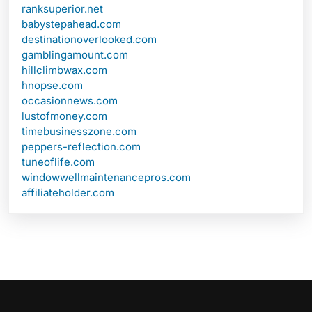
ranksuperior.net
babystepahead.com
destinationoverlooked.com
gamblingamount.com
hillclimbwax.com
hnopse.com
occasionnews.com
lustofmoney.com
timebusinesszone.com
peppers-reflection.com
tuneoflife.com
windowwellmaintenancepros.com
affiliateholder.com