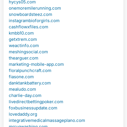
hycys05.com
onemoremilerunning.com
snowboardsteez.com
instagrambioforgirls.com
cashflowxfiles.com
kmbb10.com
getxtrem.com
weactinfo.com
meshingsocial.com
thearguer.com
marketing-mobile-app.com
floralpunchcraft.com
fiasone.com
danktankbattery.com
mealudo.com
charlie-day.com
livedirectbettingpoker.com
foxbusinessupdate.com
lovedaddy.org
integrativemedicalmassageplano.com
mrrugwashing.com