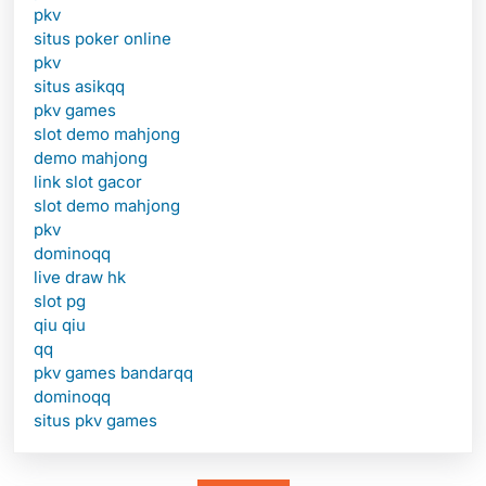
pkv
situs poker online
pkv
situs asikqq
pkv games
slot demo mahjong
demo mahjong
link slot gacor
slot demo mahjong
pkv
dominoqq
live draw hk
slot pg
qiu qiu
qq
pkv games bandarqq
dominoqq
situs pkv games