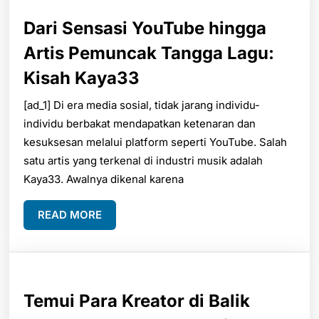
Dari Sensasi YouTube hingga
Artis Pemuncak Tangga Lagu:
Dari
Kisah Kaya33
Sensasi
[ad_1] Di era media sosial, tidak jarang individu-
individu berbakat mendapatkan ketenaran dan
YouTube
kesuksesan melalui platform seperti YouTube. Salah
hingga
satu artis yang terkenal di industri musik adalah
Artis
Kaya33. Awalnya dikenal karena
Pemuncak
READ
READ MORE
Tangga
MORE
Lagu:
Kisah
Temui Para Kreator di Balik
Kaya33