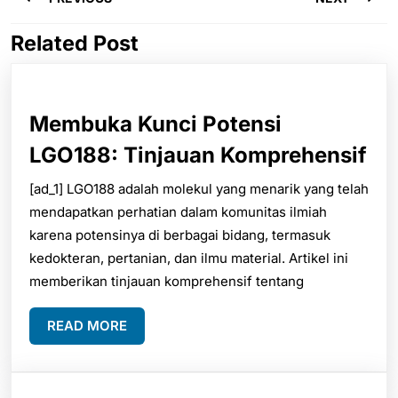
navigation
Related Post
Previous
Next
post:
post:
Membuka Kunci Potensi
Me
LGO188: Tinjauan Komprehensif
Ku
[ad_1] LGO188 adalah molekul yang menarik yang telah
mendapatkan perhatian dalam komunitas ilmiah
Po
karena potensinya di berbagai bidang, termasuk
LG
kedokteran, pertanian, dan ilmu material. Artikel ini
Ti
memberikan tinjauan komprehensif tentang
Ko
READ
READ MORE
MORE