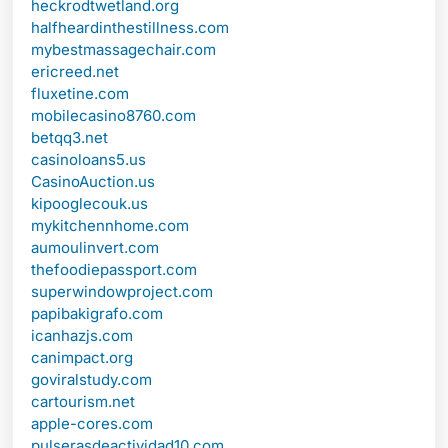
heckrodtwetland.org
halfheardinthestillness.com
mybestmassagechair.com
ericreed.net
fluxetine.com
mobilecasino8760.com
betqq3.net
casinoloans5.us
CasinoAuction.us
kipooglecouk.us
mykitchennhome.com
aumoulinvert.com
thefoodiepassport.com
superwindowproject.com
papibakigrafo.com
icanhazjs.com
canimpact.org
goviralstudy.com
cartourism.net
apple-cores.com
pulserasdeactividad10.com