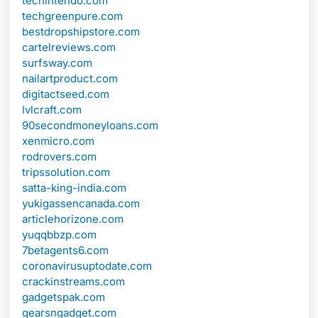
techintendo.com
techgreenpure.com
bestdropshipstore.com
cartelreviews.com
surfsway.com
nailartproduct.com
digitactseed.com
lvlcraft.com
90secondmoneyloans.com
xenmicro.com
rodrovers.com
tripssolution.com
satta-king-india.com
yukigassencanada.com
articlehorizone.com
yuqqbbzp.com
7betagents6.com
coronavirusuptodate.com
crackinstreams.com
gadgetspak.com
gearsngadget.com