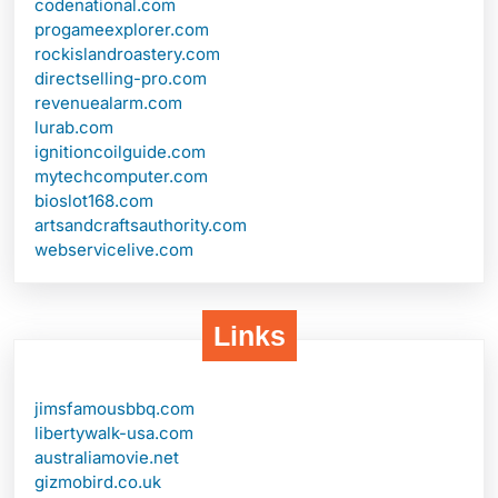
codenational.com
progameexplorer.com
rockislandroastery.com
directselling-pro.com
revenuealarm.com
lurab.com
ignitioncoilguide.com
mytechcomputer.com
bioslot168.com
artsandcraftsauthority.com
webservicelive.com
Links
jimsfamousbbq.com
libertywalk-usa.com
australiamovie.net
gizmobird.co.uk