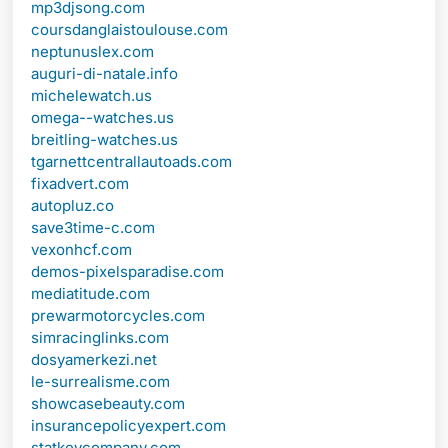
mp3djsong.com
coursdanglaistoulouse.com
neptunuslex.com
auguri-di-natale.info
michelewatch.us
omega--watches.us
breitling-watches.us
tgarnettcentrallautoads.com
fixadvert.com
autopluz.co
save3time-c.com
vexonhcf.com
demos-pixelsparadise.com
mediatitude.com
prewarmotorcycles.com
simracinglinks.com
dosyamerkezi.net
le-surrealisme.com
showcasebeauty.com
insurancepolicyexpert.com
statkeycompany.com