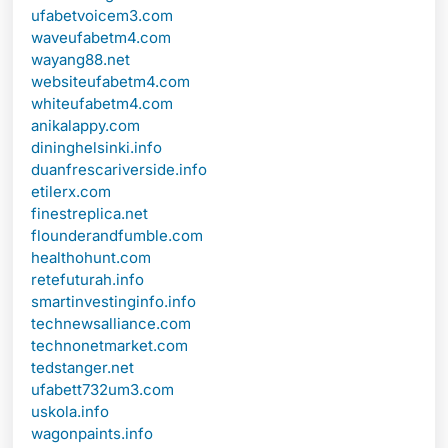
ufabetvoicem3.com
waveufabetm4.com
wayang88.net
websiteufabetm4.com
whiteufabetm4.com
anikalappy.com
dininghelsinki.info
duanfrescariverside.info
etilerx.com
finestreplica.net
flounderandfumble.com
healthohunt.com
retefuturah.info
smartinvestinginfo.info
technewsalliance.com
technonetmarket.com
tedstanger.net
ufabett732um3.com
uskola.info
wagonpaints.info