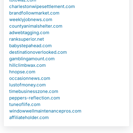
charlestonwipesettlement.com
brandfollowmarket.com
weeklyjobnews.com
countyanimalshelter.com
adwebtagging.com
ranksuperior.net
babystepahead.com
destinationoverlooked.com
gamblingamount.com
hillclimbwax.com
hnopse.com
occasionnews.com
lustofmoney.com
timebusinesszone.com
peppers-reflection.com
tuneoflife.com
windowwellmaintenancepros.com
affiliateholder.com