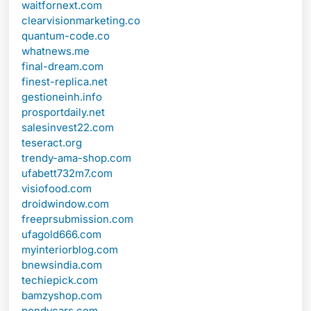
waitfornext.com
clearvisionmarketing.co
quantum-code.co
whatnews.me
final-dream.com
finest-replica.net
gestioneinh.info
prosportdaily.net
salesinvest22.com
teseract.org
trendy-ama-shop.com
ufabett732m7.com
visiofood.com
droidwindow.com
freeprsubmission.com
ufagold666.com
myinteriorblog.com
bnewsindia.com
techiepick.com
bamzyshop.com
pondycars.com