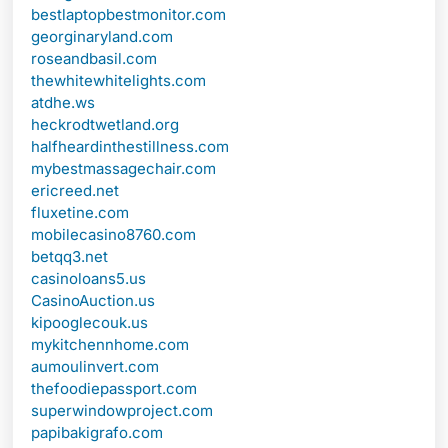
bestlaptopbestmonitor.com
georginaryland.com
roseandbasil.com
thewhitewhitelights.com
atdhe.ws
heckrodtwetland.org
halfheardinthestillness.com
mybestmassagechair.com
ericreed.net
fluxetine.com
mobilecasino8760.com
betqq3.net
casinoloans5.us
CasinoAuction.us
kipooglecouk.us
mykitchennhome.com
aumoulinvert.com
thefoodiepassport.com
superwindowproject.com
papibakigrafo.com