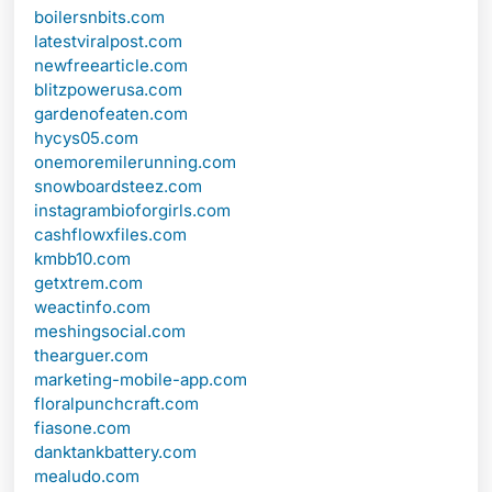
boilersnbits.com
latestviralpost.com
newfreearticle.com
blitzpowerusa.com
gardenofeaten.com
hycys05.com
onemoremilerunning.com
snowboardsteez.com
instagrambioforgirls.com
cashflowxfiles.com
kmbb10.com
getxtrem.com
weactinfo.com
meshingsocial.com
thearguer.com
marketing-mobile-app.com
floralpunchcraft.com
fiasone.com
danktankbattery.com
mealudo.com