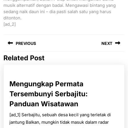
musik alternatif dengan badai. Mengawasi bintang yang
sedang naik daun ini – dia pasti salah satu yang harus
ditonton.
[ad_2]
Post
PREVIOUS
NEXT
navigation
Related Post
Previous
Next
post:
post:
Mengungkap Permata
Tersembunyi Serbajitu:
Mengungkap
Panduan Wisatawan
Permata
[ad_1] Serbajitu, sebuah desa kecil yang terletak di
jantung Balkan, mungkin tidak masuk dalam radar
Tersembunyi