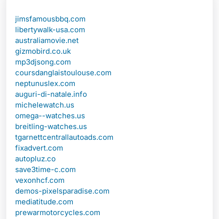
jimsfamousbbq.com
libertywalk-usa.com
australiamovie.net
gizmobird.co.uk
mp3djsong.com
coursdanglaistoulouse.com
neptunuslex.com
auguri-di-natale.info
michelewatch.us
omega--watches.us
breitling-watches.us
tgarnettcentrallautoads.com
fixadvert.com
autopluz.co
save3time-c.com
vexonhcf.com
demos-pixelsparadise.com
mediatitude.com
prewarmotorcycles.com