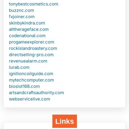
tonybestcosmetics.com
buzznc.com
fxjoiner.com
skinbykindra.com
alltherageface.com
codenational.com
progameexplorer.com
rockislandroastery.com
directselling-pro.com
revenuealarm.com
lurab.com
ignitioncoilguide.com
mytechcomputer.com
bioslot168.com
artsandcraftsauthority.com
webservicelive.com
Links