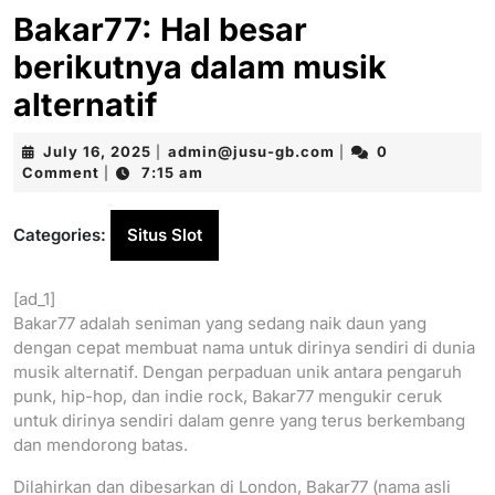
Bakar77: Hal besar
berikutnya dalam musik
alternatif
July
admin@jusu-
July 16, 2025
admin@jusu-gb.com
0
|
|
16,
gb.com
Comment
7:15 am
|
2025
Categories:
Situs Slot
[ad_1]
Bakar77 adalah seniman yang sedang naik daun yang
dengan cepat membuat nama untuk dirinya sendiri di dunia
musik alternatif. Dengan perpaduan unik antara pengaruh
punk, hip-hop, dan indie rock, Bakar77 mengukir ceruk
untuk dirinya sendiri dalam genre yang terus berkembang
dan mendorong batas.
Dilahirkan dan dibesarkan di London, Bakar77 (nama asli