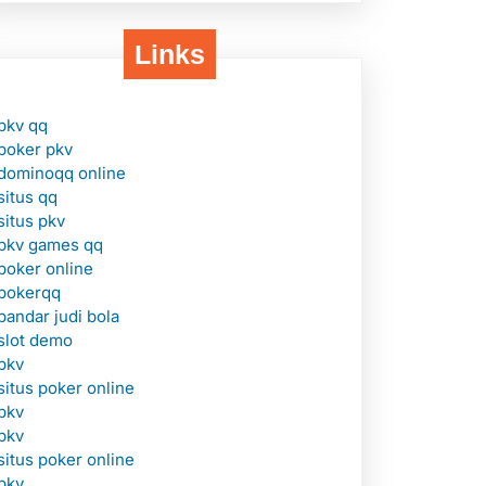
Links
pkv qq
poker pkv
dominoqq online
situs qq
situs pkv
pkv games qq
poker online
pokerqq
bandar judi bola
slot demo
pkv
situs poker online
pkv
pkv
situs poker online
pkv