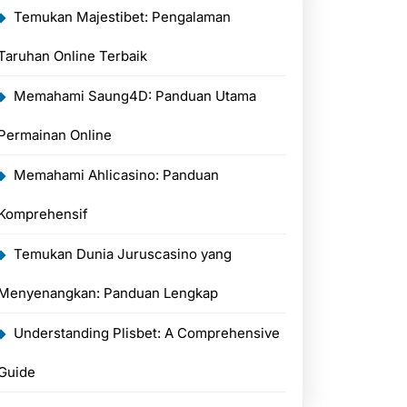
Temukan Majestibet: Pengalaman
Taruhan Online Terbaik
Memahami Saung4D: Panduan Utama
Permainan Online
Memahami Ahlicasino: Panduan
Komprehensif
Temukan Dunia Juruscasino yang
Menyenangkan: Panduan Lengkap
Understanding Plisbet: A Comprehensive
Guide