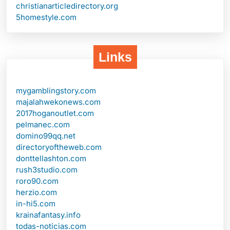
christianarticledirectory.org
5homestyle.com
Links
mygamblingstory.com
majalahwekonews.com
2017hoganoutlet.com
pelmanec.com
domino99qq.net
directoryoftheweb.com
donttellashton.com
rush3studio.com
roro90.com
herzio.com
in-hi5.com
krainafantasy.info
todas-noticias.com