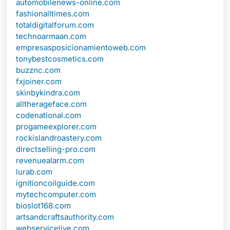
automobilenews-online.com
fashionalltimes.com
totaldigitalforum.com
technoarmaan.com
empresasposicionamientoweb.com
tonybestcosmetics.com
buzznc.com
fxjoiner.com
skinbykindra.com
alltherageface.com
codenational.com
progameexplorer.com
rockislandroastery.com
directselling-pro.com
revenuealarm.com
lurab.com
ignitioncoilguide.com
mytechcomputer.com
bioslot168.com
artsandcraftsauthority.com
webservicelive.com