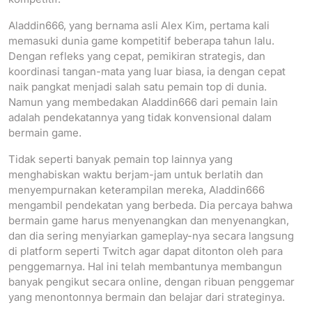
Aladdin666, yang bernama asli Alex Kim, pertama kali
memasuki dunia game kompetitif beberapa tahun lalu.
Dengan refleks yang cepat, pemikiran strategis, dan
koordinasi tangan-mata yang luar biasa, ia dengan cepat
naik pangkat menjadi salah satu pemain top di dunia.
Namun yang membedakan Aladdin666 dari pemain lain
adalah pendekatannya yang tidak konvensional dalam
bermain game.
Tidak seperti banyak pemain top lainnya yang
menghabiskan waktu berjam-jam untuk berlatih dan
menyempurnakan keterampilan mereka, Aladdin666
mengambil pendekatan yang berbeda. Dia percaya bahwa
bermain game harus menyenangkan dan menyenangkan,
dan dia sering menyiarkan gameplay-nya secara langsung
di platform seperti Twitch agar dapat ditonton oleh para
penggemarnya. Hal ini telah membantunya membangun
banyak pengikut secara online, dengan ribuan penggemar
yang menontonnya bermain dan belajar dari strateginya.