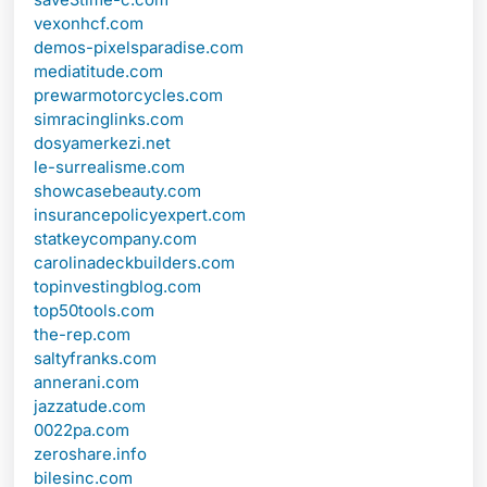
vexonhcf.com
demos-pixelsparadise.com
mediatitude.com
prewarmotorcycles.com
simracinglinks.com
dosyamerkezi.net
le-surrealisme.com
showcasebeauty.com
insurancepolicyexpert.com
statkeycompany.com
carolinadeckbuilders.com
topinvestingblog.com
top50tools.com
the-rep.com
saltyfranks.com
annerani.com
jazzatude.com
0022pa.com
zeroshare.info
bilesinc.com