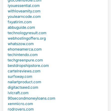
giocolenuvole.com
iyouessential.com
withloveamity.com
youlearncode.com
fxyatirim.com
abbuguide.com
technologyresult.com
webhostingoffers.org
whatszow.com
ehomeamerca.com
techintendo.com
techgreenpure.com
bestdropshipstore.com
cartelreviews.com
surfsway.com
nailartproduct.com
digitactseed.com
lvlcraft.com
90secondmoneyloans.com
xenmicro.com
rodrovers.com