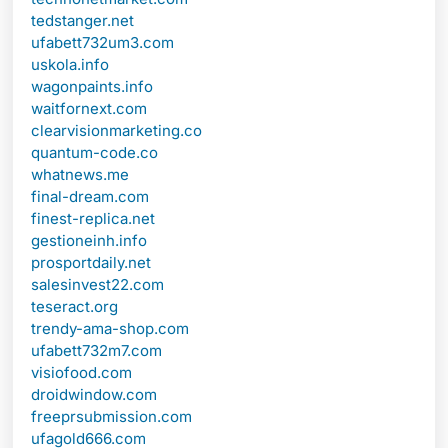
tedstanger.net
ufabett732um3.com
uskola.info
wagonpaints.info
waitfornext.com
clearvisionmarketing.co
quantum-code.co
whatnews.me
final-dream.com
finest-replica.net
gestioneinh.info
prosportdaily.net
salesinvest22.com
teseract.org
trendy-ama-shop.com
ufabett732m7.com
visiofood.com
droidwindow.com
freeprsubmission.com
ufagold666.com