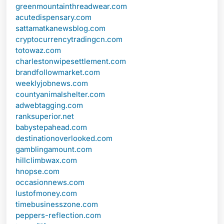
greenmountainthreadwear.com
acutedispensary.com
sattamatkanewsblog.com
cryptocurrencytradingcn.com
totowaz.com
charlestonwipesettlement.com
brandfollowmarket.com
weeklyjobnews.com
countyanimalshelter.com
adwebtagging.com
ranksuperior.net
babystepahead.com
destinationoverlooked.com
gamblingamount.com
hillclimbwax.com
hnopse.com
occasionnews.com
lustofmoney.com
timebusinesszone.com
peppers-reflection.com