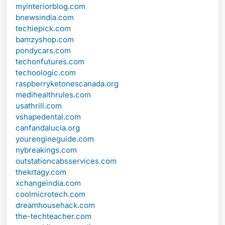
myinteriorblog.com
bnewsindia.com
techiepick.com
bamzyshop.com
pondycars.com
techonfutures.com
techoologic.com
raspberryketonescanada.org
medihealthrules.com
usathrill.com
vshapedental.com
canfandalucia.org
yourengineguide.com
nybreakings.com
outstationcabsservices.com
thekrtagy.com
xchangeindia.com
coolmicrotech.com
dreamhousehack.com
the-techteacher.com