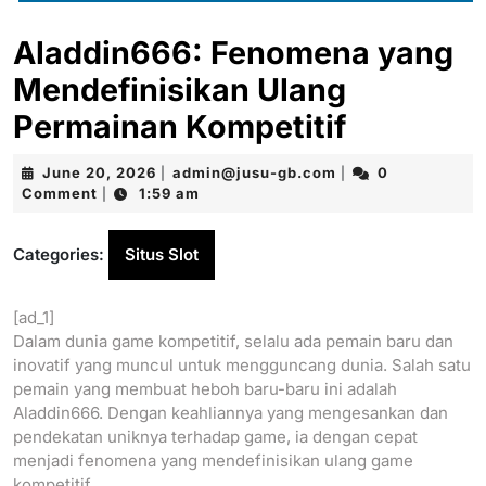
Aladdin666: Fenomena yang
Mendefinisikan Ulang
Permainan Kompetitif
June
admin@jusu-
June 20, 2026
admin@jusu-gb.com
0
|
|
20,
gb.com
Comment
1:59 am
|
2026
Categories:
Situs Slot
[ad_1]
Dalam dunia game kompetitif, selalu ada pemain baru dan
inovatif yang muncul untuk mengguncang dunia. Salah satu
pemain yang membuat heboh baru-baru ini adalah
Aladdin666. Dengan keahliannya yang mengesankan dan
pendekatan uniknya terhadap game, ia dengan cepat
menjadi fenomena yang mendefinisikan ulang game
kompetitif.