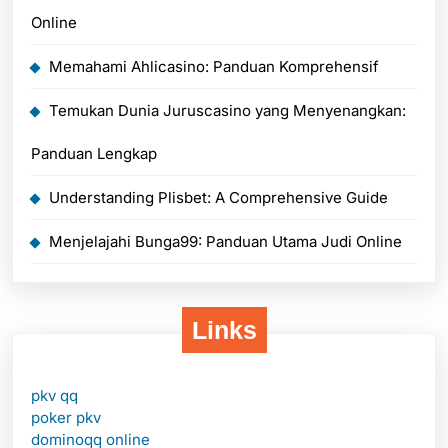
Online
Memahami Ahlicasino: Panduan Komprehensif
Temukan Dunia Juruscasino yang Menyenangkan:
Panduan Lengkap
Understanding Plisbet: A Comprehensive Guide
Menjelajahi Bunga99: Panduan Utama Judi Online
Links
pkv qq
poker pkv
dominoqq online