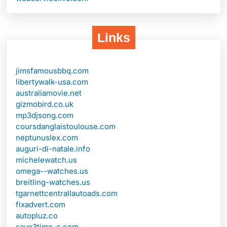
Links
jimsfamousbbq.com
libertywalk-usa.com
australiamovie.net
gizmobird.co.uk
mp3djsong.com
coursdanglaistoulouse.com
neptunuslex.com
auguri-di-natale.info
michelewatch.us
omega--watches.us
breitling-watches.us
tgarnettcentrallautoads.com
fixadvert.com
autopluz.co
save3time-c.com