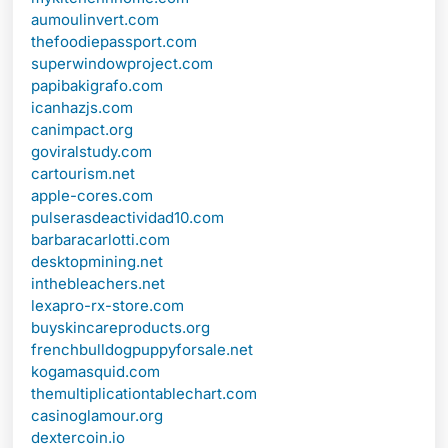
aumoulinvert.com
thefoodiepassport.com
superwindowproject.com
papibakigrafo.com
icanhazjs.com
canimpact.org
goviralstudy.com
cartourism.net
apple-cores.com
pulserasdeactividad10.com
barbaracarlotti.com
desktopmining.net
inthebleachers.net
lexapro-rx-store.com
buyskincareproducts.org
frenchbulldogpuppyforsale.net
kogamasquid.com
themultiplicationtablechart.com
casinoglamour.org
dextercoin.io