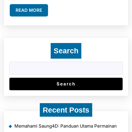
Kesuksesan
READ
READ MORE
MORE
Search
Search
Recent Posts
Memahami Saung4D: Panduan Utama Permainan