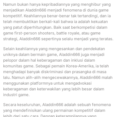
Namun bukan hanya kepribadiannya yang menghibur yang
menjadikan Aladdin666 menjadi fenomena di dunia game
kompetitif. Keahliannya benar-benar tak tertandingi, dan ia
telah membuktikan berkali-kali bahwa ia adalah kekuatan
yang patut diperhitungkan. Baik saat berkompetisi dalam
game first-person shooters, battle royale, atau game
strategi, Aladdin666 sepertinya selalu menjadi yang teratas.
Selain keahliannya yang mengesankan dan pendekatan
uniknya dalam bermain game, Aladdin666 juga menjadi
pelopor dalam hal keberagaman dan inklusi dalam
komunitas game. Sebagai pemain Korea-Amerika, ia telah
menghadapi banyak diskriminasi dan prasangka di masa
lalu. Namun alih-alih mengecewakannya, Aladdin666 malah
menggunakan platformnya untuk mengadvokasi
keberagaman dan keterwakilan yang lebih besar dalam
industri game.
Secara keseluruhan, Aladdin666 adalah sebuah fenomena
yang mendefinisikan ulang permainan kompetitif dalam
lebih dari satu cara. Dengan keterampilannya yang